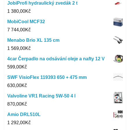
JobiProfi hydraulický zvedák 2 t
1 380,00
Kč
MobiCool MCF32
7 744,00
Kč
Menabo Brio XL 135 cm
1 569,00
Kč
4car Čerpadlo na odsávání oleje a nafty 12 V
599,00
Kč
SWF VisioFlex 119393 650 + 475 mm
630,00
Kč
Valvoline VR1 Racing 5W-50 4 l
870,00
Kč
Amio DRL510L
1 292,00
Kč