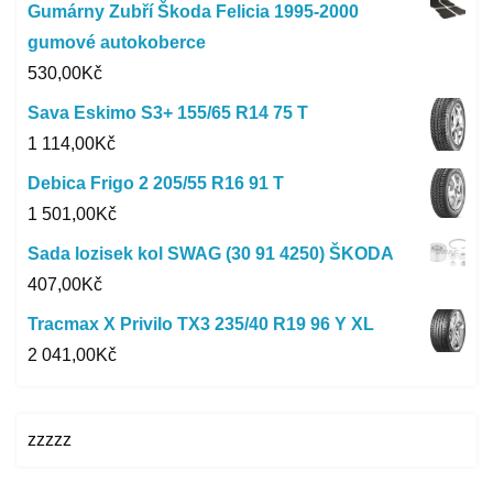
Gumárny Zubří Škoda Felicia 1995-2000
gumové autokoberce
530,00
Kč
Sava Eskimo S3+ 155/65 R14 75 T
1 114,00
Kč
Debica Frigo 2 205/55 R16 91 T
1 501,00
Kč
Sada lozisek kol SWAG (30 91 4250) ŠKODA
407,00
Kč
Tracmax X Privilo TX3 235/40 R19 96 Y XL
2 041,00
Kč
zzzzz