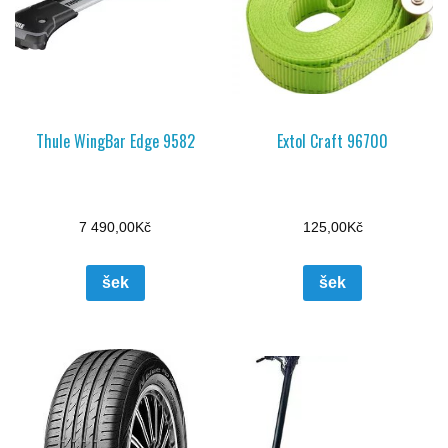
Thule WingBar Edge 9582
Extol Craft 96700
7 490,00
Kč
125,00
Kč
šek
šek