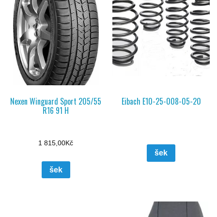
Nexen Winguard Sport 205/55
Eibach E10-25-008-05-20
R16 91 H
1 815,00
Kč
šek
šek