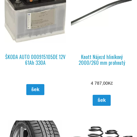
ŠKODA AUTO 000915105DE 12V
Knott Nájezd hliníkový
61Ah 330A
2000/260 mm prohnutý
4 787,00
Kč
šek
šek