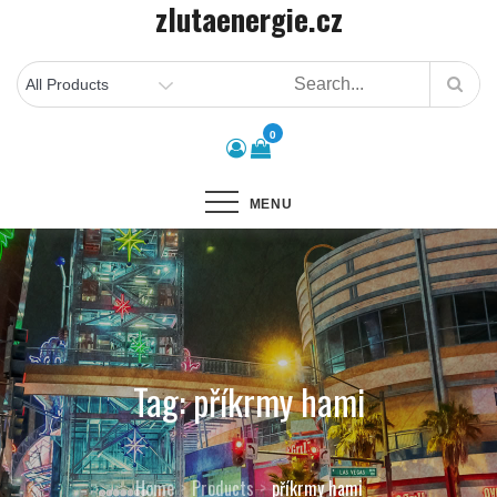
zlutaenergie.cz
Skip
to
content
0
MENU
Tag:
příkrmy hami
Home
Products
příkrmy hami