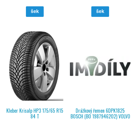
šek
šek
Kleber Krisalp HP3 175/65 R15
Drážkový řemen 6DPK1825
84 T
BOSCH (BO 1987946202) VOLVO