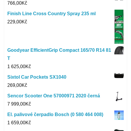
766,00
Kč
Finish Line Cross Country Spray 235 ml
229,00
Kč
Goodyear EfficientGrip Compact 165/70 R14 81
T
1 625,00
Kč
Sixtol Car Pockets SX1040
269,00
Kč
Sencor Scooter One 57000971 2020 černá
7 999,00
Kč
El. palivové čerpadlo Bosch (0 580 464 008)
1 659,00
Kč