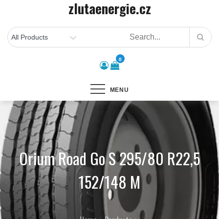
zlutaenergie.cz
Skip
to
content
0
MENU
Orium Road Go S 295/80 R22,5
152/148 M