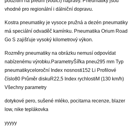
použitím na přední (vodící) nápravy. Pneumatiky jsou
vhodné pro regionální i dálniční dopravu.
Kostra pneumatiky je vysoce pružná a dezén pneumatiky
má speciální odvaděč kamínku. Pneumatika Orium Road
Go S zajišťuje vysoký kilometrový výkon.
Rozměry pneumatiky na obrázku nemusí odpovídat
nabízenému výrobku.ParametryŠířka pneu295 mm Typ
pneumatikyceloroční Index nosnosti152 Li Profilové
číslo80 Průměr diskuR22,5 Index rychlostiM (130 km/h)
Všechny parametry
dotykové pero, sušené mléko, pocitarna recenze, blazer
low, nike teplákovka
yyyyy