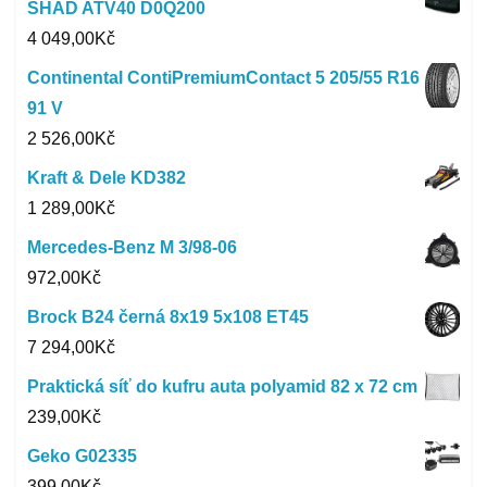
SHAD ATV40 D0Q200
4 049,00
Kč
Continental ContiPremiumContact 5 205/55 R16
91 V
2 526,00
Kč
Kraft & Dele KD382
1 289,00
Kč
Mercedes-Benz M 3/98-06
972,00
Kč
Brock B24 černá 8x19 5x108 ET45
7 294,00
Kč
Praktická síť do kufru auta polyamid 82 x 72 cm
239,00
Kč
Geko G02335
399,00
Kč