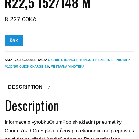
R22,5 152/148 M
8 227,00
Kč
šek
SKU:
1353FC66C0DE
TAGS:
4 SÉRIE STRANGER THINGS
,
HP LASERJET PRO MFP
M130NW
,
QUICK CHARGE 4.0
,
VESTAVNA VINOTEKA
DESCRIPTION
Description
Informace o výrobkuOriumPopisNákladní pneumatiky
Orium Road Go S jsou určeny pro ekonomickou přepravu s