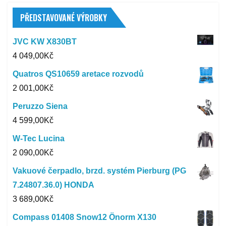
PŘEDSTAVOVANÉ VÝROBKY
JVC KW X830BT
4 049,00
Kč
Quatros QS10659 aretace rozvodů
2 001,00
Kč
Peruzzo Siena
4 599,00
Kč
W-Tec Lucina
2 090,00
Kč
Vakuové čerpadlo, brzd. systém Pierburg (PG
7.24807.36.0) HONDA
3 689,00
Kč
Compass 01408 Snow12 Önorm X130