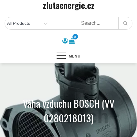
zlutaenergie.cz
Skip
to
content
0
MENU
Váha vzduchu BOSCH (VV
0280218013)