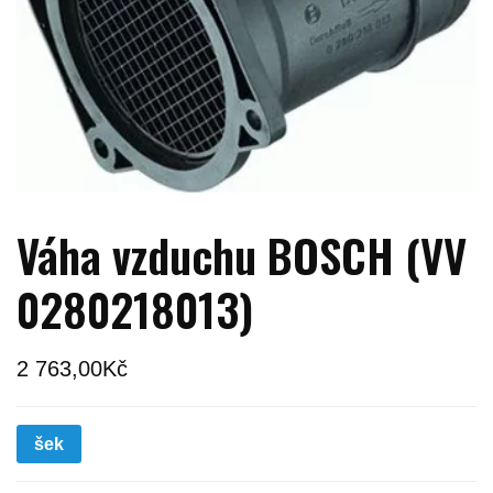
Váha vzduchu BOSCH (VV
0280218013)
2 763,00
Kč
šek