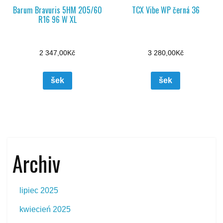
Barum Bravuris 5HM 205/60
TCX Vibe WP černá 36
R16 96 W XL
2 347,00
Kč
3 280,00
Kč
šek
šek
Archiv
lipiec 2025
kwiecień 2025