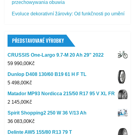
przechowywania obuwia
Evoluce dekorativní žárovky: Od funkčnosti po umění
PŘEDSTAVOVANÉ VÝROBKY
CRUSSIS One-Largo 9.7-M 20 Ah 29" 2022
59 990,00
Kč
Dunlop D408 130/60 B19 61 H F TL
5 498,00
Kč
Matador MP93 Nordicca 215/50 R17 95 V XL FR
2 145,00
Kč
Spirit Shopping2 250 W 36 V/13 Ah
36 083,00
Kč
Delinte AW5 155/80 R13 79 T