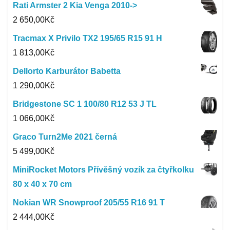
Rati Armster 2 Kia Venga 2010->
2 650,00
Kč
Tracmax X Privilo TX2 195/65 R15 91 H
1 813,00
Kč
Dellorto Karburátor Babetta
1 290,00
Kč
Bridgestone SC 1 100/80 R12 53 J TL
1 066,00
Kč
Graco Turn2Me 2021 černá
5 499,00
Kč
MiniRocket Motors Přívěšný vozík za čtyřkolku
80 x 40 x 70 cm
Nokian WR Snowproof 205/55 R16 91 T
2 444,00
Kč