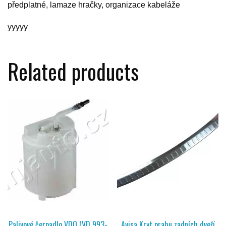
předplatné, lamaze hračky, organizace kabeláže
yyyyy
Related products
Palivové čerpadlo VDO (VD 993-
Avisa Kryt prahu zadních dveří