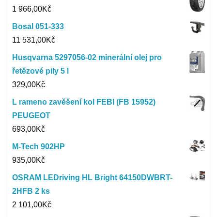
1 966,00
Kč
Bosal 051-333
11 531,00
Kč
Husqvarna 5297056-02 minerální olej pro
řetězové pily 5 l
329,00
Kč
L rameno zavěšení kol FEBI (FB 15952)
PEUGEOT
693,00
Kč
M-Tech 902HP
935,00
Kč
OSRAM LEDriving HL Bright 64150DWBRT-
2HFB 2 ks
2 101,00
Kč