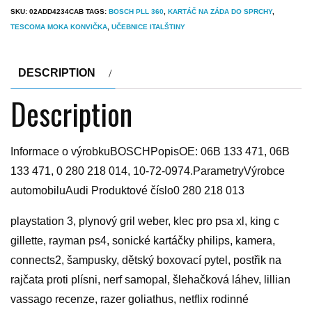
SKU:
02ADD4234CAB
TAGS:
BOSCH PLL 360
,
KARTÁČ NA ZÁDA DO SPRCHY
,
TESCOMA MOKA KONVIČKA
,
UČEBNICE ITALŠTINY
DESCRIPTION
Description
Informace o výrobkuBOSCHPopisOE: 06B 133 471, 06B
133 471, 0 280 218 014, 10-72-0974.ParametryVýrobce
automobiluAudi Produktové číslo0 280 218 013
playstation 3, plynový gril weber, klec pro psa xl, king c
gillette, rayman ps4, sonické kartáčky philips, kamera,
connects2, šampusky, dětský boxovací pytel, postřik na
rajčata proti plísni, nerf samopal, šlehačková láhev, lillian
vassago recenze, razer goliathus, netflix rodinné