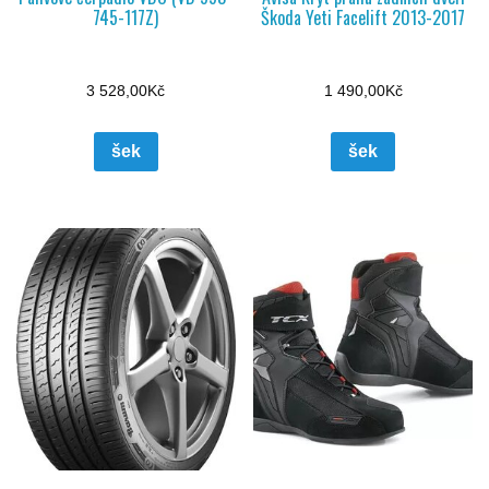
745-117Z)
Škoda Yeti Facelift 2013-2017
3 528,00
Kč
1 490,00
Kč
šek
šek