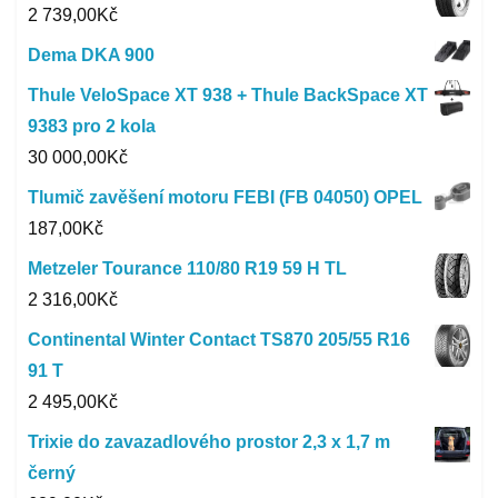
2 739,00
Kč
Dema DKA 900
Thule VeloSpace XT 938 + Thule BackSpace XT
9383 pro 2 kola
30 000,00
Kč
Tlumič zavěšení motoru FEBI (FB 04050) OPEL
187,00
Kč
Metzeler Tourance 110/80 R19 59 H TL
2 316,00
Kč
Continental Winter Contact TS870 205/55 R16
91 T
2 495,00
Kč
Trixie do zavazadlového prostor 2,3 x 1,7 m
černý