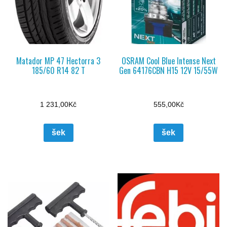
Matador MP 47 Hectorra 3
OSRAM Cool Blue Intense Next
185/60 R14 82 T
Gen 64176CBN H15 12V 15/55W
1 231,00
Kč
555,00
Kč
šek
šek