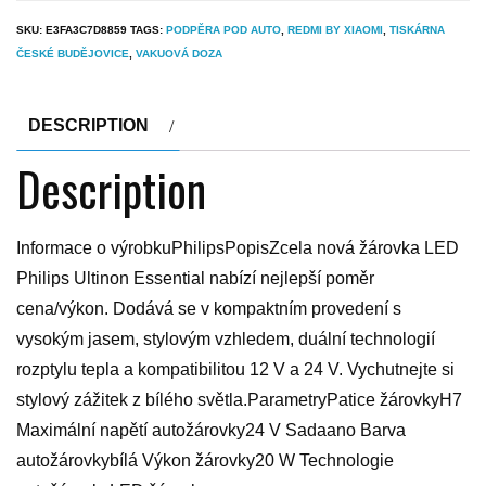
SKU:
E3FA3C7D8859
TAGS:
PODPĚRA POD AUTO
,
REDMI BY XIAOMI
,
TISKÁRNA
ČESKÉ BUDĚJOVICE
,
VAKUOVÁ DOZA
DESCRIPTION
Description
Informace o výrobkuPhilipsPopisZcela nová žárovka LED
Philips Ultinon Essential nabízí nejlepší poměr
cena/výkon. Dodává se v kompaktním provedení s
vysokým jasem, stylovým vzhledem, duální technologií
rozptylu tepla a kompatibilitou 12 V a 24 V. Vychutnejte si
stylový zážitek z bílého světla.ParametryPatice žárovkyH7
Maximální napětí autožárovky24 V Sadaano Barva
autožárovkybílá Výkon žárovky20 W Technologie