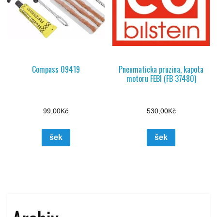
Compass 09419
Pneumaticka pruzina, kapota
motoru FEBI (FB 37480)
99,00
Kč
530,00
Kč
šek
šek