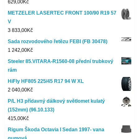
629,00
Kč
METZELER LASERTEC FRONT 100/90 R19 57
V
3 833,00
Kč
Sada rozvodového řetězu FEBI (FB 30478)
1 242,00
Kč
Steeler 85.VITARA-R1560-08 přední trubkový
rám
HiFly HF805 225/45 R17 94 W XL
2 040,00
Kč
P/L H3 přídavný dálkový světlomet kulatý
(152mm) (96.10.133)
415,00
Kč
Rigum Škoda Octavia I Sedan 1997- vana
gumová