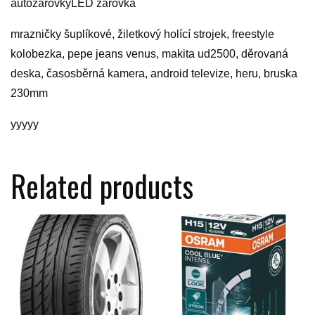
autožárovkyLED žárovka
mrazničky šuplíkové, žiletkový holící strojek, freestyle
kolobezka, pepe jeans venus, makita ud2500, děrovaná
deska, časosběrná kamera, android televize, heru, bruska
230mm
yyyyy
Related products