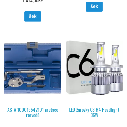
1 414,00
Kč
šek
šek
ASTA 100019542101 aretace
LED žárovky C6 H4 Headlight
rozvodů
36W