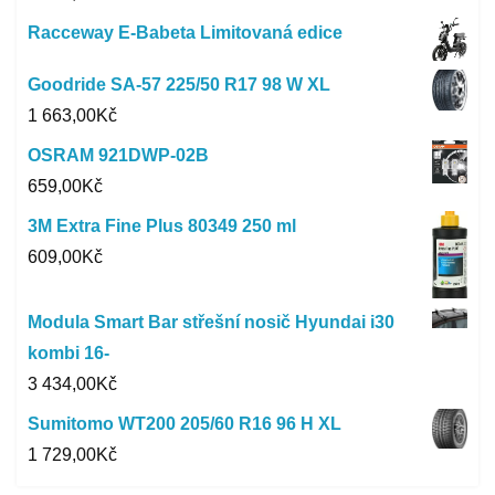
Racceway E-Babeta Limitovaná edice
Goodride SA-57 225/50 R17 98 W XL
1 663,00
Kč
OSRAM 921DWP-02B
659,00
Kč
3M Extra Fine Plus 80349 250 ml
609,00
Kč
Modula Smart Bar střešní nosič Hyundai i30
kombi 16-
3 434,00
Kč
Sumitomo WT200 205/60 R16 96 H XL
1 729,00
Kč