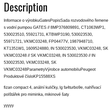
Description
Informace o výrobkuGatesPopisSada rozvodového řemene
s vodní pumpou GATES // 8MP376809891, CT1063WP1,
530023510, 55921731, KTBWP3190, 530023530,
55971721, VKMC03248, FP04477V, 1987948710,
KT1351W1, 1609524880, IN 530023530, VKMC03248, SK
VKMC03248 // SK VKMC03248, IN 530023530 // IN
530023530, VKMC03248, SK
VKMC03248ParametryVýrobce automobiluPeugeot
Produktové čísloKP15588XS
fizan compact 4, anální kuličky, lg fa4turbo9e, nahřívací
polštářek pro miminka, mikinové šaty
yyyyy