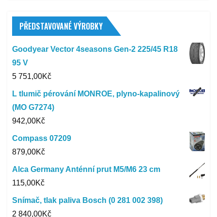
PŘEDSTAVOVANÉ VÝROBKY
Goodyear Vector 4seasons Gen-2 225/45 R18
95 V
5 751,00
Kč
L tlumič pérování MONROE, plyno-kapalinový
(MO G7274)
942,00
Kč
Compass 07209
879,00
Kč
Alca Germany Anténní prut M5/M6 23 cm
115,00
Kč
Snímač, tlak paliva Bosch (0 281 002 398)
2 840,00
Kč