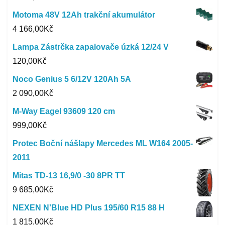
Motoma 48V 12Ah trakční akumulátor
4 166,00
Kč
Lampa Zástrčka zapalovače úzká 12/24 V
120,00
Kč
Noco Genius 5 6/12V 120Ah 5A
2 090,00
Kč
M-Way Eagel 93609 120 cm
999,00
Kč
Protec Boční nášlapy Mercedes ML W164 2005-
2011
Mitas TD-13 16,9/0 -30 8PR TT
9 685,00
Kč
NEXEN N'Blue HD Plus 195/60 R15 88 H
1 815,00
Kč