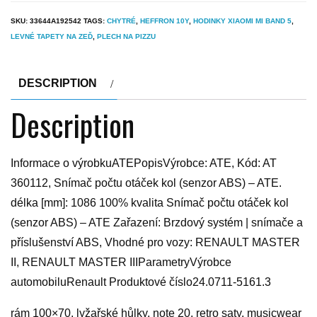
SKU:
33644A192542
TAGS:
CHYTRÉ
,
HEFFRON 10Y
,
HODINKY XIAOMI MI BAND 5
,
LEVNÉ TAPETY NA ZEĎ
,
PLECH NA PIZZU
DESCRIPTION
Description
Informace o výrobkuATEPopisVýrobce: ATE, Kód: AT
360112, Snímač počtu otáček kol (senzor ABS) – ATE.
délka [mm]: 1086 100% kvalita Snímač počtu otáček kol
(senzor ABS) – ATE Zařazení: Brzdový systém | snímače a
příslušenství ABS, Vhodné pro vozy: RENAULT MASTER
II, RENAULT MASTER IIIParametryVýrobce
automobiluRenault Produktové číslo24.0711-5161.3
rám 100×70, lyžařské hůlky, note 20, retro saty, musicwear