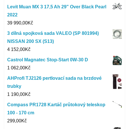
Levit Muan MX 3 17,5 Ah 29" Over Black Pearl
2022
39 990,00
Kč
3 dílná spojková sada VALEO (SP 801994)
NISSAN 200 SX (S13)
4 152,00
Kč
Castrol Magnatec Stop-Start 0W-30 D
1 062,00
Kč
AHProfi TJ2126 pertlovací sada na brzdové
trubky
1 190,00
Kč
Compass PR1728 Kartáč průtokový teleskop
100 - 170 cm
299,00
Kč