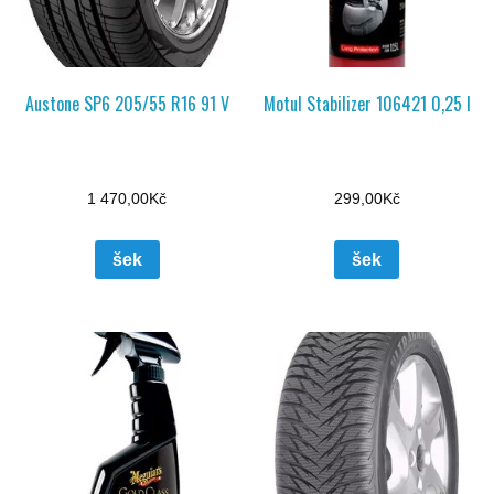
Austone SP6 205/55 R16 91 V
Motul Stabilizer 106421 0,25 l
1 470,00
Kč
299,00
Kč
šek
šek