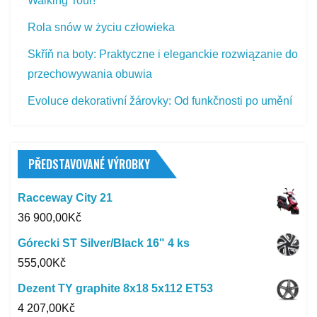
Walking Tour!
Rola snów w życiu człowieka
Skříň na boty: Praktyczne i eleganckie rozwiązanie do
przechowywania obuwia
Evoluce dekorativní žárovky: Od funkčnosti po umění
PŘEDSTAVOVANÉ VÝROBKY
Racceway City 21
36 900,00
Kč
Górecki ST Silver/Black 16" 4 ks
555,00
Kč
Dezent TY graphite 8x18 5x112 ET53
4 207,00
Kč