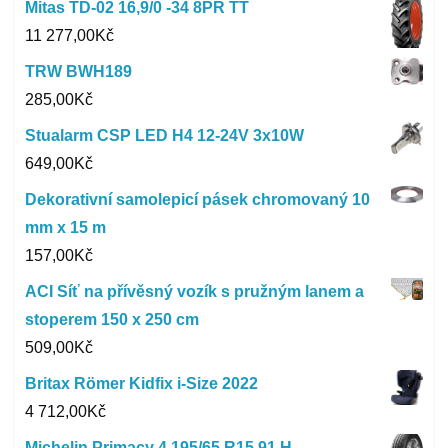
Mitas TD-02 16,9/0 -34 8PR TT
11 277,00
Kč
TRW BWH189
285,00
Kč
Stualarm CSP LED H4 12-24V 3x10W
649,00
Kč
Dekorativní samolepicí pásek chromovaný 10
mm x 15 m
157,00
Kč
ACI Síť na přívěsný vozík s pružným lanem a
stoperem 150 x 250 cm
509,00
Kč
Britax Römer Kidfix i-Size 2022
4 712,00
Kč
Michelin Primacy 4 195/65 R15 91 H