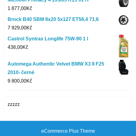
1 877,00
Kč
Brock B40 SBM 8x20 5x127 ET56,4 71,6
7 929,00
Kč
Castrol Syntrax Longlife 75W-90 1 l
438,00
Kč
Automega Authentic Velvet BMW X3 II F25
2010- černé
9 800,00
Kč
zzzzz
eCommerce Plus Theme