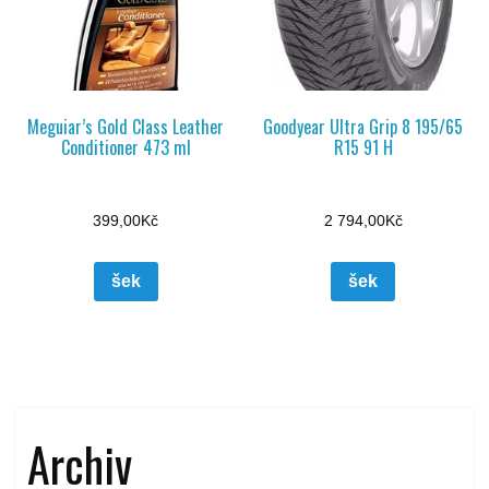
Meguiar’s Gold Class Leather
Goodyear Ultra Grip 8 195/65
Conditioner 473 ml
R15 91 H
399,00
Kč
2 794,00
Kč
šek
šek
Archiv