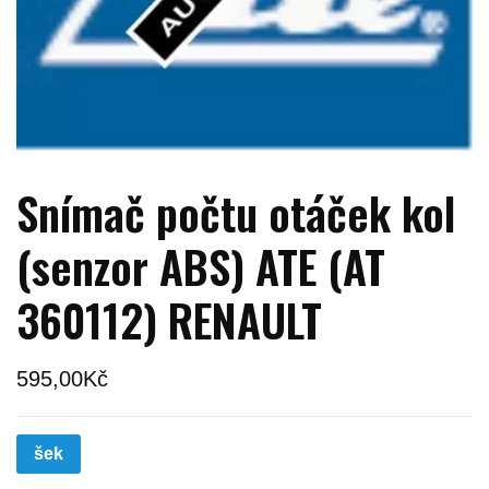
Snímač počtu otáček kol
(senzor ABS) ATE (AT
360112) RENAULT
595,00
Kč
šek