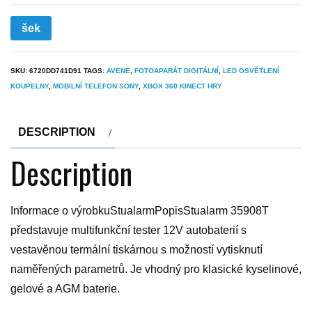
šek
SKU:
6720DD741D91
TAGS:
AVENE
,
FOTOAPARÁT DIGITÁLNÍ
,
LED OSVĚTLENÍ
KOUPELNY
,
MOBILNÍ TELEFON SONY
,
XBOX 360 KINECT HRY
DESCRIPTION
Description
Informace o výrobkuStualarmPopisStualarm 35908T
představuje multifunkční tester 12V autobaterií s
vestavěnou termální tiskárnou s možností vytisknutí
naměřených parametrů. Je vhodný pro klasické kyselinové,
gelové a AGM baterie.