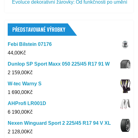
Evoluce dekorativní žárovky: Od funkčnosti po umění
PŘEDSTAVOVANÉ VÝROBKY
Febi Bilstein 07176
44,00
Kč
Dunlop SP Sport Maxx 050 225/45 R17 91 W
2 159,00
Kč
W-tec Warny S
1 690,00
Kč
AHProfi LR001D
6 190,00
Kč
Nexen Winguard Sport 2 225/45 R17 94 V XL
2 128,00
Kč