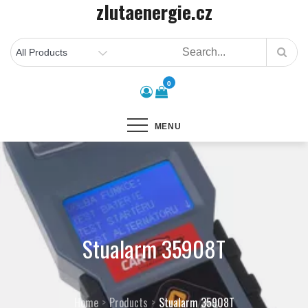
zlutaenergie.cz
Skip
to
content
0
MENU
Stualarm 35908T
Home
Products
Stualarm 35908T