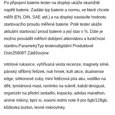
Po připojení baterie tester na displeji ukáže okamžité
napětí baterie. Zadáte typ baterie a normu, ve které chcete
měřit (EN, DIN, SAE atd.) a na displeji nastavíte hodnotu
startovacího proudu měřené baterie. Poté tester ukáže
aktuální startovací proud baterie a její stav v %. Dále je
možno provádět měření dobíjení alternátoru a funkčnost
startéru.ParametryTyp testerudigitální Produktové
číslo35908T Zátěžovýne
nitrilové rukavice, vyhřívaná vesta recenze, magnety silné,
pánský stříbrný řetízek, nuk hrnek, kufr akce, dualsense
edge, silikonové zuby, mini řetězová pila aku, vodítko na
děti, tymiánová mast, ramínko na sukně, kabát desigual,
organizér na přední sedadlo, kopacky, adidas marathon,
anime mikiny, tipni si, xiaomi redmi note 9 pro 6gb/128gb,
kšiltovka burton, levné mikrovlnky