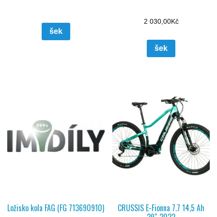
2 030,00
Kč
šek
šek
Ložisko kola FAG (FG 713690910)
CRUSSIS E-Fionna 7.7 14,5 Ah
29″ 2022