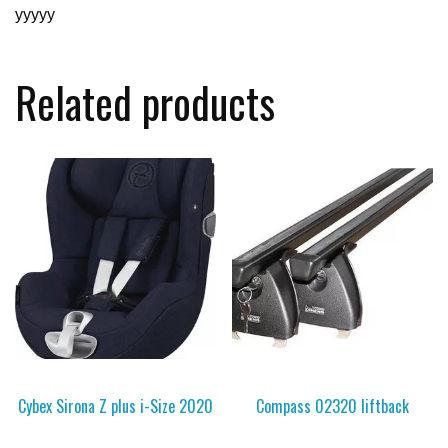
yyyyy
Related products
Cybex Sirona Z plus i-Size 2020
Compass 02320 liftback