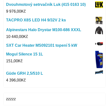
Dvouhmotový setrvačník Luk (415 0163 10)
9 976,00
Kč
TACPRO X8S LED H4 9/32V 2 ks
Alpinestars Halo Drystar M100-686 XXXL
10 440,00
Kč
SXT Car Heater MS092101 topení 5 kW
Mogul Silence 15 1L
151,00
Kč
Güde GRH 2,5/510 L
4 396,00
Kč
zzzzz