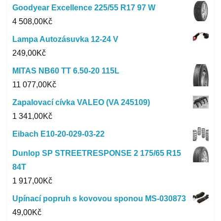
Goodyear Excellence 225/55 R17 97 W
4 508,00
Kč
Lampa Autozásuvka 12-24 V
249,00
Kč
MITAS NB60 TT 6.50-20 115L
11 077,00
Kč
Zapalovací cívka VALEO (VA 245109)
1 341,00
Kč
Eibach E10-20-029-03-22
Dunlop SP STREETRESPONSE 2 175/65 R15
84T
1 917,00
Kč
Upínací popruh s kovovou sponou MS-030873
49,00
Kč