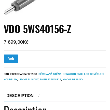
VDO 5WS40156-Z
7 699,00
Kč
šek
SKU:
ED89CEAFC4FD
TAGS:
DĚROVANÁ STĚNA
,
KENWOOD KMIX
,
LED OSVĚTLENÍ
KOUPELNY
,
LEVNE SUSICKY
,
PNEU 225/45 R17
,
XIAOMI MI 10 5G
DESCRIPTION
Description