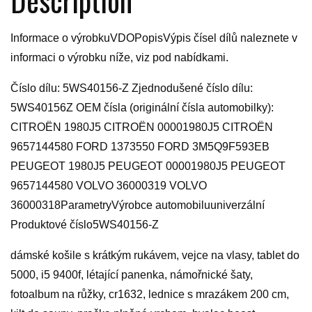
Informace o výrobkuVDOPopisVýpis čísel dílů naleznete v
informaci o výrobku níže, viz pod nabídkami.
Číslo dílu: 5WS40156-Z Zjednodušené číslo dílu:
5WS40156Z OEM čísla (originální čísla automobilky):
CITROËN 1980J5 CITROËN 00001980J5 CITROËN
9657144580 FORD 1373550 FORD 3M5Q9F593EB
PEUGEOT 1980J5 PEUGEOT 00001980J5 PEUGEOT
9657144580 VOLVO 36000319 VOLVO
36000318ParametryVýrobce automobiluuniverzální
Produktové číslo5WS40156-Z
dámské košile s krátkým rukávem, vejce na vlasy, tablet do
5000, i5 9400f, létající panenka, námořnické šaty,
fotoalbum na růžky, cr1632, lednice s mrazákem 200 cm,