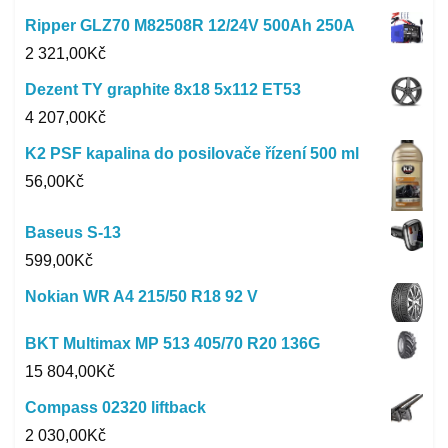
Ripper GLZ70 M82508R 12/24V 500Ah 250A
2 321,00
Kč
Dezent TY graphite 8x18 5x112 ET53
4 207,00
Kč
K2 PSF kapalina do posilovače řízení 500 ml
56,00
Kč
Baseus S-13
599,00
Kč
Nokian WR A4 215/50 R18 92 V
BKT Multimax MP 513 405/70 R20 136G
15 804,00
Kč
Compass 02320 liftback
2 030,00
Kč