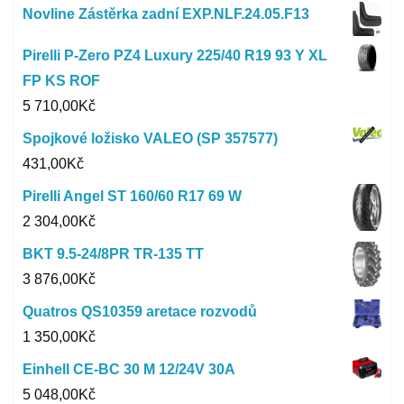
Novline Zástěrka zadní EXP.NLF.24.05.F13
Pirelli P-Zero PZ4 Luxury 225/40 R19 93 Y XL
FP KS ROF
5 710,00
Kč
Spojkové ložisko VALEO (SP 357577)
431,00
Kč
Pirelli Angel ST 160/60 R17 69 W
2 304,00
Kč
BKT 9.5-24/8PR TR-135 TT
3 876,00
Kč
Quatros QS10359 aretace rozvodů
1 350,00
Kč
Einhell CE-BC 30 M 12/24V 30A
5 048,00
Kč