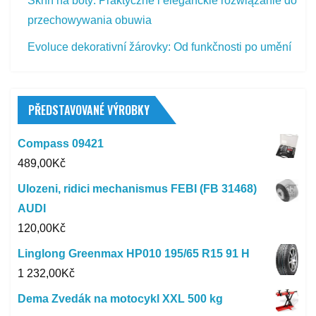
Skříň na boty: Praktyczne i eleganckie rozwiązanie do
przechowywania obuwia
Evoluce dekorativní žárovky: Od funkčnosti po umění
PŘEDSTAVOVANÉ VÝROBKY
Compass 09421
489,00
Kč
Ulozeni, ridici mechanismus FEBI (FB 31468)
AUDI
120,00
Kč
Linglong Greenmax HP010 195/65 R15 91 H
1 232,00
Kč
Dema Zvedák na motocykl XXL 500 kg