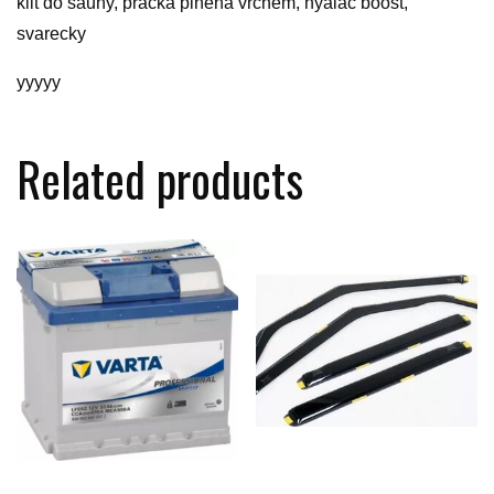
kilt do sauny, pračka plněná vrchem, hyalac boost,
svarecky
yyyyy
Related products