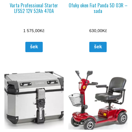
Varta Professional Starter
Ofuky oken Fiat Panda 5D 03R –
LFS52 12V 52Ah 470A
sada
1 575,00
Kč
630,00
Kč
šek
šek