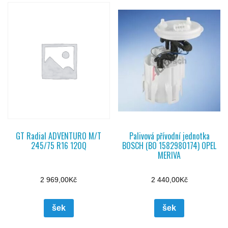
GT Radial ADVENTURO M/T
Palivová přívodní jednotka
245/75 R16 120Q
BOSCH (BO 1582980174) OPEL
MERIVA
2 969,00
Kč
2 440,00
Kč
šek
šek