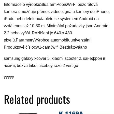
Informace o výrobkuStualarmPopisWi-Fi bezdrátová
kamera umožňuje přenos video signálu kamery do iPhone,
iPadu nebo telefonu/tabletu se systémem Android na
vzdálenost až 10-30 m. Minimální požadavky jsou Android:
2.2 nebo vyšší. Rozlišení je 640 x 480
pixelů.ParametryVýrobce automobiluuniverzální
Produktové číslocw1-cam3wifi Bezdrátováano
samsung galaxy xcover 5, xiaomi scooter 2, канефрон в
чехии, bezva triko, niceboy raze 2 vertigo
yyyyy
Related products