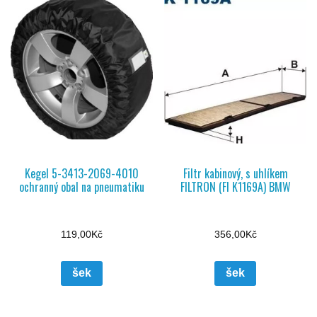
Kegel 5-3413-2069-4010
Filtr kabinový, s uhlíkem
ochranný obal na pneumatiku
FILTRON (FI K1169A) BMW
119,00
Kč
356,00
Kč
šek
šek