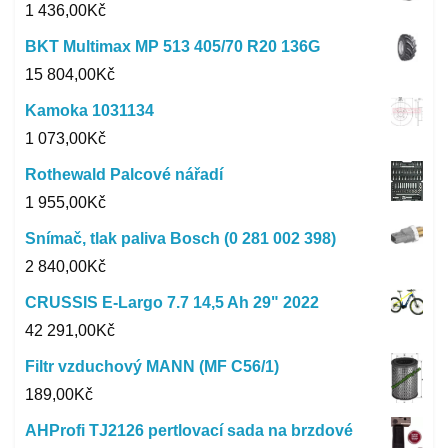
1 436,00
Kč
BKT Multimax MP 513 405/70 R20 136G
15 804,00
Kč
Kamoka 1031134
1 073,00
Kč
Rothewald Palcové nářadí
1 955,00
Kč
Snímač, tlak paliva Bosch (0 281 002 398)
2 840,00
Kč
CRUSSIS E-Largo 7.7 14,5 Ah 29" 2022
42 291,00
Kč
Filtr vzduchový MANN (MF C56/1)
189,00
Kč
AHProfi TJ2126 pertlovací sada na brzdové