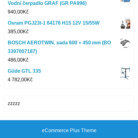
Vodní čerpadlo GRAF (GR PA996)
940,00
Kč
Osram PGJ23t-1 64176 H15 12V 15/55W
385,00
Kč
BOSCH AEROTWIN, sada 600 + 450 mm (BO
3397007187)
486,00
Kč
Güde GTL 335
4 782,00
Kč
zzzzz
eCommerce Plus Theme