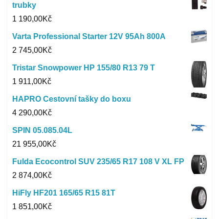
trubky
1 190,00
Kč
Varta Professional Starter 12V 95Ah 800A
2 745,00
Kč
Tristar Snowpower HP 155/80 R13 79 T
1 911,00
Kč
HAPRO Cestovní tašky do boxu
4 290,00
Kč
SPIN 05.085.04L
21 955,00
Kč
Fulda Ecocontrol SUV 235/65 R17 108 V XL FP
2 874,00
Kč
HiFly HF201 165/65 R15 81T
1 851,00
Kč