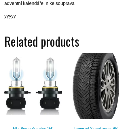
adventní kalendáře, nike souprava
yyyyy
Related products
Elta VisionPro plus 150
Imperial Snowdragon HP