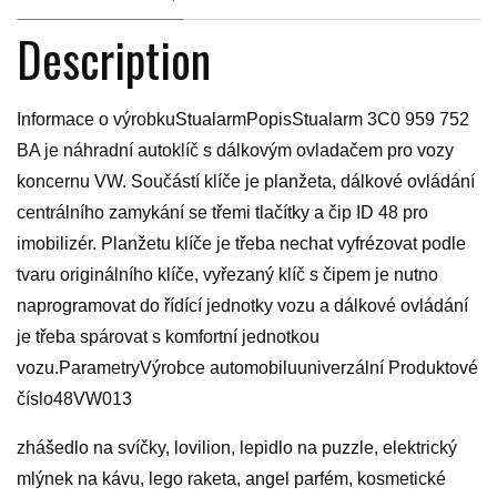
Description
Informace o výrobkuStualarmPopisStualarm 3C0 959 752
BA je náhradní autoklíč s dálkovým ovladačem pro vozy
koncernu VW. Součástí klíče je planžeta, dálkové ovládání
centrálního zamykání se třemi tlačítky a čip ID 48 pro
imobilizér. Planžetu klíče je třeba nechat vyfrézovat podle
tvaru originálního klíče, vyřezaný klíč s čipem je nutno
naprogramovat do řídící jednotky vozu a dálkové ovládání
je třeba spárovat s komfortní jednotkou
vozu.ParametryVýrobce automobiluuniverzální Produktové
číslo48VW013
zhášedlo na svíčky, lovilion, lepidlo na puzzle, elektrický
mlýnek na kávu, lego raketa, angel parfém, kosmetické