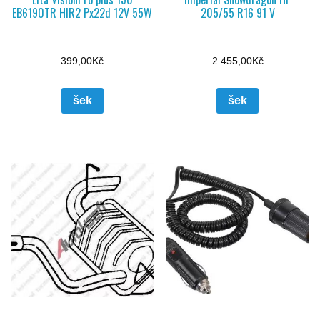
EB6190TR HIR2 Px22d 12V 55W
205/55 R16 91 V
399,00
Kč
2 455,00
Kč
šek
šek