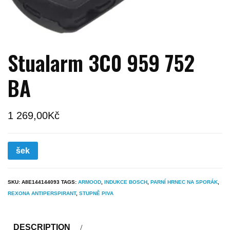
Stualarm 3C0 959 752
BA
1 269,00
Kč
šek
SKU:
A8E144144093
TAGS:
ARMOOD
,
INDUKCE BOSCH
,
PARNÍ HRNEC NA SPORÁK
,
REXONA ANTIPERSPIRANT
,
STUPNĚ PIVA
DESCRIPTION