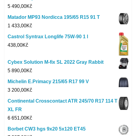
5 490,00
Kč
Matador MP93 Nordicca 195/65 R15 91 T
1 433,00
Kč
Castrol Syntrax Longlife 75W-90 1 l
438,00
Kč
Cybex Solution M-fix SL 2022 Gray Rabbit
5 890,00
Kč
Michelin E.Primacy 215/65 R17 99 V
3 200,00
Kč
Continental Crosscontact ATR 245/70 R17 114 T
XL FR
6 651,00
Kč
Borbet CW3 hgs 9x20 5x120 ET45