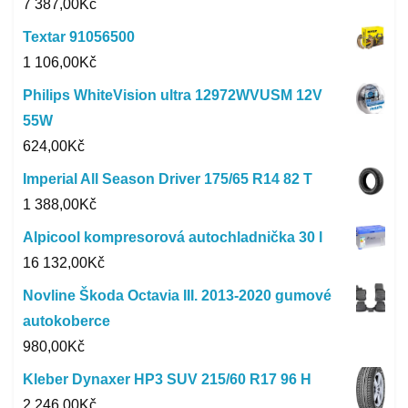
7 387,00
Kč
Textar 91056500
1 106,00
Kč
Philips WhiteVision ultra 12972WVUSM 12V
55W
624,00
Kč
Imperial All Season Driver 175/65 R14 82 T
1 388,00
Kč
Alpicool kompresorová autochladnička 30 l
16 132,00
Kč
Novline Škoda Octavia III. 2013-2020 gumové
autokoberce
980,00
Kč
Kleber Dynaxer HP3 SUV 215/60 R17 96 H
2 246,00
Kč