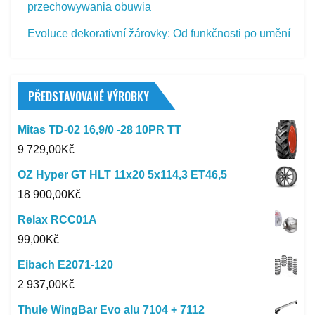
przechowywania obuwia
Evoluce dekorativní žárovky: Od funkčnosti po umění
PŘEDSTAVOVANÉ VÝROBKY
Mitas TD-02 16,9/0 -28 10PR TT
9 729,00
Kč
OZ Hyper GT HLT 11x20 5x114,3 ET46,5
18 900,00
Kč
Relax RCC01A
99,00
Kč
Eibach E2071-120
2 937,00
Kč
Thule WingBar Evo alu 7104 + 7112