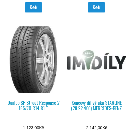
šek
šek
Dunlop SP Street Response 2
Koncový díl výfuku STARLINE
165/70 R14 81 T
(28.22.401) MERCEDES-BENZ
1 123,00
Kč
2 142,00
Kč