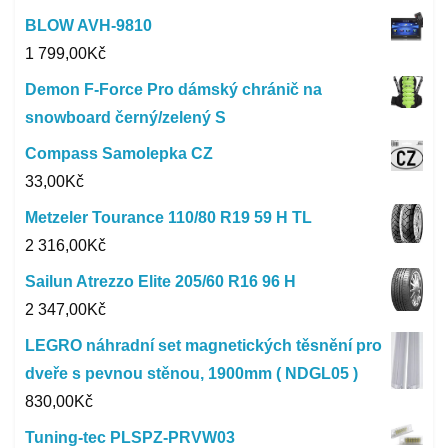
BLOW AVH-9810
1 799,00
Kč
Demon F-Force Pro dámský chránič na
snowboard černý/zelený S
Compass Samolepka CZ
33,00
Kč
Metzeler Tourance 110/80 R19 59 H TL
2 316,00
Kč
Sailun Atrezzo Elite 205/60 R16 96 H
2 347,00
Kč
LEGRO náhradní set magnetických těsnění pro
dveře s pevnou stěnou, 1900mm ( NDGL05 )
830,00
Kč
Tuning-tec PLSPZ-PRVW03