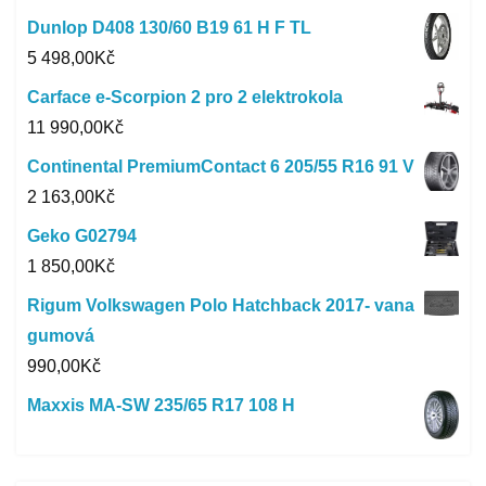
Dunlop D408 130/60 B19 61 H F TL
5 498,00
Kč
Carface e-Scorpion 2 pro 2 elektrokola
11 990,00
Kč
Continental PremiumContact 6 205/55 R16 91 V
2 163,00
Kč
Geko G02794
1 850,00
Kč
Rigum Volkswagen Polo Hatchback 2017- vana
gumová
990,00
Kč
Maxxis MA-SW 235/65 R17 108 H