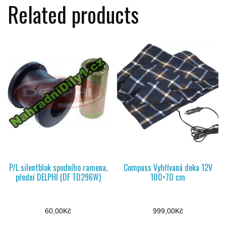
Related products
P/L silentblok spodního ramena,
Compass Vyhřívaná deka 12V
přední DELPHI (DF TD296W)
100×70 cm
60,00
Kč
999,00
Kč