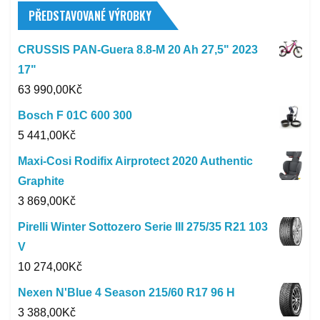
PŘEDSTAVOVANÉ VÝROBKY
CRUSSIS PAN-Guera 8.8-M 20 Ah 27,5" 2023
17"
63 990,00
Kč
Bosch F 01C 600 300
5 441,00
Kč
Maxi-Cosi Rodifix Airprotect 2020 Authentic
Graphite
3 869,00
Kč
Pirelli Winter Sottozero Serie III 275/35 R21 103
V
10 274,00
Kč
Nexen N'Blue 4 Season 215/60 R17 96 H
3 388,00
Kč