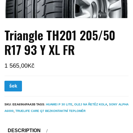
Triangle TH201 205/50
R17 93 Y XL FR
1 565,00
Kč
šek
SKU:
EEA6964FAA3B
TAGS:
HUAWEI P 30 LITE
,
OLEJ NA ŘETĚZ KOLA
,
SONY ALPHA
A6000
,
TRUELIFE CARE Q7 BEZKONTAKTNÍ TEPLOMĚR
DESCRIPTION