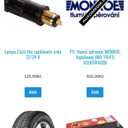
Lampa Zástrčka zapalovače úzká
P/L tlumič pérování MONROE,
12/24 V
kapalinový (MO 11541)
VOLKSWAGEN
120,00
Kč
916,00
Kč
šek
šek