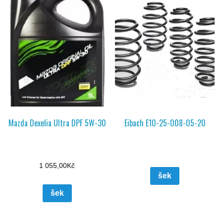
Mazda Dexelia Ultra DPF 5W-30
Eibach E10-25-008-05-20
1 055,00
Kč
šek
šek