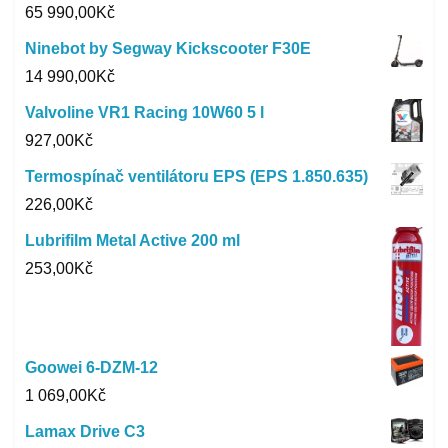
65 990,00
Kč
Ninebot by Segway Kickscooter F30E
14 990,00
Kč
Valvoline VR1 Racing 10W60 5 l
927,00
Kč
Termospínač ventilátoru EPS (EPS 1.850.635)
226,00
Kč
Lubrifilm Metal Active 200 ml
253,00
Kč
Goowei 6-DZM-12
1 069,00
Kč
Lamax Drive C3