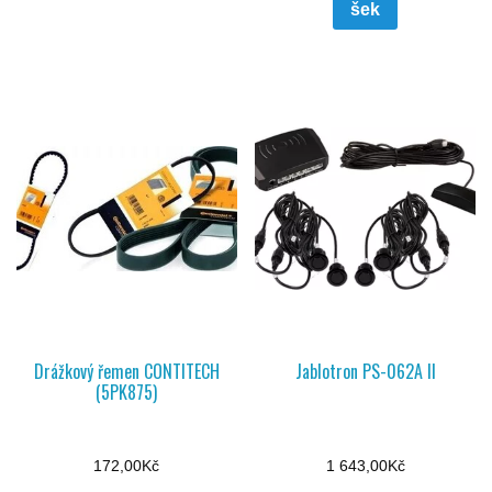
šek
Drážkový řemen CONTITECH
Jablotron PS-062A II
(5PK875)
172,00
Kč
1 643,00
Kč