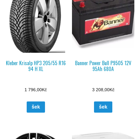
Kleber Krisalp HP3 205/55 R16
Banner Power Bull P9505 12V
94 H XL
95Ah 680A
1 796,00
Kč
3 208,00
Kč
šek
šek