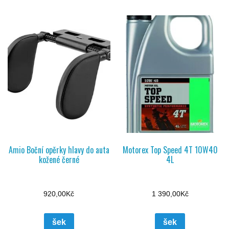
Amio Boční opěrky hlavy do auta
Motorex Top Speed 4T 10W40
kožené černé
4L
920,00
Kč
1 390,00
Kč
šek
šek