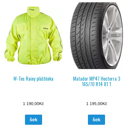
W-Tec Rainy pláštěnka
Matador MP47 Hectorra 3
165/70 R14 81 T
1 190,00
Kč
1 195,00
Kč
šek
šek