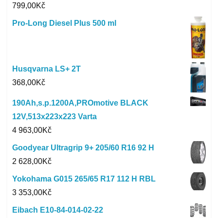
799,00
Kč
Pro-Long Diesel Plus 500 ml
Husqvarna LS+ 2T
368,00
Kč
190Ah,s.p.1200A,PROmotive BLACK
12V,513x223x223 Varta
4 963,00
Kč
Goodyear Ultragrip 9+ 205/60 R16 92 H
2 628,00
Kč
Yokohama G015 265/65 R17 112 H RBL
3 353,00
Kč
Eibach E10-84-014-02-22