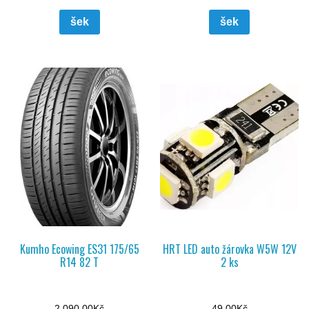
šek
šek
Kumho Ecowing ES31 175/65
HRT LED auto žárovka W5W 12V
R14 82 T
2 ks
2 090,00
Kč
49,00
Kč