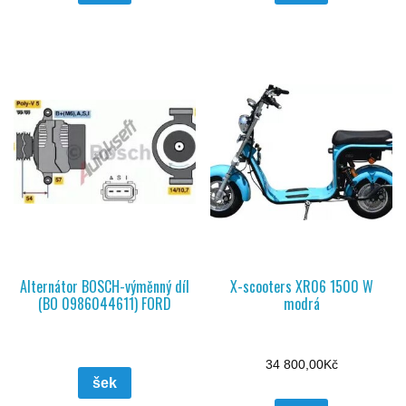
Alternátor BOSCH-výměnný díl
X-scooters XR06 1500 W
(BO 0986044611) FORD
modrá
34 800,00
Kč
šek