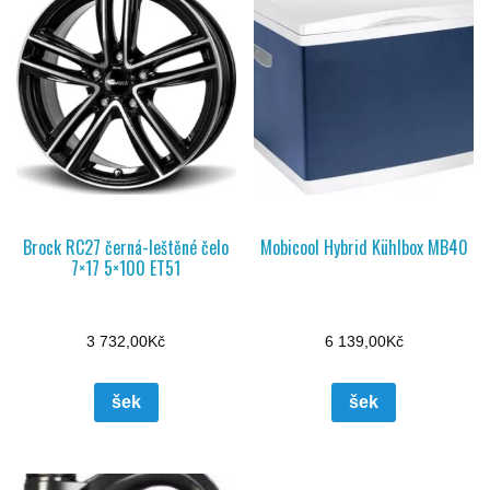
Brock RC27 černá-leštěné čelo
Mobicool Hybrid Kühlbox MB40
7×17 5×100 ET51
3 732,00
Kč
6 139,00
Kč
šek
šek