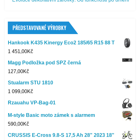
PŘEDSTAVOVANÉ VÝROBKY
Hankook K435 Kinergy Eco2 185/65 R15 88 T
1 451,00
Kč
Magg Podložka pod SPZ černá
127,00
Kč
Stualarm STU 1810
1 099,00
Kč
Rzauahu VP-Bag-01
M-style Basic moto zámek s alarmem
590,00
Kč
CRUSSIS E-Cross 9.8-S 17,5 Ah 28" 2023 18"