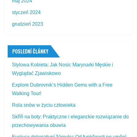
maj 2024
styczeń 2024
grudzień 2023
POSLEDNÍ ČLÁNKY
Stylowa Kobieta: Jak Nosic Marynarki Męskie i
Wyglądać Zjawiskowo
Explore Dubrovnik’s Hidden Gems with a Free
Walking Tour!
Rola snów w życiu człowieka
Skříň na boty: Praktyczne i eleganckie rozwiązanie do
przechowywania obuwia
Evoluce dekorativní žárovky: Od funkčnosti po umění