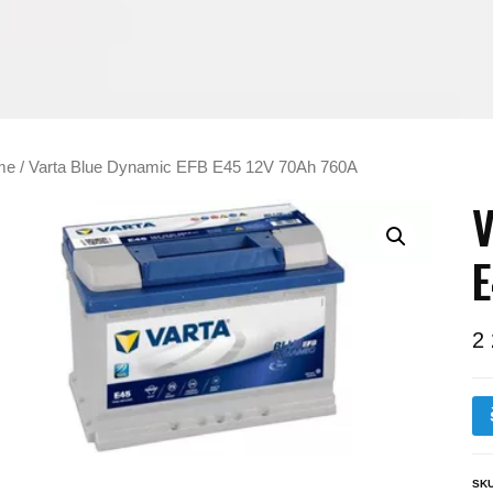
me
/ Varta Blue Dynamic EFB E45 12V 70Ah 760A
V
E
2
SK