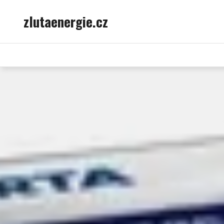
Skip
zlutaenergie.cz
to
content