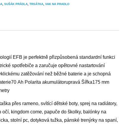
DA
,
SUŠÁK PRÁDLA
,
TRSÁTKA
,
VAK NA PRADLO
ologií EFB je perfektně přizpůsobená standardní funkci
rické spotřebiče a zaručuje opětovné nastartování
cyklickému zatěžování než běžné baterie a je schopná
baterie70 Ah Polarita akumulátorupravá Šířka175 mm
etry
aška přes rameno, svítící dětské boty, sprej na radiátory,
do očí, kingdom come, papuče do školky, balónky na
cka, stolní pc, dotyková tužka, pánské trenýrky na spaní,