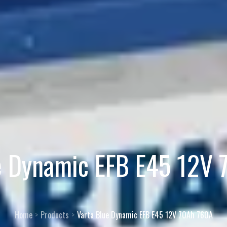
e Dynamic EFB E45 12V
Home
Products
Varta Blue Dynamic EFB E45 12V 70Ah 760A