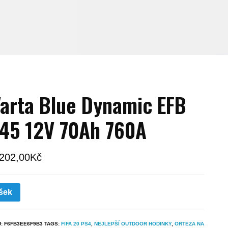
arta Blue Dynamic EFB
45 12V 70Ah 760A
 202,00
Kč
šek
U:
F6FB3EE6F9B3
TAGS:
FIFA 20 PS4
,
NEJLEPŠÍ OUTDOOR HODINKY
,
ORTEZA NA