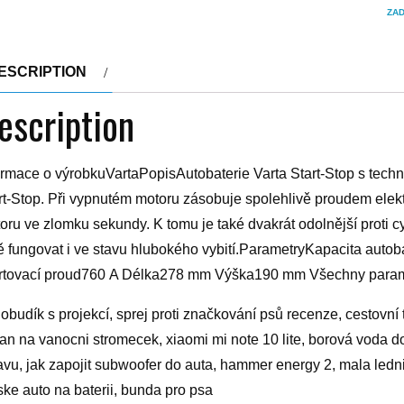
ZA
ESCRIPTION
escription
ormace o výrobkuVartaPopisAutobaterie Varta Start-Stop s techn
rt-Stop. Při vypnutém motoru zásobuje spolehlivě proudem elekt
oru ve zlomku sekundy. K tomu je také dvakrát odolnější proti 
ě fungovat i ve stavu hlubokého vybití.ParametryKapacita auto
rtovací proud760 A Délka278 mm Výška190 mm Všechny param
iobudík s projekcí, sprej proti značkování psů recenze, cestovní t
jan na vanocni stromecek, xiaomi mi note 10 lite, borová voda 
avu, jak zapojit subwoofer do auta, hammer energy 2, mala ledni
ske auto na baterii, bunda pro psa