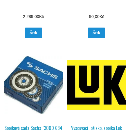
2 289,00
Kč
90,00
Kč
šek
šek
Spojková sada Sachs (3000 684
Vysouvací ložisko, spojka Luk