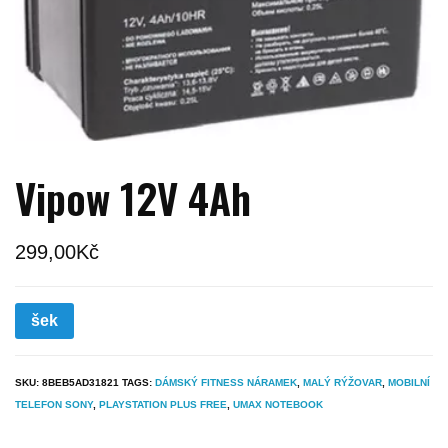
Vipow 12V 4Ah
299,00
Kč
šek
SKU:
8BEB5AD31821
TAGS:
DÁMSKÝ FITNESS NÁRAMEK
,
MALÝ RÝŽOVAR
,
MOBILNÍ
TELEFON SONY
,
PLAYSTATION PLUS FREE
,
UMAX NOTEBOOK