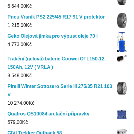
6 644,00
Kč
Pneu Vraník PS2 225/45 R17 91 V protektor
1 215,00
Kč
Geko Olejová jímka pro výpust oleje 70 l
4 773,00
Kč
Trakční (gelová) baterie Goowei OTL150-12,
150Ah, 12V ( VRLA )
8 548,00
Kč
Pirelli Winter Sottozero Serie III 275/35 R21 103
V
10 274,00
Kč
Quatros QS10084 aretační přípravky
579,00
Kč
GIVI Trekker Outback 58