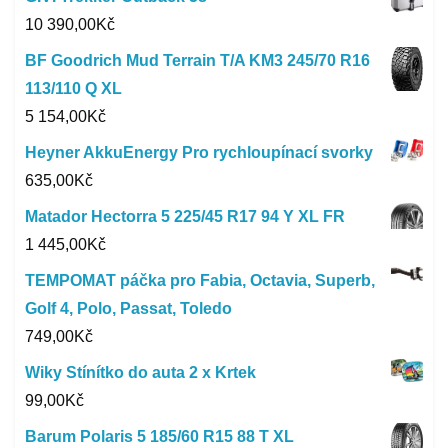
10 390,00
Kč
BF Goodrich Mud Terrain T/A KM3 245/70 R16
113/110 Q XL
5 154,00
Kč
Heyner AkkuEnergy Pro rychloupínací svorky
635,00
Kč
Matador Hectorra 5 225/45 R17 94 Y XL FR
1 445,00
Kč
TEMPOMAT páčka pro Fabia, Octavia, Superb,
Golf 4, Polo, Passat, Toledo
749,00
Kč
Wiky Stínítko do auta 2 x Krtek
99,00
Kč
Barum Polaris 5 185/60 R15 88 T XL