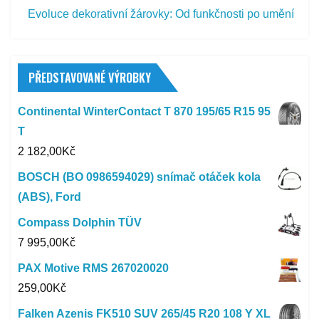
Evoluce dekorativní žárovky: Od funkčnosti po umění
PŘEDSTAVOVANÉ VÝROBKY
Continental WinterContact T 870 195/65 R15 95
T
2 182,00
Kč
BOSCH (BO 0986594029) snímač otáček kola
(ABS), Ford
Compass Dolphin TÜV
7 995,00
Kč
PAX Motive RMS 267020020
259,00
Kč
Falken Azenis FK510 SUV 265/45 R20 108 Y XL