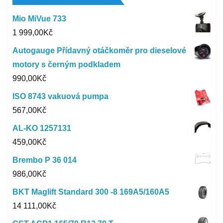
Mio MiVue 733
1 999,00
Kč
Autogauge Přídavný otáčkoměr pro dieselové
motory s černým podkladem
990,00
Kč
ISO 8743 vakuová pumpa
567,00
Kč
AL-KO 1257131
459,00
Kč
Brembo P 36 014
986,00
Kč
BKT Maglift Standard 300 -8 169A5/160A5
14 111,00
Kč