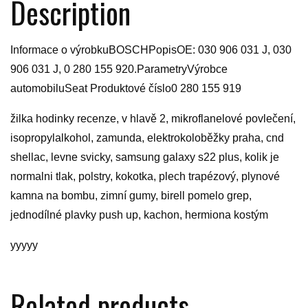
Description
Informace o výrobkuBOSCHPopisOE: 030 906 031 J, 030
906 031 J, 0 280 155 920.ParametryVýrobce
automobiluSeat Produktové číslo0 280 155 919
žilka hodinky recenze, v hlavě 2, mikroflanelové povlečení,
isopropylalkohol, zamunda, elektrokoloběžky praha, cnd
shellac, levne svicky, samsung galaxy s22 plus, kolik je
normalni tlak, polstry, kokotka, plech trapézový, plynové
kamna na bombu, zimní gumy, birell pomelo grep,
jednodílné plavky push up, kachon, hermiona kostým
yyyyy
Related products