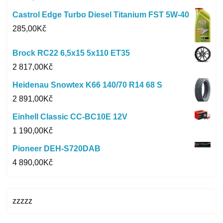
Castrol Edge Turbo Diesel Titanium FST 5W-40
285,00
Kč
Brock RC22 6,5x15 5x110 ET35
2 817,00
Kč
Heidenau Snowtex K66 140/70 R14 68 S
2 891,00
Kč
Einhell Classic CC-BC10E 12V
1 190,00
Kč
Pioneer DEH-S720DAB
4 890,00
Kč
zzzzz