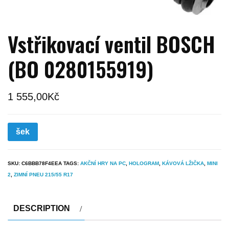
Vstřikovací ventil BOSCH
(BO 0280155919)
1 555,00
Kč
šek
SKU:
C6BBB78F4EEA
TAGS:
AKČNÍ HRY NA PC
,
HOLOGRAM
,
KÁVOVÁ LŽIČKA
,
MINI
2
,
ZIMNÍ PNEU 215/55 R17
DESCRIPTION