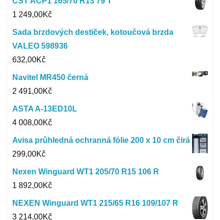
CST ACP1 165/70 R13 79 T
1 249,00
Kč
Sada brzdových destiček, kotoučová brzda
VALEO 598936
632,00
Kč
Navitel MR450 černá
2 491,00
Kč
ASTA A-13ED10L
4 008,00
Kč
Avisa průhledná ochranná fólie 200 x 10 cm čirá
299,00
Kč
Nexen Winguard WT1 205/70 R15 106 R
1 892,00
Kč
NEXEN Winguard WT1 215/65 R16 109/107 R
3 214,00
Kč