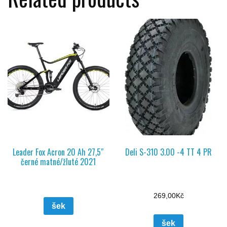
Leader Fox Acron 20 Ah 27,5″
Deli S-310 3.00 -4 TT 4 PR
černé matné/žluté 2021
269,00
Kč
šek
šek