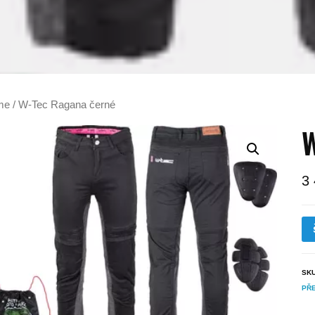
me
/ W-Tec Ragana černé
W
3
SK
PŘ