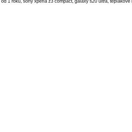
i od 1 roku, sony xperia z3 compact, galaxy s20 ultra, teplákové
ovy, vybavení pro králíka, avon eve confidence, jednorázový gri
yy
elated products