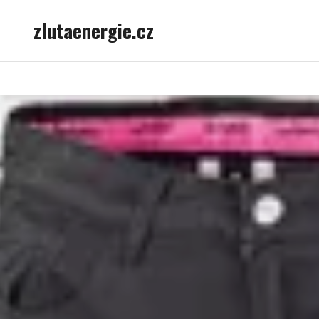
Skip
zlutaenergie.cz
to
content