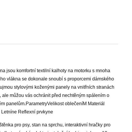
jsou komfortní textilní kalhoty na motorku s mnoha
ckého vlákna se dokonale snoubí s proporcemi dámského
zaujmou stylovými koženými panely na vnitřních stranách
u, ale můžou vás ochránit před nechtěným spálením o
vým panelům.ParametryVelikost oblečeníM Materiál
Letníne Reflexní prvkyne
těnka pro psy, stan na sprchu, interaktivní hračky pro