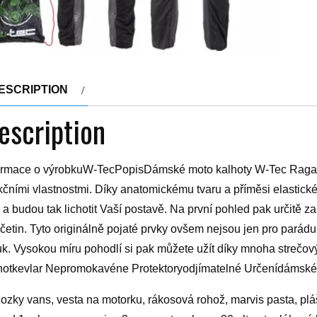
ESCRIPTION
escription
ormace o výrobkuW-TecPopisDámské moto kalhoty W-Tec Ragana 
kčními vlastnostmi. Díky anatomickému tvaru a příměsi elasti
a a budou tak lichotit Vaší postavě. Na první pohled pak určitě 
četin. Tyto originálně pojaté prvky ovšem nejsou jen pro parád
uk. Vysokou míru pohodlí si pak můžete užít díky mnoha strečo
hotkevlar Nepromokavéne Protektoryodjímatelné Určenídámské 
ozky vans, vesta na motorku, rákosová rohož, marvis pasta, pláš