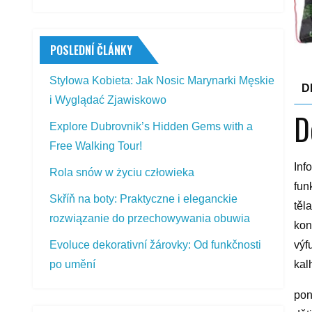
POSLEDNÍ ČLÁNKY
Stylowa Kobieta: Jak Nosic Marynarki Męskie
D
i Wyglądać Zjawiskowo
D
Explore Dubrovnik’s Hidden Gems with a
Free Walking Tour!
Inf
Rola snów w życiu człowieka
fun
Skříň na boty: Praktyczne i eleganckie
těl
rozwiązanie do przechowywania obuwia
kon
výf
Evoluce dekorativní žárovky: Od funkčnosti
kal
po umění
pon