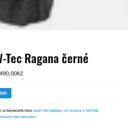
-Tec Ragana černé
 490,00
Kč
šek
U:
11768198CDFB
TAGS:
BOBY PRO MIMINKA
,
OK GOOGLE V ČEŠTINĚ
,
EPRAVKA PRO PAPOUŠKY