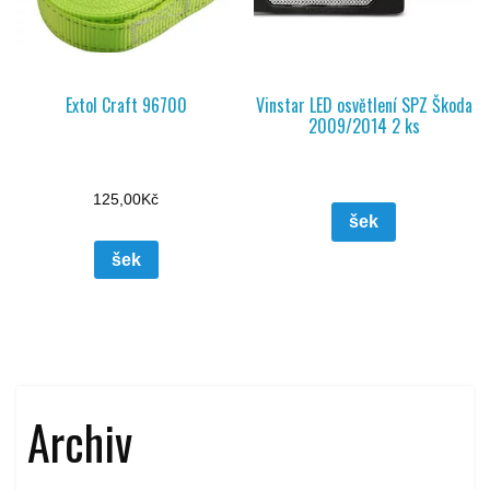
Extol Craft 96700
Vinstar LED osvětlení SPZ Škoda
2009/2014 2 ks
125,00
Kč
šek
šek
Archiv