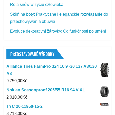
Rola snów w życiu człowieka
Skříň na boty: Praktyczne i eleganckie rozwiązanie do
przechowywania obuwia
Evoluce dekorativní žárovky: Od funkčnosti po umění
PŘEDSTAVOVANÉ VÝROBKY
Alliance Tires FarmPro 324 16,9 -30 137 A8/130
A8
9 750,00
Kč
Nokian Seasonproof 205/55 R16 94 V XL
2 010,00
Kč
TYC 20-11950-15-2
3 718,00
Kč