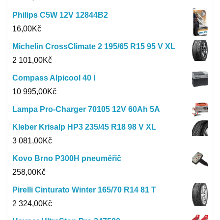
Philips C5W 12V 12844B2
16,00
Kč
Michelin CrossClimate 2 195/65 R15 95 V XL
2 101,00
Kč
Compass Alpicool 40 l
10 995,00
Kč
Lampa Pro-Charger 70105 12V 60Ah 5A
Kleber Krisalp HP3 235/45 R18 98 V XL
3 081,00
Kč
Kovo Brno P300H pneuměřič
258,00
Kč
Pirelli Cinturato Winter 165/70 R14 81 T
2 324,00
Kč