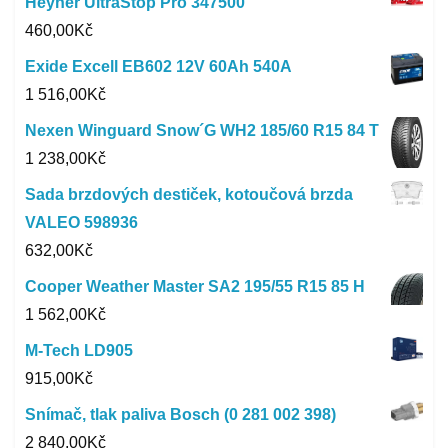
Heyner UltraStop Pro 347500
460,00
Kč
Exide Excell EB602 12V 60Ah 540A
1 516,00
Kč
Nexen Winguard Snow´G WH2 185/60 R15 84 T
1 238,00
Kč
Sada brzdových destiček, kotoučová brzda
VALEO 598936
632,00
Kč
Cooper Weather Master SA2 195/55 R15 85 H
1 562,00
Kč
M-Tech LD905
915,00
Kč
Snímač, tlak paliva Bosch (0 281 002 398)
2 840,00
Kč