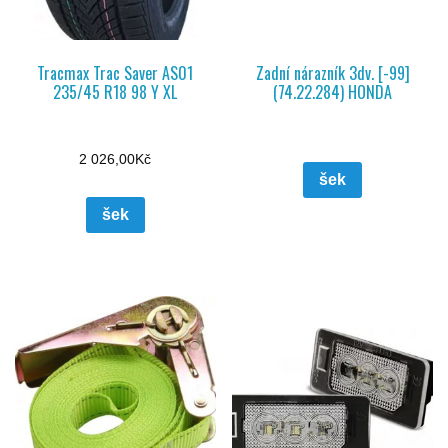
Tracmax Trac Saver AS01
Zadní nárazník 3dv. [-99]
235/45 R18 98 Y XL
(74.22.284) HONDA
2 026,00
Kč
šek
šek