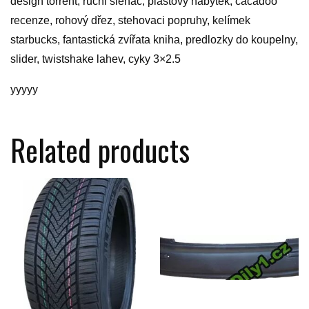
design torrent, rucni slehac, plastový nábytek, cacadoo
recenze, rohový dřez, stehovaci popruhy, kelímek
starbucks, fantastická zvířata kniha, predlozky do koupelny,
slider, twistshake lahev, cyky 3×2.5
yyyyy
Related products