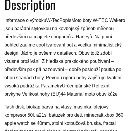
Description
Informace o výrobkuW-TecPopisMoto boty W-TEC Wakero
jsou parádní stylovkou na kovbojský způsob mířenou
především na majitele chopperů a Harleyů. Na první
pohled zaujme cool tvarování bot a vcelku minimalistický
design. Jádro je ovšem v detailech. Obuv totiž zdobí
vkusné prošívání. Z hlediska praktického používání –
především pak při nazouvání – dobře poslouží poutka po
obou stranách boty. Pevnou oporu nohy zajišťuje kvalitní
vysoká podrážka.ParametryUrčenípánské Reflexní
prvkyne Velikost nohy (EU)44 Materiál moto obuvikůže
flash disk, biokap barva na vlasy, masinka, olejový
kompresor 50l, a21s, batuzek pro deti, minecraft xbox 360,
apple watch se 40mm, stolní kotoučová bruska, fractal