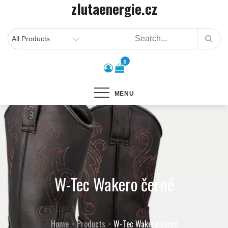
zlutaenergie.cz
Skip
to
content
0
MENU
W-Tec Wakero černé
Home
Products
W-Tec Wakero černé