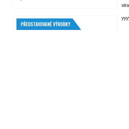
str
yyy
PŘEDSTAVOVANÉ VÝROBKY
R
CRUSSIS E-Largo 7.7 14,5 Ah 29" 2022
42 291,00
Kč
Semperit Speed-Grip 5 195/65 R15 91 T
0373590
1 416,00
Kč
Finish Line Cross Country Spray 235 ml
229,00
Kč
NEXEN N'Fera Primus 195/65 R15 91 V
1 284,00
Kč