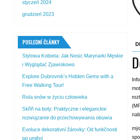
styczeń 2024
grudzień 2023
POSLEDNÍ ČLÁNKY
D
D
Stylowa Kobieta: Jak Nosic Marynarki Męskie
i Wyglądać Zjawiskowo
Explore Dubrovnik’s Hidden Gems with a
Inf
Free Walking Tour!
mot
roz
Rola snów w życiu człowieka
(MF
Skříň na boty: Praktyczne i eleganckie
nab
rozwiązanie do przechowywania obuwia
mýd
Evoluce dekorativní žárovky: Od funkčnosti
spo
po umění