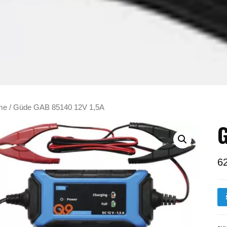
me
/ Güde GAB 85140 12V 1,5A
G
6