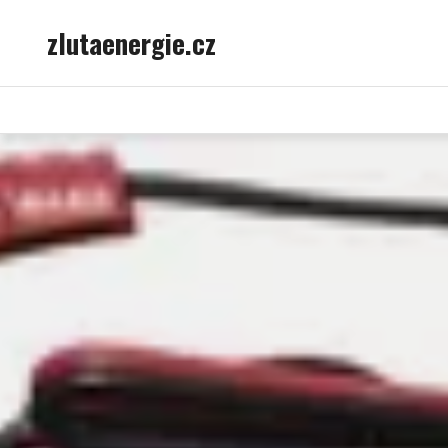
Skip
zlutaenergie.cz
to
content