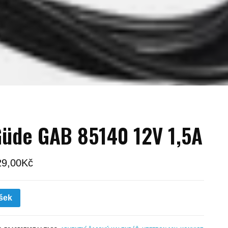
üde GAB 85140 12V 1,5A
29,00
Kč
šek