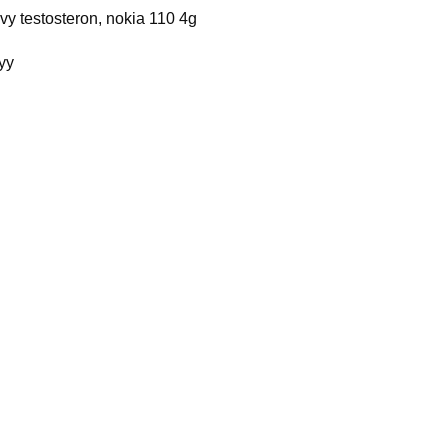
avy testosteron, nokia 110 4g
yy
elated products