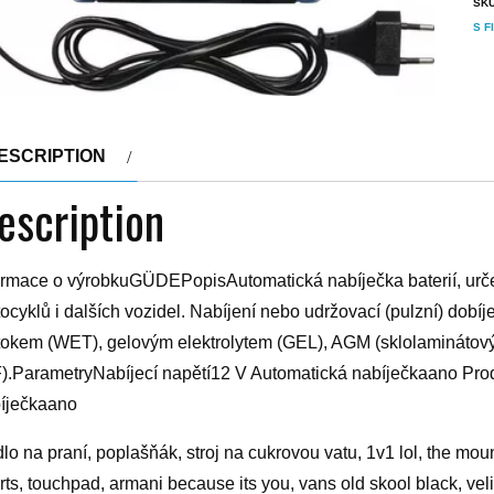
SK
S F
ESCRIPTION
escription
ormace o výrobkuGÜDEPopisAutomatická nabíječka baterií, určen
ocyklů i dalších vozidel. Nabíjení nebo udržovací (pulzní) dobí
tokem (WET), gelovým elektrolytem (GEL), AGM (sklolaminátový
).ParametryNabíjecí napětí12 V Automatická nabíječkaano Pro
íječkaano
lo na praní, poplašňák, stroj na cukrovou vatu, 1v1 lol, the mo
rts, touchpad, armani because its you, vans old skool black, velik