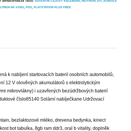
U:
B9A853F68E44
TAGS:
ADVENTNÍ ČAJOVÝ KALENDÁŘ
,
HEFFRON 10Y
,
KONVICE
ILTREM NA VODU
,
PG5
,
PLAYSTATION PLUS FREE
á k nabíjení startovacích baterií osobních automobilů,
jení 12 V olověných akumulátorů s elektrolytickým
mi mikrovlákny) i uzavřených bezúdržbových baterií
duktové číslo85140 Solární nabíječkane Udržovací
untain, bezlaktozové mléko, drevena bedynka, kinect
ost bot tabulka, 8gb ram ddr3, oral b vitality, doplněk