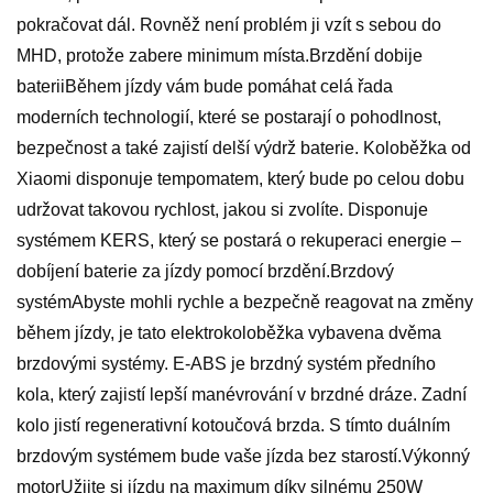
pokračovat dál. Rovněž není problém ji vzít s sebou do
MHD, protože zabere minimum místa.Brzdění dobije
bateriiBěhem jízdy vám bude pomáhat celá řada
moderních technologií, které se postarají o pohodlnost,
bezpečnost a také zajistí delší výdrž baterie. Koloběžka od
Xiaomi disponuje tempomatem, který bude po celou dobu
udržovat takovou rychlost, jakou si zvolíte. Disponuje
systémem KERS, který se postará o rekuperaci energie –
dobíjení baterie za jízdy pomocí brzdění.Brzdový
systémAbyste mohli rychle a bezpečně reagovat na změny
během jízdy, je tato elektrokoloběžka vybavena dvěma
brzdovými systémy. E-ABS je brzdný systém předního
kola, který zajistí lepší manévrování v brzdné dráze. Zadní
kolo jistí regenerativní kotoučová brzda. S tímto duálním
brzdovým systémem bude vaše jízda bez starostí.Výkonný
motorUžijte si jízdu na maximum díky silnému 250W