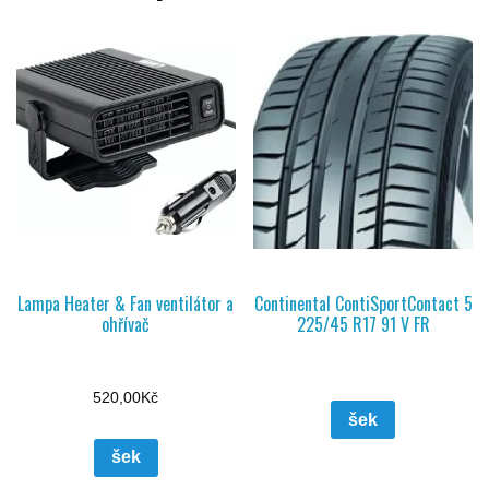
Lampa Heater & Fan ventilátor a
Continental ContiSportContact 5
ohřívač
225/45 R17 91 V FR
520,00
Kč
šek
šek