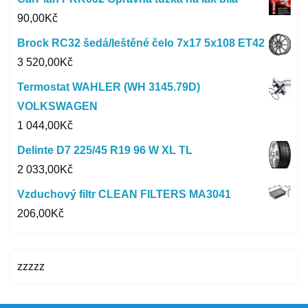
90,00
Kč
Brock RC32 šedá/leštěné čelo 7x17 5x108 ET42
3 520,00
Kč
Termostat WAHLER (WH 3145.79D)
VOLKSWAGEN
1 044,00
Kč
Delinte D7 225/45 R19 96 W XL TL
2 033,00
Kč
Vzduchový filtr CLEAN FILTERS MA3041
206,00
Kč
zzzzz