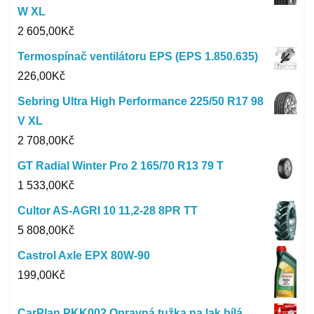
W XL
2 605,00
Kč
Termospínač ventilátoru EPS (EPS 1.850.635)
226,00
Kč
Sebring Ultra High Performance 225/50 R17 98
V XL
2 708,00
Kč
GT Radial Winter Pro 2 165/70 R13 79 T
1 533,00
Kč
Cultor AS-AGRI 10 11,2-28 8PR TT
5 808,00
Kč
Castrol Axle EPX 80W-90
199,00
Kč
CarPlan PKK002 Opravná tužka na lak bílá