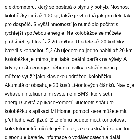
elektromotoru, který se postará o plynulý pohyb. Nosnost
koloběžky činí až 100 kg, takže je vhodná jak pro děti, tak i
pro dospělé. S vyšší hmotností je nutné ale počítat s
rychlejší spotřebou energie. Na koloběžce se můžete
prohánět rychlostí až 20 km/hod.Ujedete až 20 kmDíky
baterii s kapacitou 5,2 Ah ujedete na jedno nabití až 20 km.
Koloběžka je, mimo jiné, také ideální parťák na výlety. A
kdyby došla energie, během chvilky ji složíte nebo ji
můžete využít jako klasickou odrážecí koloběžku.
Akumulátor obsahuje 20 kusů Li-iontových článků. Navíc je
vybaven inteligentním systémem BMS, který šetří
energii.Chytrá aplikacePomocí Bluetooth spárujte
koloběžku s aplikací Mi Home, pomocí které můžete mít
přehled o vaší jízdě. Z telefonu budete moct kontrolovat
kolik kilometrů můžete ještě ujet, jakou aktuální kapacitou
disponuje baterie, informace o vzdálenostech a další