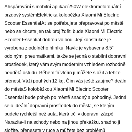
Ahspárování s mobilní aplikací250W elektromotorduální
brzdový systémElektrická koloběžka Xiaomi Mi Electric
Scooter EssentialAť se potřebujete přepravovat po městě
nebo se chcete jen tak projíždět, bude Xiaomi Mi Electric
Scooter Essential dobrou volbou. Její konstrukce je
vyrobena z odolného hliníku. Navíc je vybavena 8,5“
odolnými pneumatikami, takže se jedná o stabilní dopravní
prostředek, který vám svým moderním vzhledem rozhodně
neudělá ostudu. Během tří vteřin ji můžete složit a lehce
přenést. Váží pouhých 12 kg. Čím vás ještě zaujme?Ideální
do městaS koloběžkou Xiaomi Mi Electric Scooter
Essential bude pohyb po městě snadný a pohodlný. Jedná
se o ideální dopravní prostředek do města, se kterým
budete rychlejší než auta, která trčí v dopravní zácpě.
Narazíte-li na schody nebo na jinou překážku, snadno ji
složíte, přenesete v ruce a můžete bez problémů