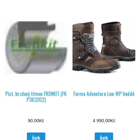
Píst, brzdový třmen FRENKIT (FK
Forma Adventure Low WP hnědé
P383202)
90,00
Kč
4 990,00
Kč
šek
šek