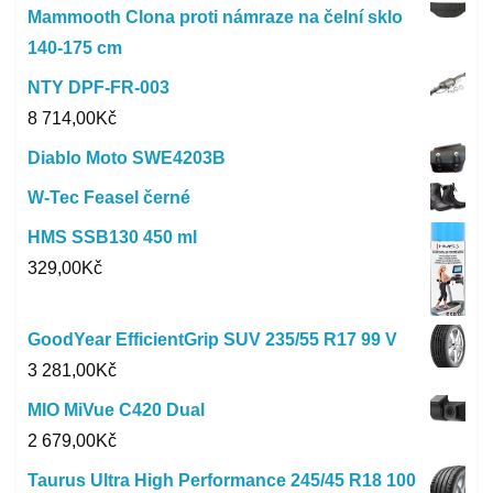
Mammooth Clona proti námraze na čelní sklo
140-175 cm
NTY DPF-FR-003
8 714,00
Kč
Diablo Moto SWE4203B
W-Tec Feasel černé
HMS SSB130 450 ml
329,00
Kč
GoodYear EfficientGrip SUV 235/55 R17 99 V
3 281,00
Kč
MIO MiVue C420 Dual
2 679,00
Kč
Taurus Ultra High Performance 245/45 R18 100