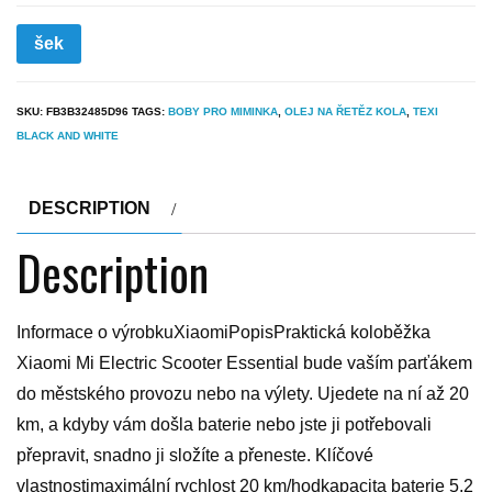
šek
SKU:
FB3B32485D96
TAGS:
BOBY PRO MIMINKA
,
OLEJ NA ŘETĚZ KOLA
,
TEXI
BLACK AND WHITE
DESCRIPTION
Description
Informace o výrobkuXiaomiPopisPraktická koloběžka
Xiaomi Mi Electric Scooter Essential bude vaším parťákem
do městského provozu nebo na výlety. Ujedete na ní až 20
km, a kdyby vám došla baterie nebo jste ji potřebovali
přepravit, snadno ji složíte a přeneste. Klíčové
vlastnostimaximální rychlost 20 km/hodkapacita baterie 5,2