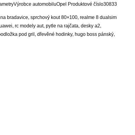
ametryVýrobce automobiluOpel Produktové číslo30833
t na bradavice, sprchový kout 80×100, realme 8 dualsim
uawei, rc modely aut, pytle na rajčata, desky a2,
 podložka pod gril, dřevěné hodinky, hugo boss pánský,