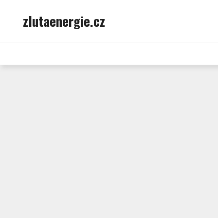
Skip
zlutaenergie.cz
to
content