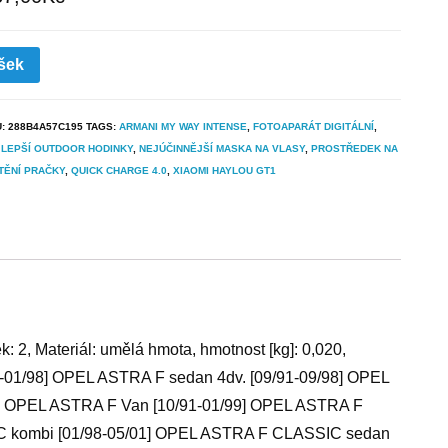
šek
U:
288B4A57C195
TAGS:
ARMANI MY WAY INTENSE
,
FOTOAPARÁT DIGITÁLNÍ
,
LEPŠÍ OUTDOOR HODINKY
,
NEJÚČINNĚJŠÍ MASKA NA VLASY
,
PROSTŘEDEK NA
TĚNÍ PRAČKY
,
QUICK CHARGE 4.0
,
XIAOMI HAYLOU GT1
: 2, Materiál: umělá hmota, hmotnost [kg]: 0,020,
1-01/98] OPEL ASTRA F sedan 4dv. [09/91-09/98] OPEL
1] OPEL ASTRA F Van [10/91-01/99] OPEL ASTRA F
C kombi [01/98-05/01] OPEL ASTRA F CLASSIC sedan