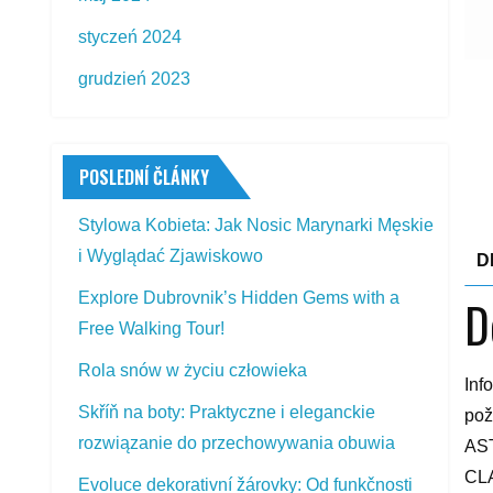
styczeń 2024
grudzień 2023
POSLEDNÍ ČLÁNKY
Stylowa Kobieta: Jak Nosic Marynarki Męskie
i Wyglądać Zjawiskowo
D
Explore Dubrovnik’s Hidden Gems with a
D
Free Walking Tour!
Rola snów w życiu człowieka
Inf
Skříň na boty: Praktyczne i eleganckie
pož
rozwiązanie do przechowywania obuwia
AST
CLA
Evoluce dekorativní žárovky: Od funkčnosti