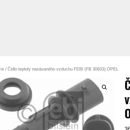
me
/ Čidlo teploty nasávaného vzduchu FEBI (FB 30833) OPEL
Č
v
3