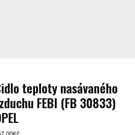
idlo teploty nasávaného
zduchu FEBI (FB 30833)
OPEL
67,00
Kč