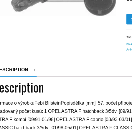
SK
NEJ
ČIŠ
ESCRIPTION
escription
ormace o výrobkuFebi BilsteinPopisdélka [mm]: 57, počet přípojek
adovaný počet kusů: 1 OPEL ASTRA F hatchback 3/5dv. [09/9
RA F kombi [09/91-01/98] OPEL ASTRA F cabrio [03/93-03/0
SSIC hatchback 3/5dv. [01/98-05/01] OPEL ASTRA F CLASSI