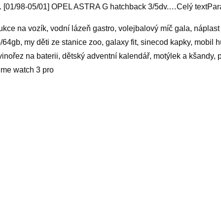
. [01/98-05/01] OPEL ASTRA G hatchback 3/5dv.…Celý textPar
ukce na vozík, vodní lázeň gastro, volejbalový míč gala, náplas
/64gb, my děti ze stanice zoo, galaxy fit, sinecod kapky, mobil h
vinořez na baterii, dětský adventní kalendář, motýlek a kšandy,
lme watch 3 pro
yy
elated products