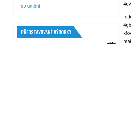
4dv
po umění
red
4gb
PŘEDSTAVOVANÉ VÝROBKY
křo
rea
OSRAM Night Breaker H4 LED
yyy
64193DWNB
3 470,00
Kč
Hella 8EL 012 427-041
R
3 722,00
Kč
W-Tec Heatshe černá
2 490,00
Kč
Pružina MONROE (MO SP3448)
MERCEDES-BENZ
791,00
Kč