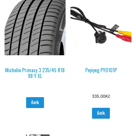
Michelin Primacy 3 235/45 R18
Peyiyng PY0101P
98 Y XL
335,00
Kč
šek
šek