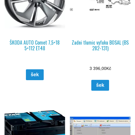
ŠKODA AUTO Comet 7,5×18
Zadni tlumic vyfuku BOSAL (BS
5×112 ET48
282-131)
3 396,00
Kč
šek
šek