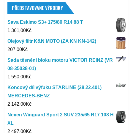
PŘEDSTAVOVANÉ VÝROBKY
Sava Eskimo S3+ 175/80 R14 88 T
1 361,00
Kč
Olejový filtr K&N MOTO (ZA KN KN-142)
207,00
Kč
Sada těsnění bloku motoru VICTOR REINZ (VR
08-35038-01)
1 550,00
Kč
Koncový díl výfuku STARLINE (28.22.401)
MERCEDES-BENZ
2 142,00
Kč
Nexen Winguard Sport 2 SUV 235/65 R17 108 H
XL
2 497,00
Kč