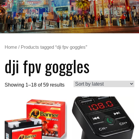
Home
/ Products tagged “dji fpv goggles”
dji fpv goggles
Showing 1–18 of 59 results