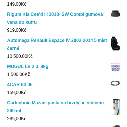
149,00
Kč
Rigum Kia Cee'd III 2018- SW Combi gumová
vana do kufru
919,00
Kč
Automega Renault Espace IV 2002-2014 5 míst
černé
10 500,00
Kč
MOGUL LV 2-3, 8kg
1 500,00
Kč
4CAR 64-06
159,00
Kč
Cartechnic Mazací pasta na brzdy se štětcem
200 ml
285,00
Kč