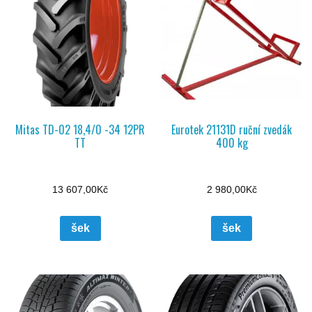
Mitas TD-02 18,4/0 -34 12PR
Eurotek 21131D ruční zvedák
TT
400 kg
13 607,00
Kč
2 980,00
Kč
šek
šek