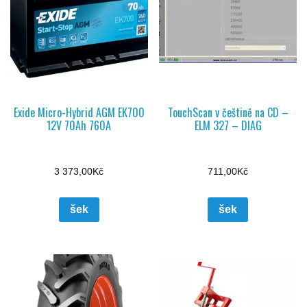
Exide Micro-Hybrid AGM EK700
TouchScan v češtině na CD –
12V 70Ah 760A
ELM 327 – DIAG
3 373,00
Kč
711,00
Kč
šek
šek