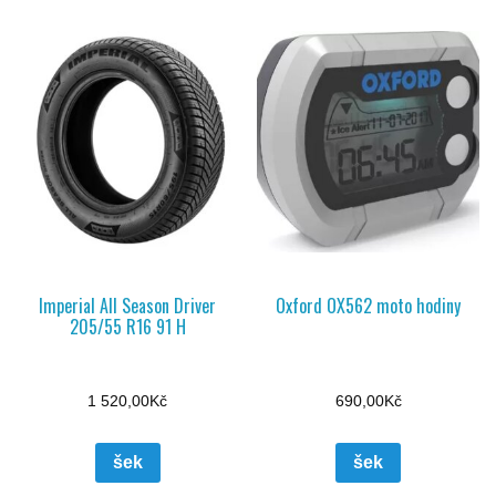
Imperial All Season Driver
Oxford OX562 moto hodiny
205/55 R16 91 H
1 520,00
Kč
690,00
Kč
šek
šek