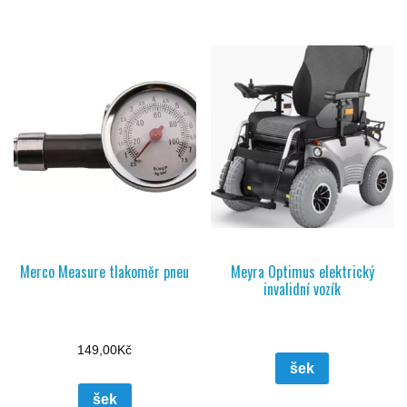
Merco Measure tlakoměr pneu
Meyra Optimus elektrický
invalidní vozík
149,00
Kč
šek
šek