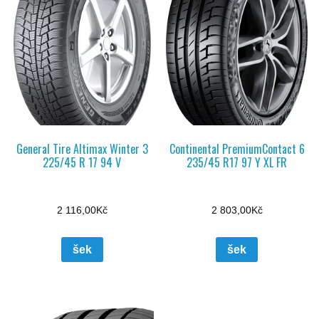
General Tire Altimax Winter 3
Continental PremiumContact 6
225/45 R 17 94 V
235/45 R17 97 Y XL FR
2 116,00
Kč
2 803,00
Kč
šek
šek