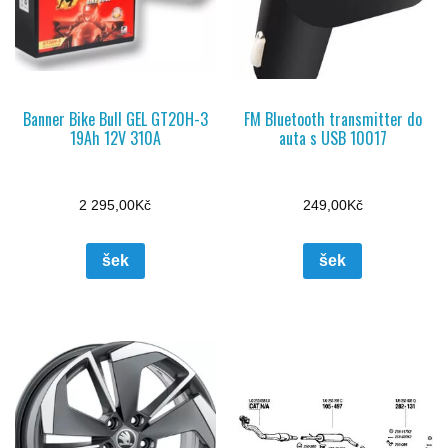
Banner Bike Bull GEL GT20H-3
FM Bluetooth transmitter do
19Ah 12V 310A
auta s USB 10017
2 295,00
Kč
249,00
Kč
šek
šek