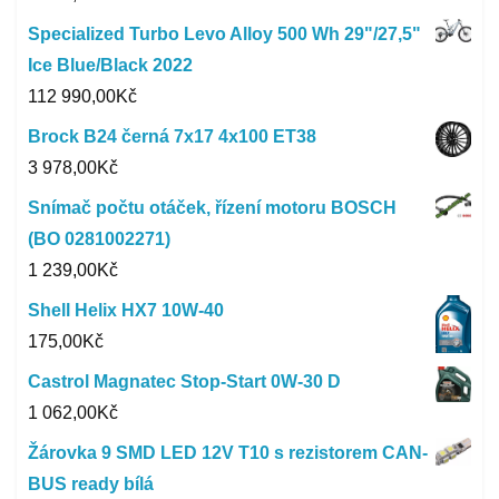
Specialized Turbo Levo Alloy 500 Wh 29"/27,5"
Ice Blue/Black 2022
112 990,00
Kč
Brock B24 černá 7x17 4x100 ET38
3 978,00
Kč
Snímač počtu otáček, řízení motoru BOSCH
(BO 0281002271)
1 239,00
Kč
Shell Helix HX7 10W-40
175,00
Kč
Castrol Magnatec Stop-Start 0W-30 D
1 062,00
Kč
Žárovka 9 SMD LED 12V T10 s rezistorem CAN-
BUS ready bílá