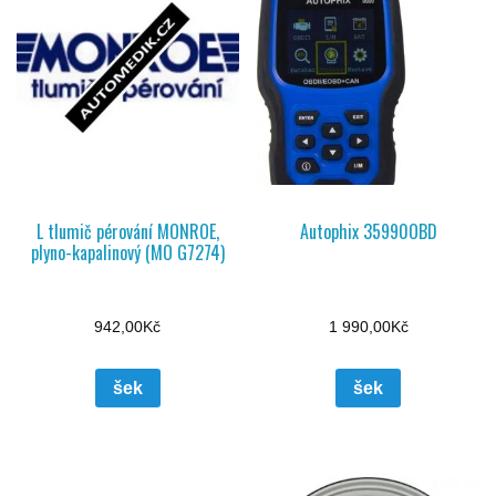
L tlumič pérování MONROE,
Autophix 35990OBD
plyno-kapalinový (MO G7274)
942,00
Kč
1 990,00
Kč
šek
šek