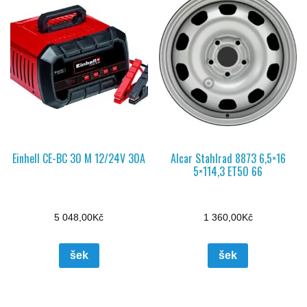
Einhell CE-BC 30 M 12/24V 30A
Alcar Stahlrad 8873 6,5×16
5×114,3 ET50 66
5 048,00
Kč
1 360,00
Kč
šek
šek