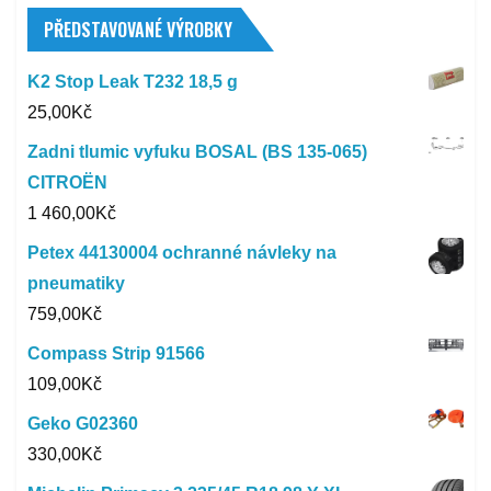
PŘEDSTAVOVANÉ VÝROBKY
K2 Stop Leak T232 18,5 g
25,00
Kč
Zadni tlumic vyfuku BOSAL (BS 135-065)
CITROËN
1 460,00
Kč
Petex 44130004 ochranné návleky na
pneumatiky
759,00
Kč
Compass Strip 91566
109,00
Kč
Geko G02360
330,00
Kč