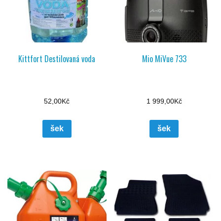
Kittfort Destilovaná voda
Mio MiVue 733
52,00
Kč
1 999,00
Kč
šek
šek