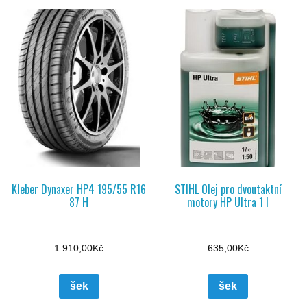
Kleber Dynaxer HP4 195/55 R16
STIHL Olej pro dvoutaktní
87 H
motory HP Ultra 1 l
1 910,00
Kč
635,00
Kč
šek
šek