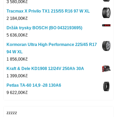
3 580,00
Kč
Tracmax X Privilo TX1 215/55 R16 97 W XL
2 184,00
Kč
Držák trysky BOSCH (BO 0432193695)
5 636,00
Kč
Kormoran Ultra High Performance 225/45 R17
94 W XL
1 856,00
Kč
Kraft & Dele KD1908 12/24V 250Ah 30A
1 399,00
Kč
Petlas TA-60 14,9 -28 130A6
9 622,00
Kč
zzzzz