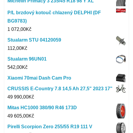
Michelin Primacy 3 235/45 R18 98 Y XL
P/L brzdový kotouč chlazený DELPHI (DF
BG9783)
1 072,00
Kč
Stualarm STU 04120059
112,00
Kč
Stualarm 96UN01
542,00
Kč
Xiaomi 70mai Dash Cam Pro
CRUSSIS E-Country 7.8 14,5 Ah 27,5" 2023 17"
49 990,00
Kč
Mitas HC1000 380/90 R46 173D
49 605,00
Kč
Pirelli Scorpion Zero 255/55 R19 111 V