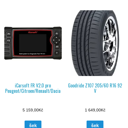
iCarsoft FR V2.0 pro
Goodride Z107 205/60 R16 92
Peugeot/Citroen/Renault/Dacia
V
5 159,00
Kč
1 649,00
Kč
šek
šek