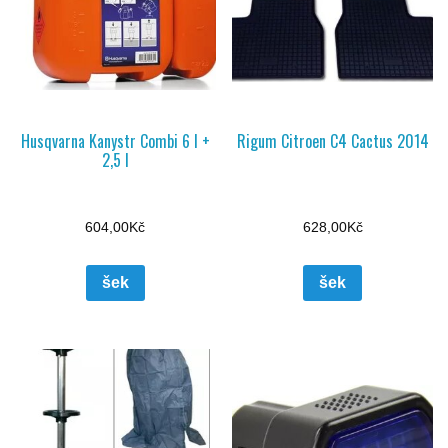
Husqvarna Kanystr Combi 6 l +
Rigum Citroen C4 Cactus 2014
2,5 l
604,00
Kč
628,00
Kč
šek
šek