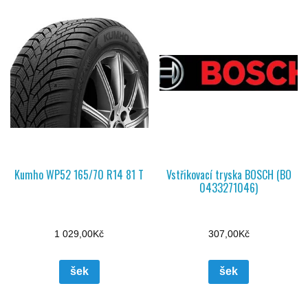
Kumho WP52 165/70 R14 81 T
Vstřikovací tryska BOSCH (BO
0433271046)
1 029,00
Kč
307,00
Kč
šek
šek