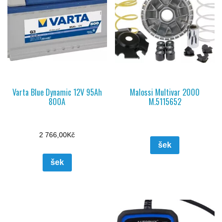
Varta Blue Dynamic 12V 95Ah
Malossi Multivar 2000
800A
M.5115652
2 766,00
Kč
šek
šek