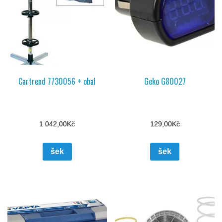
Cartrend 7730056 + obal
Geko G80027
1 042,00
Kč
129,00
Kč
šek
šek