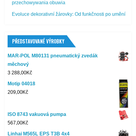
przechowywania obuwia
Evoluce dekorativní žárovky: Od funkčnosti po umění
PŘEDSTAVOVANÉ VÝROBKY
MAR-POL M80131 pneumatický zvedák
měchový
3 288,00
Kč
Motip 04018
209,00
Kč
ISO 8743 vakuová pumpa
567,00
Kč
Linhai M565L EPS T3B 4x4