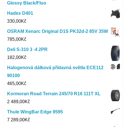
Glossy Black/Fluo
Hadex D401
330,00
Kč
OSRAM Xenarc Original D1S PK32d-2 85V 35W
785,00
Kč
Deli S-310 3 -4 2PR
182,00
Kč
Halogenová dálková přídavná světla ECE112
90100
465,00
Kč
Kormoran Road Terrain 245/70 R16 111T XL
2 489,00
Kč
Thule WingBar Edge 9595
7 289,00
Kč