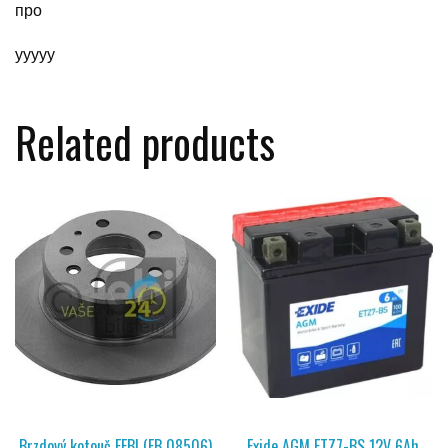
про
yyyyy
Related products
Brzdový kotouč FEBI (FB 08506)
Exide AGM ETZ7-BS 12V 6Ah