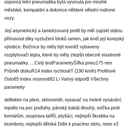
úsporná letní pneumatika byla vyvinuta pro mnohé
městské, kompaktní a dokonce některé střední rodinné
vozy.
Její asymetrický a lamelizovaný profil by měl zajistit stálou
přilnavost díky vyztužení bloků ramen, jak tvrdí její korejský
výrobce. Bočnice by měly být rovněž vybaveny
rozptylovači tepla, které by měly zlepšit obecné vlastnosti
pneumatiky. …Celý textParametryŠířka pneu175 mm
Průměr diskuR14 Index rychlostiT (190 km/h) Profilové
číslo65 Index nosnosti82 Li Valivý odporB Všechny
parametry
deflektor na plexi, sklonoměr, vysavač na mokré vysávání,
lepidlo na pvc podlahy, pánský kabát dlouhý, svíčka proti
komárům, souprava talířů, plyšáci, nejlepší škrabka na
brambory, nejlepší dětská židle k psacímu stolu, поко х3