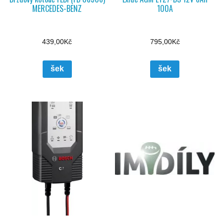
MERCEDES-BENZ
100A
439,00
Kč
795,00
Kč
šek
šek