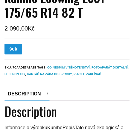
175/65 R14 82 T
2 090,00
Kč
šek
SKU:
7CAADE7A8A6B
TAGS:
CO NESMÍM V TĚHOTENSTVÍ
,
FOTOAPARÁT DIGITÁLNÍ
,
HEFFRON 10Y
,
KARTÁČ NA ZÁDA DO SPRCHY
,
PUZZLE ZAKLÍNAČ
DESCRIPTION
Description
Informace o výrobkuKumhoPopisTato nová ekologická a