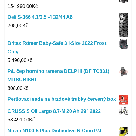
154 990,00
Kč
Deli S-366 4,1/3,5 -4 32/44 A6
208,00
Kč
Britax Römer Baby-Safe 3 i-Size 2022 Frost
Grey
5 490,00
Kč
P/L čep horního ramena DELPHI (DF TC831)
MITSUBISHI
308,00
Kč
Pertlovací sada na brzdové trubky červený box
CRUSSIS Oli Largo 8.7-M 20 Ah 29" 2022
58 491,00
Kč
Nolan N100-5 Plus Distinctive N-Com P/J