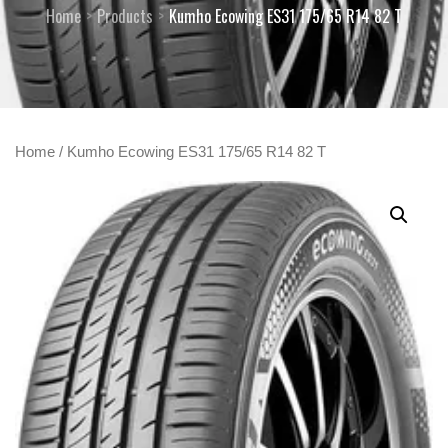
Home
Products
Kumho Ecowing ES31 175/65 R14 82 T
Home
/ Kumho Ecowing ES31 175/65 R14 82 T