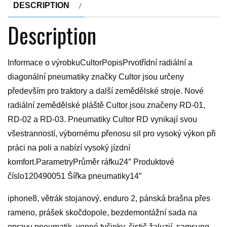
DESCRIPTION
Description
Informace o výrobkuCultorPopisPrvotřídní radiální a
diagonální pneumatiky značky Cultor jsou určeny
především pro traktory a další zemědělské stroje. Nové
radiální zemědělské pláště Cultor jsou značeny RD-01,
RD-02 a RD-03. Pneumatiky Cultor RD vynikají svou
všestranností, výbornému přenosu sil pro vysoký výkon při
práci na poli a nabízí vysoký jízdní
komfort.ParametryPrůměr ráfku24″ Produktové
číslo120490051 Šířka pneumatiky14″
iphone8, větrák stojanový, enduro 2, pánská brašna přes
rameno, prášek skočdopole, bezdemontážní sada na
opravu pneumatik, vonné tyčinky, čistič žaluzií, samsung