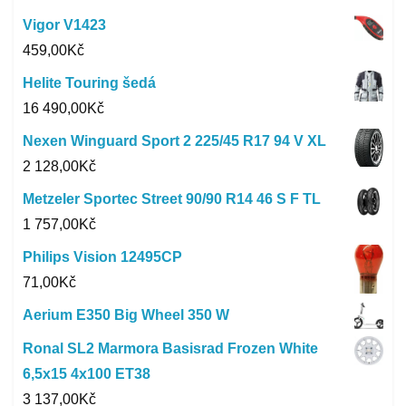
Vigor V1423
459,00
Kč
Helite Touring šedá
16 490,00
Kč
Nexen Winguard Sport 2 225/45 R17 94 V XL
2 128,00
Kč
Metzeler Sportec Street 90/90 R14 46 S F TL
1 757,00
Kč
Philips Vision 12495CP
71,00
Kč
Aerium E350 Big Wheel 350 W
Ronal SL2 Marmora Basisrad Frozen White
6,5x15 4x100 ET38
3 137,00
Kč