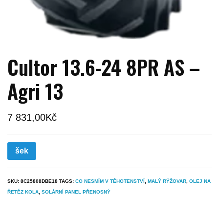
Cultor 13.6-24 8PR AS –
Agri 13
7 831,00
Kč
šek
SKU:
8C25808DBE18
TAGS:
CO NESMÍM V TĚHOTENSTVÍ
,
MALÝ RÝŽOVAR
,
OLEJ NA
ŘETĚZ KOLA
,
SOLÁRNÍ PANEL PŘENOSNÝ