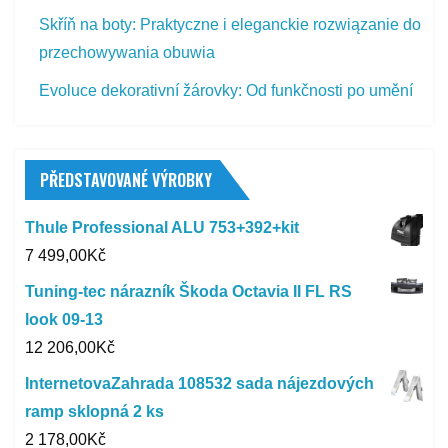
Skříň na boty: Praktyczne i eleganckie rozwiązanie do
przechowywania obuwia
Evoluce dekorativní žárovky: Od funkčnosti po umění
PŘEDSTAVOVANÉ VÝROBKY
Thule Professional ALU 753+392+kit
7 499,00
Kč
Tuning-tec nárazník Škoda Octavia II FL RS
look 09-13
12 206,00
Kč
InternetovaZahrada 108532 sada nájezdových
ramp sklopná 2 ks
2 178,00
Kč