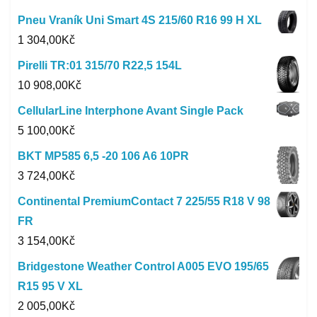
Pneu Vraník Uni Smart 4S 215/60 R16 99 H XL
1 304,00
Kč
Pirelli TR:01 315/70 R22,5 154L
10 908,00
Kč
CellularLine Interphone Avant Single Pack
5 100,00
Kč
BKT MP585 6,5 -20 106 A6 10PR
3 724,00
Kč
Continental PremiumContact 7 225/55 R18 V 98
FR
3 154,00
Kč
Bridgestone Weather Control A005 EVO 195/65
R15 95 V XL
2 005,00
Kč