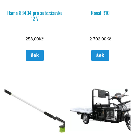
Hama 88434 pro autozásuvku
Ronal R10
12 V
253,00
Kč
2 702,00
Kč
šek
šek