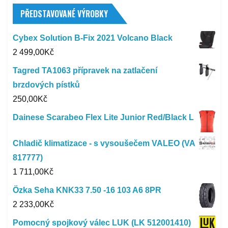
PŘEDSTAVOVANÉ VÝROBKY
Cybex Solution B-Fix 2021 Volcano Black
2 499,00
Kč
Tagred TA1063 přípravek na zatlačení
brzdových pístků
250,00
Kč
Dainese Scarabeo Flex Lite Junior Red/Black L
Chladič klimatizace - s vysoušečem VALEO (VA
817777)
1 711,00
Kč
Özka Seha KNK33 7.50 -16 103 A6 8PR
2 233,00
Kč
Pomocný spojkový válec LUK (LK 512001410)