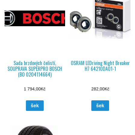
Sada brzdových čelistí,
OSRAM LEDriving Night Breaker
SOUPRAVA SUPERPRO BOSCH
H7 64210DA01-1
(BO 0204114664)
1 794,00
Kč
282,00
Kč
šek
šek