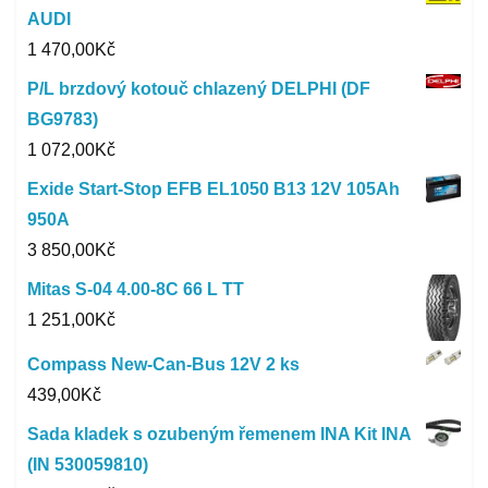
AUDI
1 470,00
Kč
P/L brzdový kotouč chlazený DELPHI (DF
BG9783)
1 072,00
Kč
Exide Start-Stop EFB EL1050 B13 12V 105Ah
950A
3 850,00
Kč
Mitas S-04 4.00-8C 66 L TT
1 251,00
Kč
Compass New-Can-Bus 12V 2 ks
439,00
Kč
Sada kladek s ozubeným řemenem INA Kit INA
(IN 530059810)