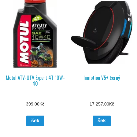
Motul ATV-UTV Expert 4T 10W-
Inmotion V5+ černý
40
399,00
Kč
17 257,00
Kč
šek
šek