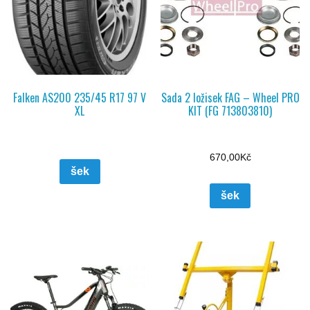
Falken AS200 235/45 R17 97 V
Sada 2 ložisek FAG – Wheel PRO
XL
KIT (FG 713803810)
670,00
Kč
šek
šek