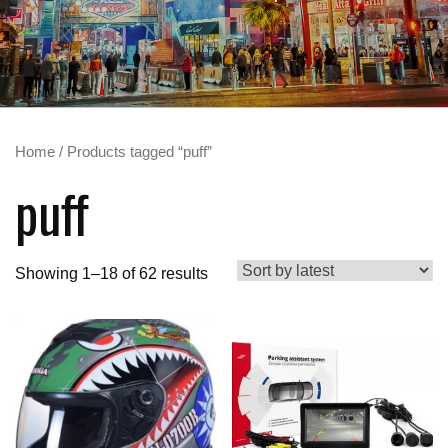
Home
/ Products tagged “puff”
puff
Showing 1–18 of 62 results