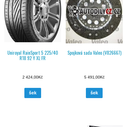
Uniroyal RainSport 5 225/40
Spojková sada Valeo (V826667)
R18 92 Y XL FR
2 424,00
Kč
5 491,00
Kč
šek
šek