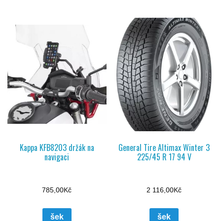
Kappa KFB8203 držák na
General Tire Altimax Winter 3
navigaci
225/45 R 17 94 V
785,00
Kč
2 116,00
Kč
šek
šek