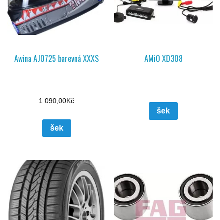
Awina AJ0725 barevná XXXS
AMiO XD308
1 090,00
Kč
šek
šek