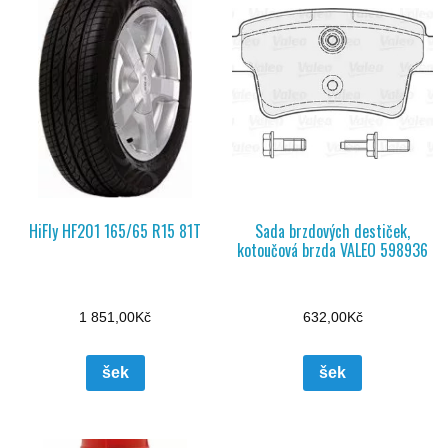
HiFly HF201 165/65 R15 81T
Sada brzdových destiček,
kotoučová brzda VALEO 598936
1 851,00
Kč
632,00
Kč
šek
šek