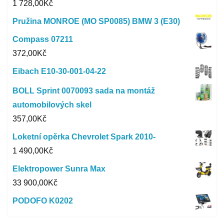
1 728,00
Kč
Pružina MONROE (MO SP0085) BMW 3 (E30)
Compass 07211
372,00
Kč
Eibach E10-30-001-04-22
BOLL Sprint 0070093 sada na montáž
automobilových skel
357,00
Kč
Loketní opěrka Chevrolet Spark 2010-
1 490,00
Kč
Elektropower Sunra Max
33 900,00
Kč
PODOFO K0202