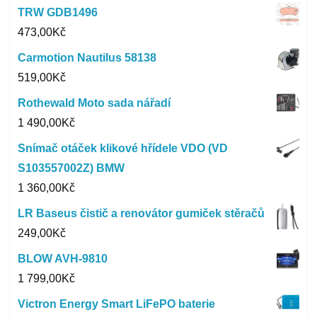
TRW GDB1496
473,00
Kč
Carmotion Nautilus 58138
519,00
Kč
Rothewald Moto sada nářadí
1 490,00
Kč
Snímač otáček klikové hřídele VDO (VD
S103557002Z) BMW
1 360,00
Kč
LR Baseus čistič a renovátor gumiček stěračů
249,00
Kč
BLOW AVH-9810
1 799,00
Kč
Victron Energy Smart LiFePO baterie