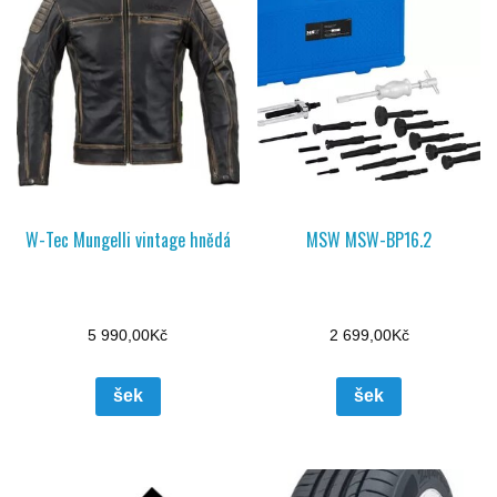
W-Tec Mungelli vintage hnědá
MSW MSW-BP16.2
5 990,00
Kč
2 699,00
Kč
šek
šek