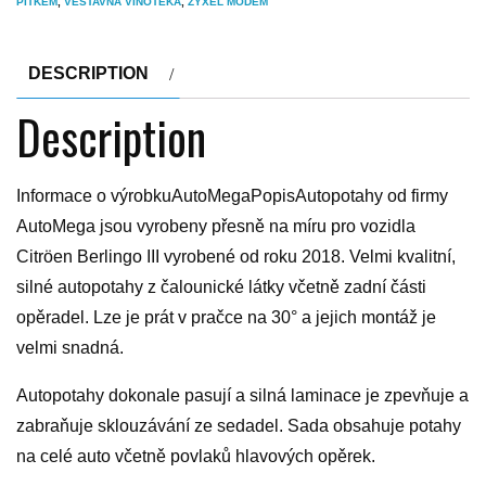
PÍTKEM
,
VESTAVNA VINOTEKA
,
ZYXEL MODEM
DESCRIPTION
Description
Informace o výrobkuAutoMegaPopisAutopotahy od firmy
AutoMega jsou vyrobeny přesně na míru pro vozidla
Citröen Berlingo III vyrobené od roku 2018. Velmi kvalitní,
silné autopotahy z čalounické látky včetně zadní části
opěradel. Lze je prát v pračce na 30° a jejich montáž je
velmi snadná.
Autopotahy dokonale pasují a silná laminace je zpevňuje a
zabraňuje sklouzávání ze sedadel. Sada obsahuje potahy
na celé auto včetně povlaků hlavových opěrek.