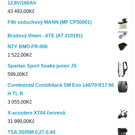
12,8V/160Ah
43 493,00
Kč
Filtr vzduchový MANN (MF CP50001)
Brzdový třmen - ATE (AT 210191)
NTY BMO-FR-006
1 522,00
Kč
Spartan Sport Snake junior JS
599,00
Kč
Continental ContiAttack SM Evo 140/70 R17 66
H TL R
3 055,00
Kč
X-scooters XT04 červená
31 990,00
Kč
TSA 3S05M 0,27-0,44