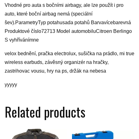
Vhodné pro auta s bočními airbagy, ale lze použít i pro
auto, které boční airbag nemá (speciální
šev).ParametryTyp potahusada potahů Barvavícebarevná
Produktové číslo72713 Model automobiluCitroen Berlingo
S vyhřívánímne
velox bednění, pračka electrolux, sušička na prádlo, mi true
wireless earbuds, závěsný organizér na hračky,
zastrihovac vousu, hry na ps, držák na nebesa
yyyyy
Related products