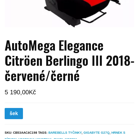
AutoMega Elegance
Citröen Berlingo III 2018-
červené/černé
5 190,00
Kč
šek
SKU:
CB53AAC4C198
TAGS:
BAREBELLS TYČINKY
,
GIGABYTE G27Q
,
HRNEK S