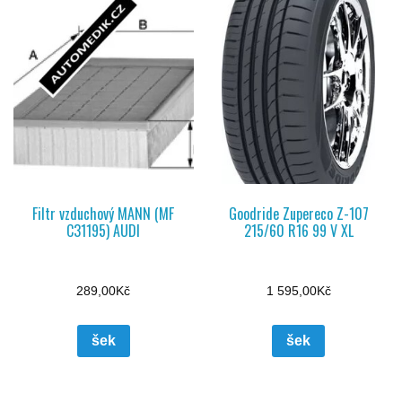
Filtr vzduchový MANN (MF
Goodride Zupereco Z-107
C31195) AUDI
215/60 R16 99 V XL
289,00
Kč
1 595,00
Kč
šek
šek