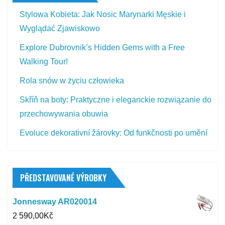
Stylowa Kobieta: Jak Nosic Marynarki Męskie i
Wyglądać Zjawiskowo
Explore Dubrovnik’s Hidden Gems with a Free
Walking Tour!
Rola snów w życiu człowieka
Skříň na boty: Praktyczne i eleganckie rozwiązanie do
przechowywania obuwia
Evoluce dekorativní žárovky: Od funkčnosti po umění
PŘEDSTAVOVANÉ VÝROBKY
Jonnesway AR020014
2 590,00
Kč