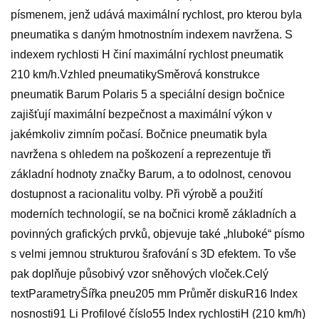
písmenem, jenž udává maximální rychlost, pro kterou byla
pneumatika s daným hmotnostním indexem navržena. S
indexem rychlosti H činí maximální rychlost pneumatik
210 km/h.Vzhled pneumatikySměrová konstrukce
pneumatik Barum Polaris 5 a speciální design bočnice
zajišťují maximální bezpečnost a maximální výkon v
jakémkoliv zimním počasí. Bočnice pneumatik byla
navržena s ohledem na poškození a reprezentuje tři
základní hodnoty značky Barum, a to odolnost, cenovou
dostupnost a racionalitu volby. Při výrobě a použití
moderních technologií, se na bočnici kromě základních a
povinných grafických prvků, objevuje také „hluboké“ písmo
s velmi jemnou strukturou šrafování s 3D efektem. To vše
pak doplňuje působivý vzor sněhových vloček.Celý
textParametryŠířka pneu205 mm Průměr diskuR16 Index
nosnosti91 Li Profilové číslo55 Index rychlostiH (210 km/h)