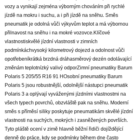
vozy a vynikají zejména výborným chováním při rychlé
jízdě na mokru i suchu, a i při jízdě na sněhu. Směs
pneumatik je odolná vůči výkyvům teplot a má výbornou
přilnavost na sněhu i na mokré vozovce.Klíčové
vlastnostiskvělé jízdní vlastnosti v zimních
podmínkáchvysoký kilometrový dojezd a odolnost vůči
opotřebeníkrátká brzdná dráhasměrový dezén odolávající
změnám teplotnízký valivý odporZimní pneumatiky Barum
Polaris 5 205/55 R16 91 HOsobní pneumatiky Barum
Polaris 5 jsou robustnější, odolnější nástupci pneumatik
Polaris 3 a oplývají vyváženými jízdními vlastnostmi na
všech typech povrchů, obzvláště pak na sněhu. Moderní
směs s příměsí siliky poskytuje pneumatikám skvělé jízdní
vlastnosti na suchých, mokrých i zasněžených površích.
Tyto pláště ocení v zimě hlavně běžní řidiči dojíždějící
denně do práce, kdy se podmínky během dne často