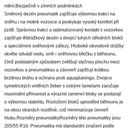
mění.Bezpečně v zimních podmínkách
Směrový dezén pneumatik zajišťuje výbornou trakci na
sněhu i na mokré vozovce a poskytuje vysoký komfort při
jízdě. Správnou trakci a optimalizovaný kontakt s vozovkou
zajišťuje třídrážkový dezén s dvojicí tuhých středních bloků
a speciálními sněhovými zářezy. Hluboké obvodové drážky
skvěle odvádí vodu, sníh i sněhovou břečku z běhounu,
čímž podstatným způsobem zvětšují styčnou plochu mezi
vozovkou a pneumatikou a zároveň zajišťují krátkou
brzdnou dráhu a ochranu proti aquaplaningu. Dvojice
symetrických vnitřních žeber s ostrými lamelami zaručuje
maximální přilnavost a výrazné ramenní bloky se postarají
o výbornou stabilitu. Rozložení bloků uprostřed běhounu je
na obou stranách rozdílné, což minimalizuje úroveň
hluku.Rozměry pneumatikyRozměry této pneumatiky jsou
205/55 R16. Pneumatika má standardní značení podle