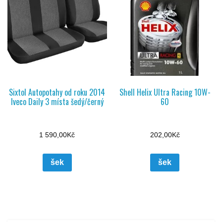
Sixtol Autopotahy od roku 2014
Shell Helix Ultra Racing 10W-
Iveco Daily 3 místa šedý/černý
60
1 590,00
Kč
202,00
Kč
šek
šek