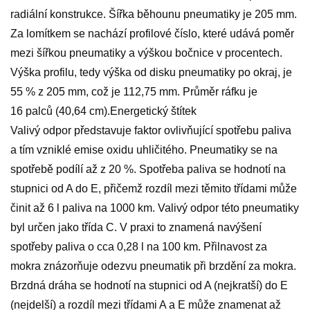
radiální konstrukce. Šířka běhounu pneumatiky je 205 mm.
Za lomítkem se nachází profilové číslo, které udává poměr
mezi šířkou pneumatiky a výškou bočnice v procentech.
Výška profilu, tedy výška od disku pneumatiky po okraj, je
55 % z 205 mm, což je 112,75 mm. Průměr ráfku je
16 palců (40,64 cm).Energetický štítek
Valivý odpor představuje faktor ovlivňující spotřebu paliva
a tím vzniklé emise oxidu uhličitého. Pneumatiky se na
spotřebě podílí až z 20 %. Spotřeba paliva se hodnotí na
stupnici od A do E, přičemž rozdíl mezi těmito třídami může
činit až 6 l paliva na 1000 km. Valivý odpor této pneumatiky
byl určen jako třída C. V praxi to znamená navýšení
spotřeby paliva o cca 0,28 l na 100 km. Přilnavost za
mokra znázorňuje odezvu pneumatik při brzdění za mokra.
Brzdná dráha se hodnotí na stupnici od A (nejkratší) do E
(nejdelší) a rozdíl mezi třídami A a E může znamenat až