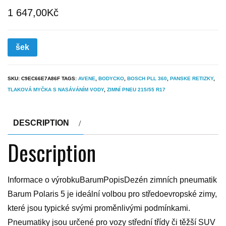
1 647,00
Kč
šek
SKU:
C9EC66E7A86F
TAGS:
AVENE
,
BODYCKO
,
BOSCH PLL 360
,
PANSKE RETIZKY
,
TLAKOVÁ MYČKA S NASÁVÁNÍM VODY
,
ZIMNÍ PNEU 215/55 R17
DESCRIPTION
Description
Informace o výrobkuBarumPopisDezén zimních pneumatik
Barum Polaris 5 je ideální volbou pro středoevropské zimy,
které jsou typické svými proměnlivými podmínkami.
Pneumatiky jsou určené pro vozy střední třídy či těžší SUV