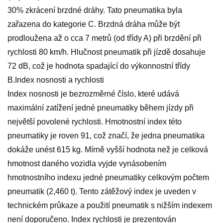
30% zkrácení brzdné dráhy. Tato pneumatika byla
zařazena do kategorie C. Brzdná dráha může být
prodloužena až o cca 7 metrů (od třídy A) při brzdění při
rychlosti 80 km/h. Hlučnost pneumatik při jízdě dosahuje
72 dB, což je hodnota spadající do výkonnostní třídy
B.Index nosnosti a rychlosti
Index nosnosti je bezrozměrné číslo, které udává
maximální zatížení jedné pneumatiky během jízdy při
největší povolené rychlosti. Hmotnostní index této
pneumatiky je roven 91, což značí, že jedna pneumatika
dokáže unést 615 kg. Mírně vyšší hodnota než je celková
hmotnost daného vozidla vyjde vynásobením
hmotnostního indexu jedné pneumatiky celkovým počtem
pneumatik (2,460 t). Tento zátěžový index je uveden v
technickém průkaze a použití pneumatik s nižším indexem
není doporučeno. Index rychlosti je prezentován