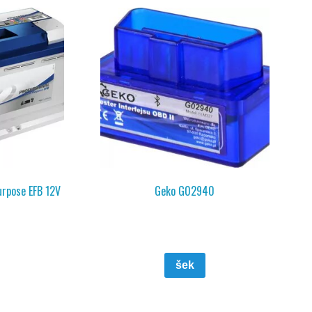
urpose EFB 12V
Geko G02940
šek