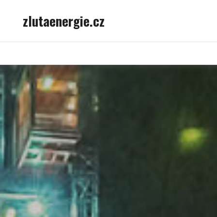
Skip
zlutaenergie.cz
to
content