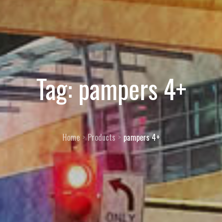
Tag:
pampers 4+
Home
Products
pampers 4+