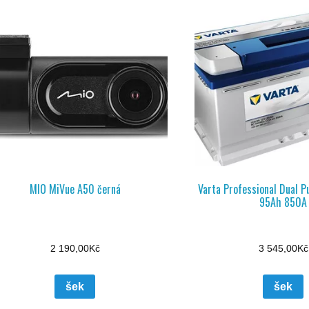
MIO MiVue A50 černá
Varta Professional Dual P
95Ah 850A
2 190,00
Kč
3 545,00
Kč
šek
šek