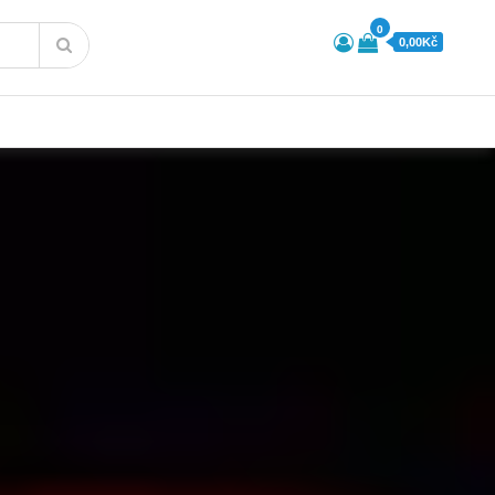
0
0,00Kč