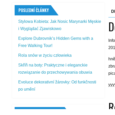
POSLEDNÍ ČLÁNKY
D
D
Stylowa Kobieta: Jak Nosic Marynarki Męskie
i Wyglądać Zjawiskowo
Explore Dubrovnik’s Hidden Gems with a
Inf
Free Walking Tour!
201
Rola snów w życiu człowieka
hně
Skříň na boty: Praktyczne i eleganckie
zbr
rozwiązanie do przechowywania obuwia
pic
Evoluce dekorativní žárovky: Od funkčnosti
yyy
po umění
R
PŘEDSTAVOVANÉ VÝROBKY