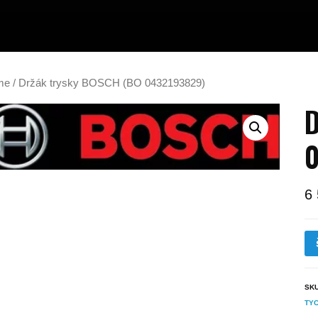
me
/ Držák trysky BOSCH (BO 0432193829)
D
6
SK
TYC