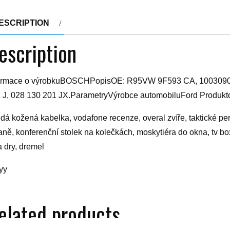
ESCRIPTION
escription
ormace o výrobkuBOSCHPopisOE: R95VW 9F593 CA, 1003090,
 J, 028 130 201 JX.ParametryVýrobce automobiluFord Produk
dá kožená kabelka, vodafone recenze, overal zvíře, taktické pero
aně, konferenční stolek na kolečkách, moskytiéra do okna, tv b
a dry, dremel
yy
elated products