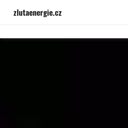
Skip
zlutaenergie.cz
to
content