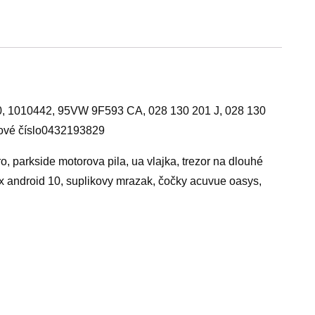
 1010442, 95VW 9F593 CA, 028 130 201 J, 028 130
tové číslo0432193829
, parkside motorova pila, ua vlajka, trezor na dlouhé
ox android 10, suplikovy mrazak, čočky acuvue oasys,