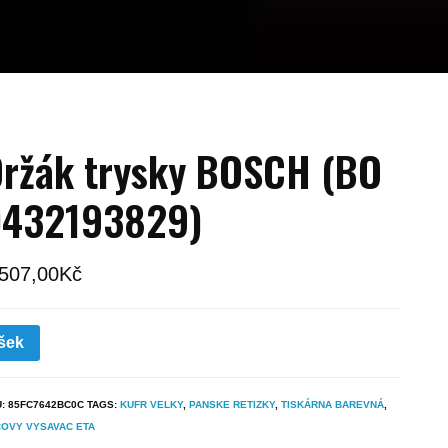
ržák trysky BOSCH (BO
0432193829)
 507,00
Kč
šek
U:
85FC7642BC0C
TAGS:
KUFR VELKY
,
PANSKE RETIZKY
,
TISKÁRNA BAREVNÁ
,
OVY VYSAVAC ETA