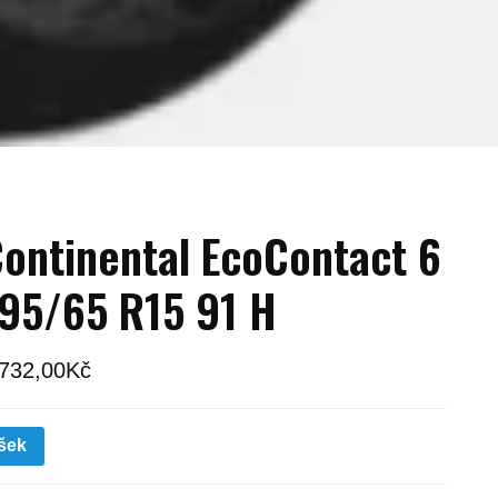
ontinental EcoContact 6
95/65 R15 91 H
 732,00
Kč
šek