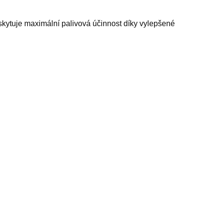
kytuje maximální palivová účinnost díky vylepšené
0. Continental Eco Contact 6 disponuje optimalizovanými
5 mm Průměr diskuR15 Index rychlostiH (210 km/h)
etry
 řemínek 22mm, rotoped skládací, lancôme la vie est belle
gt, monitory hp, vysavač s parním mopem, prstové barvy,
a autolaky, výcvikové obojky pro psy, bojler
nská kabelka