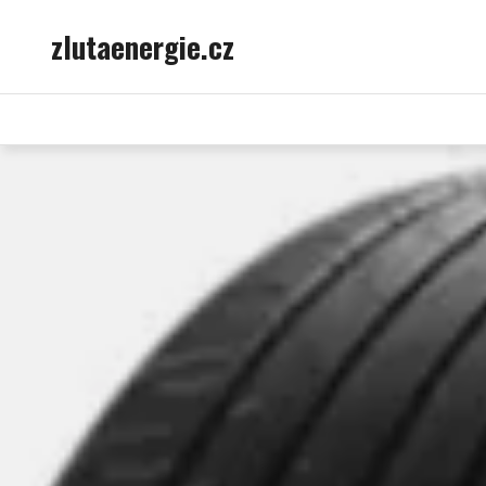
Skip
zlutaenergie.cz
to
content