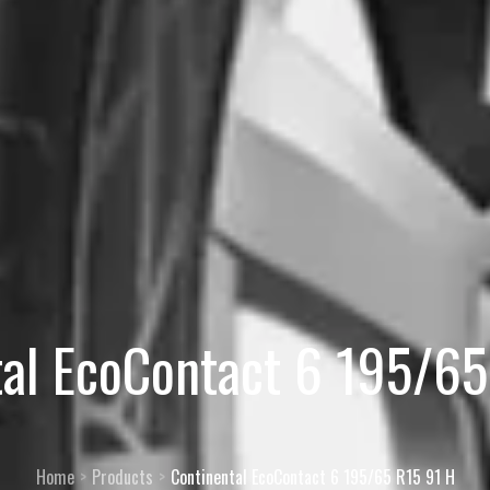
tal EcoContact 6 195/65
Home
Products
Continental EcoContact 6 195/65 R15 91 H