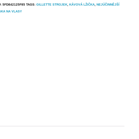
U:
5FD842125F85
TAGS:
GILLETTE STROJEK
,
KÁVOVÁ LŽIČKA
,
NEJÚČINNĚJŠÍ
SKA NA VLASY