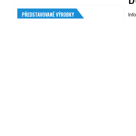
PŘEDSTAVOVANÉ VÝROBKY
Inf
geo
Sheron 6000101
Vyš
139,00
Kč
záb
Filtr vzduchový FILTRON (FI AP174)
Pro
183,00
Kč
ext
Zapalovací svíčka super plus BOSCH-
100
balení 4ks (BO 0242229883)
ztr
178,00
Kč
kom
Revit Sand 3 stříbrná/antracitová L
5 249,00
Kč
yyy
Spojková sada LUK 624 3109 09
3 417,00
Kč
R
Menabo Merak type S