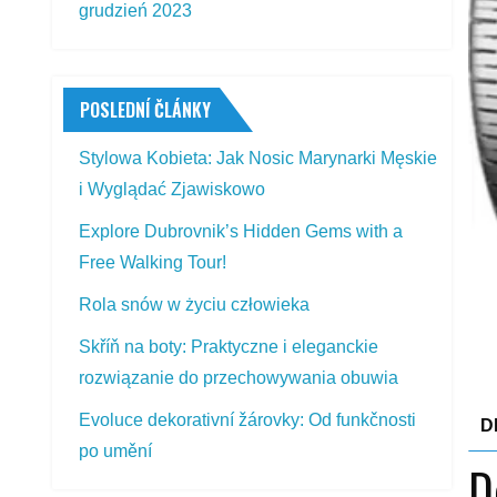
grudzień 2023
POSLEDNÍ ČLÁNKY
Stylowa Kobieta: Jak Nosic Marynarki Męskie
i Wyglądać Zjawiskowo
Explore Dubrovnik’s Hidden Gems with a
Free Walking Tour!
Rola snów w życiu człowieka
Skříň na boty: Praktyczne i eleganckie
rozwiązanie do przechowywania obuwia
Evoluce dekorativní žárovky: Od funkčnosti
D
po umění
D