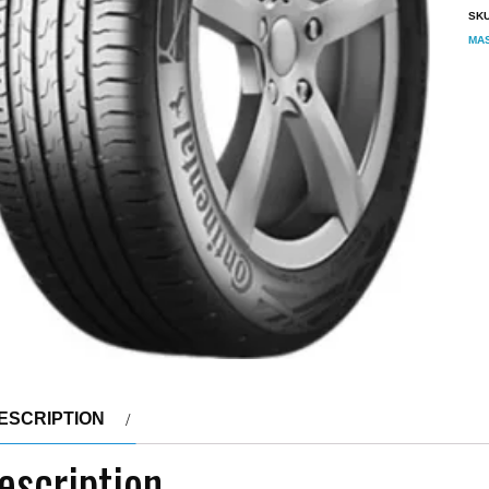
SK
MA
ESCRIPTION
escription