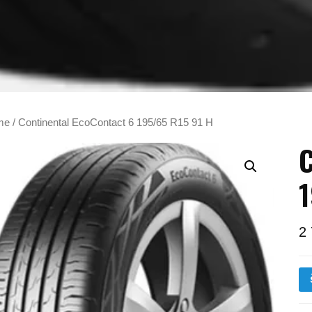
me
/ Continental EcoContact 6 195/65 R15 91 H
C
1
2