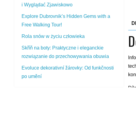
i Wyglądać Zjawiskowo
Explore Dubrovnik’s Hidden Gems with a
D
Free Walking Tour!
D
Rola snów w życiu człowieka
Skříň na boty: Praktyczne i eleganckie
rozwiązanie do przechowywania obuwia
Inf
tec
Evoluce dekorativní žárovky: Od funkčnosti
kon
po umění
Dík
čin
PŘEDSTAVOVANÉ VÝROBKY
Ind
Dezent TZ graphite 8x19 5x112 ET44
log
5 022,00
Kč
tis