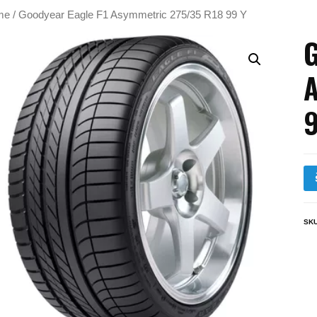
me
/ Goodyear Eagle F1 Asymmetric 275/35 R18 99 Y
G
A
9
SK