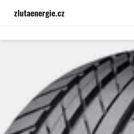
Skip
zlutaenergie.cz
to
content