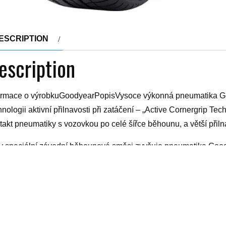
ESCRIPTION
escription
ormace o výrobkuGoodyearPopisVysoce výkonná pneumatika Go
hnologii aktivní přilnavosti při zatáčení – „Active Cornergrip 
takt pneumatiky s vozovkou po celé šířce běhounu, a větší přilna
y speciální závodní běhounové směsi zvyšuje pneumatika Goody
í ve všech směrech ideální vysoce výkonnou pneumatiku. …Ce
ex rychlostiY (300 km/h) Profilové číslo35 Index nosnosti99 Li
itech g703, kanady vz 95, králičí pletivo, herpesin mast, akvarelo
kne fotky, beba comfort 2