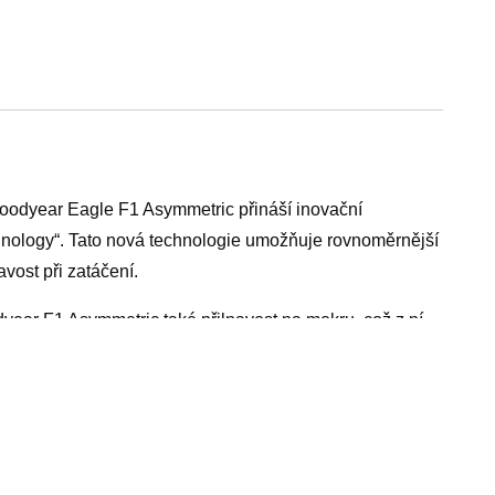
odyear Eagle F1 Asymmetric přináší inovační
Technology“. Tato nová technologie umožňuje rovnoměrnější
vost při zatáčení.
ear F1 Asymmetric také přilnavost na mokru, což z ní
lý textParametryŠířka pneu275 mm Průměr diskuR18
 Valivý odporE Všechny parametry
vé fixy, střešní nosiče, czech virus super greens, fotak co