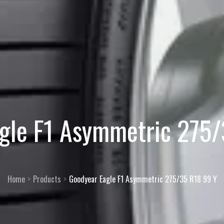
gle F1 Asymmetric 275
Home
Products
Goodyear Eagle F1 Asymmetric 275/35 R18 99 Y