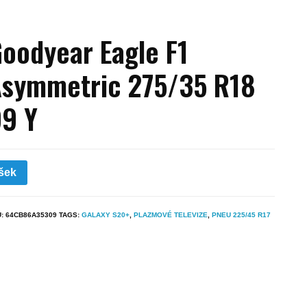
oodyear Eagle F1
symmetric 275/35 R18
9 Y
šek
U:
64CB86A35309
TAGS:
GALAXY S20+
,
PLAZMOVÉ TELEVIZE
,
PNEU 225/45 R17