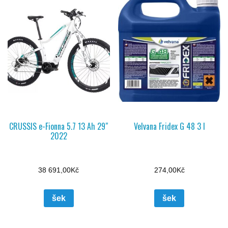
CRUSSIS e-Fionna 5.7 13 Ah 29″
Velvana Fridex G 48 3 l
2022
38 691,00
Kč
274,00
Kč
šek
šek