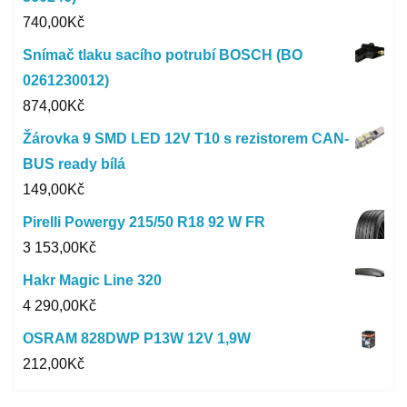
740,00
Kč
Snímač tlaku sacího potrubí BOSCH (BO
0261230012)
874,00
Kč
Žárovka 9 SMD LED 12V T10 s rezistorem CAN-
BUS ready bílá
149,00
Kč
Pirelli Powergy 215/50 R18 92 W FR
3 153,00
Kč
Hakr Magic Line 320
4 290,00
Kč
OSRAM 828DWP P13W 12V 1,9W
212,00
Kč