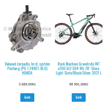
Vakuové čerpadlo, brzd. systém
Rock Machine Gravelride INT
Pierburg (PG 7.24807.36.0)
e700 Di2 504 Wh 28″ Gloss
HONDA
Light Slate/Black/Silver 2021 L
3 689,00
Kč
98 991,00
Kč
šek
šek