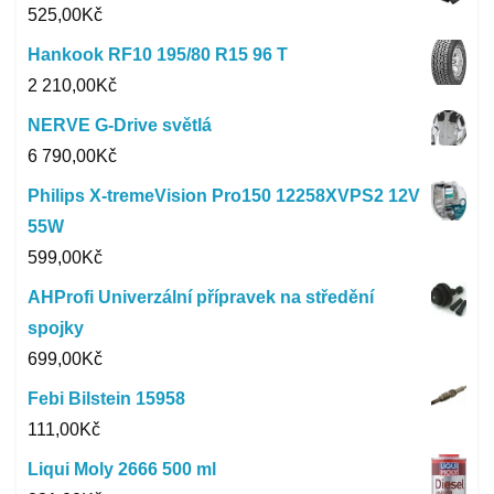
525,00
Kč
Hankook RF10 195/80 R15 96 T
2 210,00
Kč
NERVE G-Drive světlá
6 790,00
Kč
Philips X-tremeVision Pro150 12258XVPS2 12V
55W
599,00
Kč
AHProfi Univerzální přípravek na středění
spojky
699,00
Kč
Febi Bilstein 15958
111,00
Kč
Liqui Moly 2666 500 ml