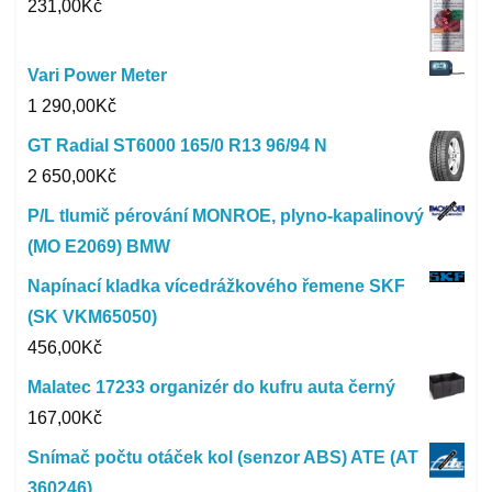
231,00
Kč
Vari Power Meter
1 290,00
Kč
GT Radial ST6000 165/0 R13 96/94 N
2 650,00
Kč
P/L tlumič pérování MONROE, plyno-kapalinový
(MO E2069) BMW
Napínací kladka vícedrážkového řemene SKF
(SK VKM65050)
456,00
Kč
Malatec 17233 organizér do kufru auta černý
167,00
Kč
Snímač počtu otáček kol (senzor ABS) ATE (AT
360246)