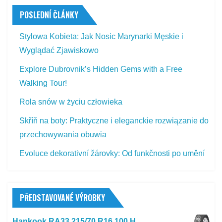
POSLEDNÍ ČLÁNKY
Stylowa Kobieta: Jak Nosic Marynarki Męskie i
Wyglądać Zjawiskowo
Explore Dubrovnik’s Hidden Gems with a Free
Walking Tour!
Rola snów w życiu człowieka
Skříň na boty: Praktyczne i eleganckie rozwiązanie do
przechowywania obuwia
Evoluce dekorativní žárovky: Od funkčnosti po umění
PŘEDSTAVOVANÉ VÝROBKY
Hankook RA33 215/70 R16 100 H