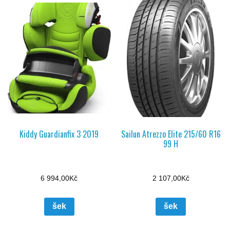
Kiddy Guardianfix 3 2019
Sailun Atrezzo Elite 215/60 R16
99 H
6 994,00
Kč
2 107,00
Kč
šek
šek