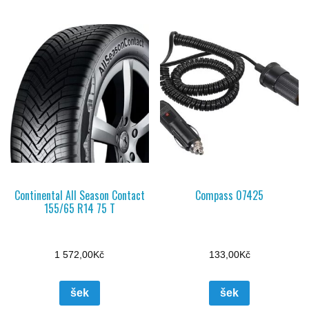
Continental All Season Contact
Compass 07425
155/65 R14 75 T
1 572,00
Kč
133,00
Kč
šek
šek