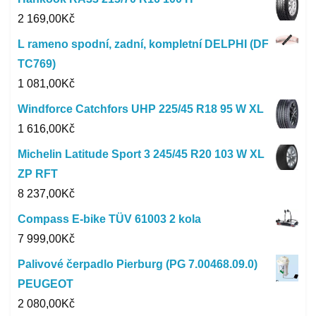
2 169,00
Kč
L rameno spodní, zadní, kompletní DELPHI (DF
TC769)
1 081,00
Kč
Windforce Catchfors UHP 225/45 R18 95 W XL
1 616,00
Kč
Michelin Latitude Sport 3 245/45 R20 103 W XL
ZP RFT
8 237,00
Kč
Compass E-bike TÜV 61003 2 kola
7 999,00
Kč
Palivové čerpadlo Pierburg (PG 7.00468.09.0)
PEUGEOT
2 080,00
Kč