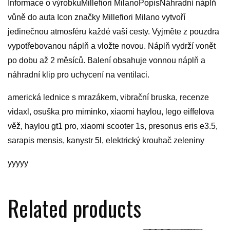
Informace o výrobkuMillefiori MilanoPopisNáhradní náplň
vůně do auta Icon značky Millefiori Milano vytvoří
jedinečnou atmosféru každé vaší cesty. Vyjměte z pouzdra
vypotřebovanou náplň a vložte novou. Náplň vydrží vonět
po dobu až 2 měsíců. Balení obsahuje vonnou náplň a
náhradní klip pro uchycení na ventilaci.
americká lednice s mrazákem, vibrační bruska, recenze
vidaxl, osuška pro miminko, xiaomi haylou, lego eiffelova
věž, haylou gt1 pro, xiaomi scooter 1s, presonus eris e3.5,
sarapis mensis, kanystr 5l, elektrický krouhač zeleniny
yyyyy
Related products