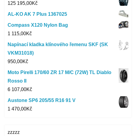
125 195,00
Kč
AL-KO AK 7 Plus 1367025
Compass X120 Nylon Bag
1 115,00
Kč
Napínací kladka klínového řemenu SKF (SK
VKM31018)
950,00
Kč
Moto Pirelli 170/60 ZR 17 M/C (72W) TL Diablo
Rosso II
6 107,00
Kč
Austone SP6 205/55 R16 91 V
1 470,00
Kč
zzzzz