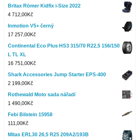
Britax Römer Kidfix i-Size 2022
4 712,00
Kč
Inmotion V5+ černý
17 257,00
Kč
Continental Eco Plus HS3 315/70 R22,5 156/150
L TL XL
16 751,00
Kč
Shark Accessories Jump Starter EPS-400
2 199,00
Kč
Rothewald Moto sada nářadí
1 490,00
Kč
Febi Bilstein 15958
111,00
Kč
Mitas ERL30 26,5 R25 209A2/193B