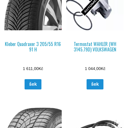
Kleber Quadraxer 3 205/55 R16
Termostat WAHLER (WH
91 H
3145.79D) VOLKSWAGEN
1 611,00
Kč
1 044,00
Kč
šek
šek