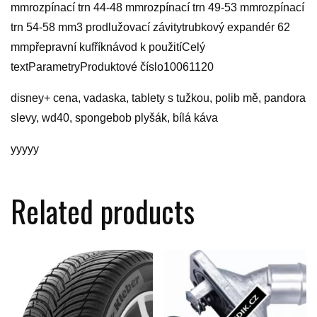
mmrozpínací trn 44-48 mmrozpínací trn 49-53 mmrozpínací
trn 54-58 mm3 prodlužovací závitytrubkový expandér 62
mmpřepravní kufříknávod k použitíCelý
textParametryProduktové číslo10061120
disney+ cena, vadaska, tablety s tužkou, polib mě, pandora
slevy, wd40, spongebob plyšák, bílá káva
yyyyy
Related products