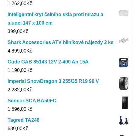
1 262,00
Kč
Inteligentní kryt čelního skla proti mrazu a
slunci 147 x 100 cm
399,00
Kč
Shark Accessories ATV hliníkové nájezdy 2 ks
4 899,00
Kč
Güde GAB 85143 12V 2-400 Ah 15A
1 190,00
Kč
Imperial SnowDragon 3 255/35 R19 96 V
2 282,00
Kč
Sencor SCA BA50FC
1 596,00
Kč
Tagred TA248
639,00
Kč