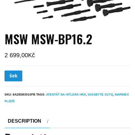
MSW MSW-BP16.2
2 699,00
Kč
šek
SKU:
8A28D83910FB
TAGS:
ATENTÁT NA HITLERA HRA
,
GIGABYTE G27Q
,
MARIMEX
PLZEŇ
DESCRIPTION