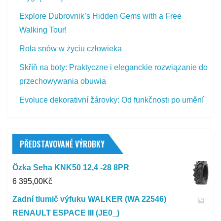
Explore Dubrovnik’s Hidden Gems with a Free
Walking Tour!
Rola snów w życiu człowieka
Skříň na boty: Praktyczne i eleganckie rozwiązanie do
przechowywania obuwia
Evoluce dekorativní žárovky: Od funkčnosti po umění
PŘEDSTAVOVANÉ VÝROBKY
Özka Seha KNK50 12,4 -28 8PR
6 395,00
Kč
Zadní tlumič výfuku WALKER (WA 22546)
RENAULT ESPACE III (JE0_)