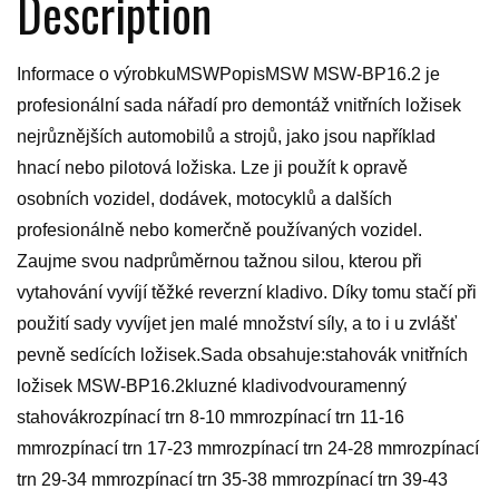
Description
Informace o výrobkuMSWPopisMSW MSW-BP16.2 je
profesionální sada nářadí pro demontáž vnitřních ložisek
nejrůznějších automobilů a strojů, jako jsou například
hnací nebo pilotová ložiska. Lze ji použít k opravě
osobních vozidel, dodávek, motocyklů a dalších
profesionálně nebo komerčně používaných vozidel.
Zaujme svou nadprůměrnou tažnou silou, kterou při
vytahování vyvíjí těžké reverzní kladivo. Díky tomu stačí při
použití sady vyvíjet jen malé množství síly, a to i u zvlášť
pevně sedících ložisek.Sada obsahuje:stahovák vnitřních
ložisek MSW-BP16.2kluzné kladivodvouramenný
stahovákrozpínací trn 8-10 mmrozpínací trn 11-16
mmrozpínací trn 17-23 mmrozpínací trn 24-28 mmrozpínací
trn 29-34 mmrozpínací trn 35-38 mmrozpínací trn 39-43