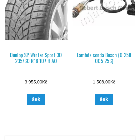
Dunlop SP Winter Sport 3D
Lambda sonda Bosch (0 258
235/60 R18 107 H AO
005 256)
3 955,00
Kč
1 508,00
Kč
šek
šek