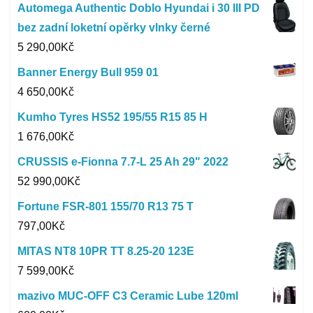
Automega Authentic Doblo Hyundai i 30 III PD
bez zadní loketní opěrky vlnky černé
5 290,00
Kč
Banner Energy Bull 959 01
4 650,00
Kč
Kumho Tyres HS52 195/55 R15 85 H
1 676,00
Kč
CRUSSIS e-Fionna 7.7-L 25 Ah 29" 2022
52 990,00
Kč
Fortune FSR-801 155/70 R13 75 T
797,00
Kč
MITAS NT8 10PR TT 8.25-20 123E
7 599,00
Kč
mazivo MUC-OFF C3 Ceramic Lube 120ml