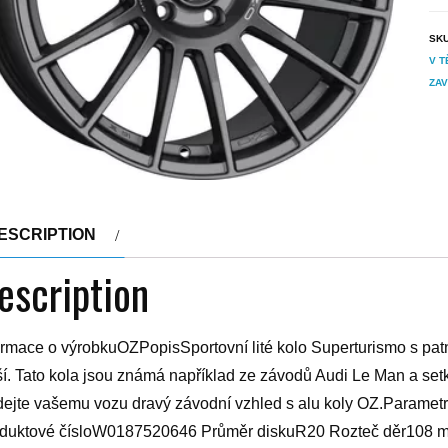
SK
V T
ZAV
ESCRIPTION
escription
ormace o výrobkuOZPopisSportovní lité kolo Superturismo s pat
ší. Tato kola jsou známá například ze závodů Audi Le Man a se
ejte vašemu vozu dravý závodní vzhled s alu koly OZ.Parametr
duktové čísloW0187520646 Průměr diskuR20 Rozteč děr108 m