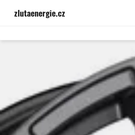
Skip
zlutaenergie.cz
to
content