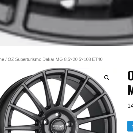
me
/ OZ Superturismo Dakar MG 8,5×20 5×108 ET40
O
M
1