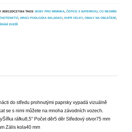
U:
8D012DC27364
TAGS:
BOBY PRO MIMINKA
,
ČEPICE S BATERKOU
,
CO NESMÍM
ĚHOTENSTVÍ
,
HRACI PODLOZKA SKLADACI
,
KUFR VELKY
,
OBALY NA OBLEČENÍ
,
ÍRÁNÍ DVEŘÍ
nácti do středu prohnutými paprsky vypadá vizuálně
tkat se s nimi můžete na mnoha závodních vozech.
yŠířka ráfku8,5″ Počet děr5 děr Středový otvor75 mm
m Zális kola40 mm