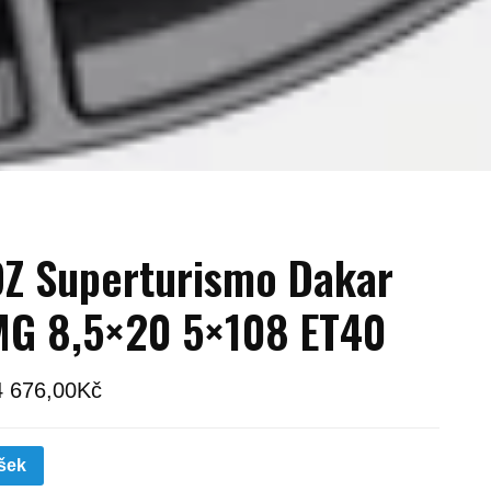
Z Superturismo Dakar
G 8,5×20 5×108 ET40
4 676,00
Kč
šek