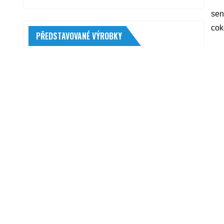
sen
cok
PŘEDSTAVOVANÉ VÝROBKY
yyy
OSRAM Cool Blue Intense Next Gen
64176CBN H15 12V 15/55W
R
555,00
Kč
Pneumaticka pruzina, kapota motoru
FEBI (FB 37480)
530,00
Kč
Britax Römer Baby-Safe 3 i-Size 2022
Frost Grey
5 490,00
Kč
Petec 73150 bitumenová hmota na
spodek automobilů 500 ml