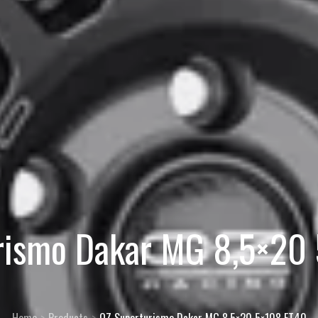
rismo Dakar MG 8,5×20
Home
Products
OZ Superturismo Dakar MG 8,5×20 5×108 ET40