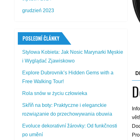
grudzień 2023
POSLEDNÍ ČLÁNKY
Stylowa Kobieta: Jak Nosic Marynarki Męskie
i Wyglądać Zjawiskowo
Explore Dubrovnik’s Hidden Gems with a
D
Free Walking Tour!
D
Rola snów w życiu człowieka
Skříň na boty: Praktyczne i eleganckie
Inf
rozwiązanie do przechowywania obuwia
vět
Evoluce dekorativní žárovky: Od funkčnosti
Dod
po umění
Pro