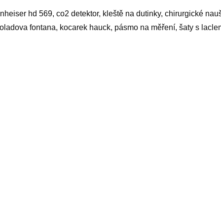
nheiser hd 569, co2 detektor, kleště na dutinky, chirurgické naušn
oladova fontana, kocarek hauck, pásmo na měření, šaty s lacle
yy
elated products