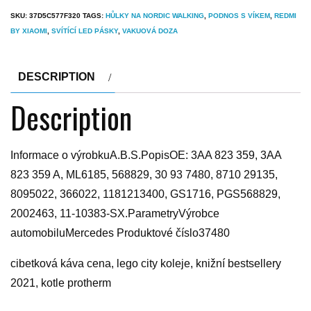
SKU:
37D5C577F320
TAGS:
HŮLKY NA NORDIC WALKING
,
PODNOS S VÍKEM
,
REDMI
BY XIAOMI
,
SVÍTÍCÍ LED PÁSKY
,
VAKUOVÁ DOZA
DESCRIPTION
Description
Informace o výrobkuA.B.S.PopisOE: 3AA 823 359, 3AA
823 359 A, ML6185, 568829, 30 93 7480, 8710 29135,
8095022, 366022, 1181213400, GS1716, PGS568829,
2002463, 11-10383-SX.ParametryVýrobce
automobiluMercedes Produktové číslo37480
cibetková káva cena, lego city koleje, knižní bestsellery
2021, kotle protherm