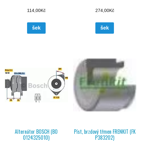
114,00
Kč
274,00
Kč
šek
šek
Alternátor BOSCH (BO
Píst, brzdový třmen FRENKIT (FK
0124325010)
P383202)