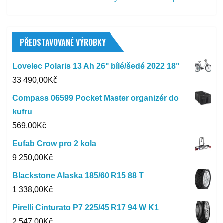
PŘEDSTAVOVANÉ VÝROBKY
Lovelec Polaris 13 Ah 26" bílé/šedé 2022 18"
33 490,00
Kč
Compass 06599 Pocket Master organizér do
kufru
569,00
Kč
Eufab Crow pro 2 kola
9 250,00
Kč
Blackstone Alaska 185/60 R15 88 T
1 338,00
Kč
Pirelli Cinturato P7 225/45 R17 94 W K1
2 547,00
Kč