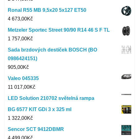
Ronal R55 MB 9,5x20 5x127 ET50
4 673,00
Kč
Metzeler Sportec Street 90/90 R14 46 S F TL
1 757,00
Kč
Sada brzdových destiček BOSCH (BO
0986424151)
905,00
Kč
Valeo 045335
11 017,00
Kč
LED Solution 210702 světelná rampa
BG 6577 KIT GDi 3 x 325 ml
1 322,00
Kč
Sencor SCT 9412DBMR
4 499,00
Kč