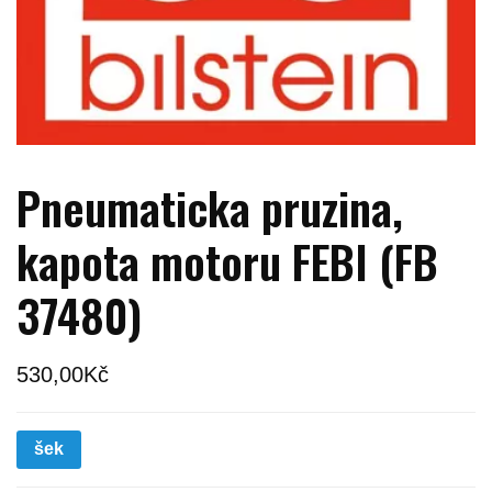
Pneumaticka pruzina,
kapota motoru FEBI (FB
37480)
530,00
Kč
šek