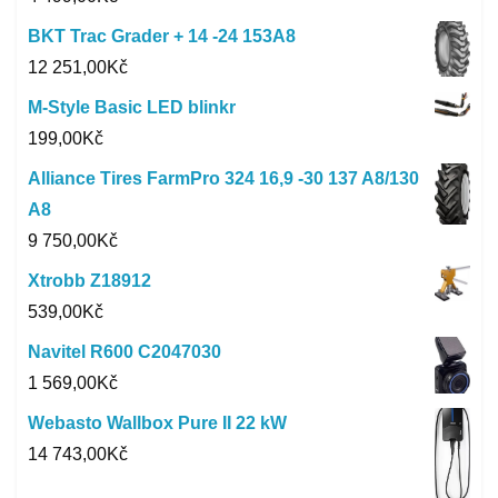
BKT Trac Grader + 14 -24 153A8
12 251,00
Kč
M-Style Basic LED blinkr
199,00
Kč
Alliance Tires FarmPro 324 16,9 -30 137 A8/130
A8
9 750,00
Kč
Xtrobb Z18912
539,00
Kč
Navitel R600 C2047030
1 569,00
Kč
Webasto Wallbox Pure II 22 kW
14 743,00
Kč