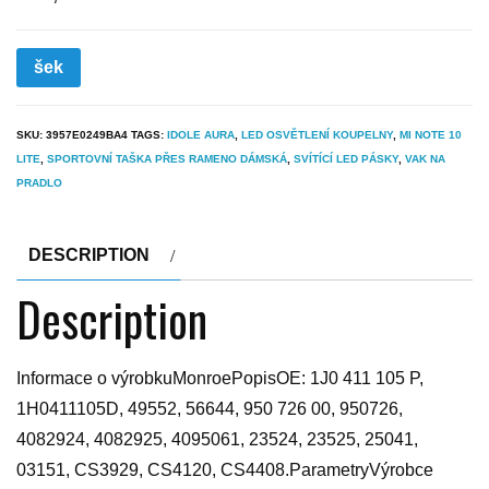
šek
SKU:
3957E0249BA4
TAGS:
IDOLE AURA
,
LED OSVĚTLENÍ KOUPELNY
,
MI NOTE 10
LITE
,
SPORTOVNÍ TAŠKA PŘES RAMENO DÁMSKÁ
,
SVÍTÍCÍ LED PÁSKY
,
VAK NA
PRADLO
DESCRIPTION
Description
Informace o výrobkuMonroePopisOE: 1J0 411 105 P,
1H0411105D, 49552, 56644, 950 726 00, 950726,
4082924, 4082925, 4095061, 23524, 23525, 25041,
03151, CS3929, CS4120, CS4408.ParametryVýrobce