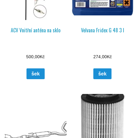
ACV Vnitřní anténa na sklo
Velvana Fridex G 48 3 l
500,00
Kč
274,00
Kč
šek
šek