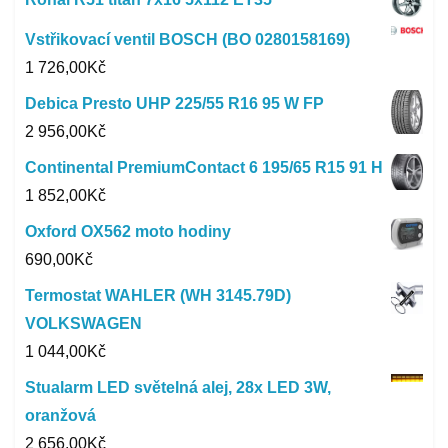
Vstřikovací ventil BOSCH (BO 0280158169)
1 726,00
Kč
Debica Presto UHP 225/55 R16 95 W FP
2 956,00
Kč
Continental PremiumContact 6 195/65 R15 91 H
1 852,00
Kč
Oxford OX562 moto hodiny
690,00
Kč
Termostat WAHLER (WH 3145.79D)
VOLKSWAGEN
1 044,00
Kč
Stualarm LED světelná alej, 28x LED 3W,
oranžová
2 656,00
Kč