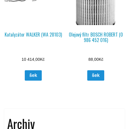
Katalyzátor WALKER (WA 28103)
Olejový filtr BOSCH ROBERT (0
986 452 016)
10 414,00
Kč
88,00
Kč
šek
šek
Archiv