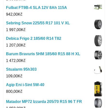
Fulbat FT9B-4 SLA 12V 8Ah 115A
942,00
Kč
Sebring Snow 225/55 R17 101 V XL
1 997,00
Kč
Debica Frigo 2 185/60 R14 T82
1 207,00
Kč
Barum Bravuris 5HM 185/60 R15 88 H XL
1 472,00
Kč
Stualarm 95h303
109,00
Kč
Agip Eni i-Sint 5W-40
800,00
Kč
Matador MP72 Izzarda 205/70 R15 96 T FR