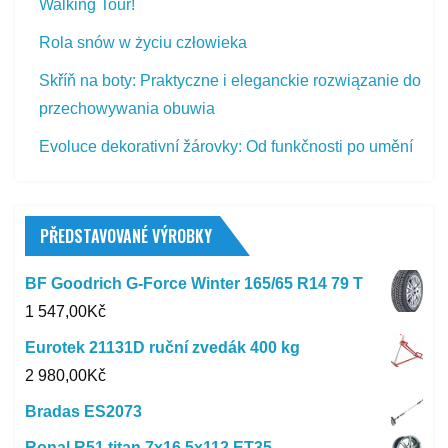
Walking Tour!
Rola snów w życiu człowieka
Skříň na boty: Praktyczne i eleganckie rozwiązanie do
przechowywania obuwia
Evoluce dekorativní žárovky: Od funkčnosti po umění
PŘEDSTAVOVANÉ VÝROBKY
BF Goodrich G-Force Winter 165/65 R14 79 T
1 547,00
Kč
Eurotek 21131D ruční zvedák 400 kg
2 980,00
Kč
Bradas ES2073
Ronal R51 titan 7x16 5x112 ET35