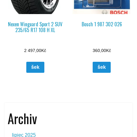
Nexen Winguard Sport 2 SUV
Bosch 1 987 302 026
235/65 R17 108 H XL
2 497,00
Kč
360,00
Kč
šek
šek
Archiv
lipiec 2025