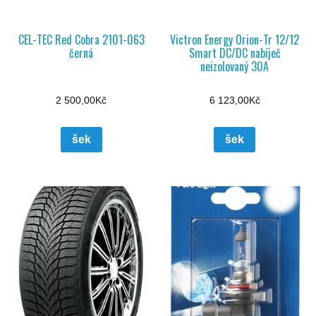
CEL-TEC Red Cobra 2101-063
Victron Energy Orion-Tr 12/12
černá
Smart DC/DC nabíječ
neizolovaný 30A
2 500,00
Kč
6 123,00
Kč
šek
šek