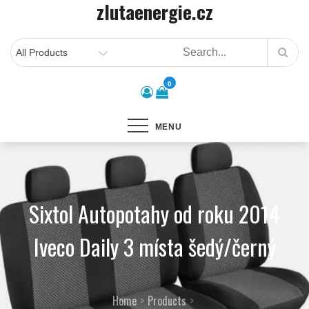
zlutaenergie.cz
Skip
to
content
0
MENU
Sixtol Autopotahy od roku 2014
Iveco Daily 3 místa šedý/černý
Home
Products