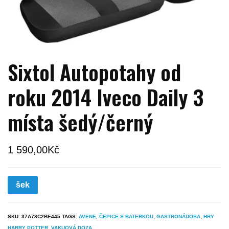
Sixtol Autopotahy od
roku 2014 Iveco Daily 3
místa šedý/černý
1 590,00
Kč
šek
SKU:
37A78C2BE445
TAGS:
AVENE
,
ČEPICE S BATERKOU
,
GASTRONÁDOBA
,
HRY
HARRY POTTER
,
VAKUOVÁ DOZA