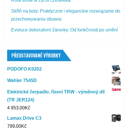
Rola snów w życiu człowieka
Skříň na boty: Praktyczne i eleganckie rozwiązanie do
przechowywania obuwia
Evoluce dekorativní žárovky: Od funkčnosti po umění
PŘEDSTAVOVANÉ VÝROBKY
PODOFO K0202
Wahler 7545D
Elektrické čerpadlo, řízení TRW - výměnný díl
(TR JER124)
4 953,00
Kč
Lamax Drive C3
799,00
Kč