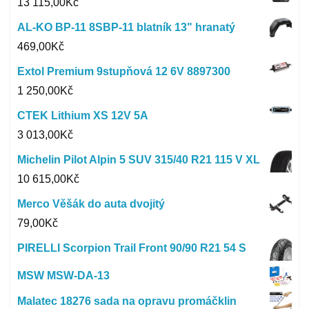
13 115,00
Kč
AL-KO BP-11 8SBP-11 blatník 13" hranatý
469,00
Kč
Extol Premium 9stupňová 12 6V 8897300
1 250,00
Kč
CTEK Lithium XS 12V 5A
3 013,00
Kč
Michelin Pilot Alpin 5 SUV 315/40 R21 115 V XL
10 615,00
Kč
Merco Věšák do auta dvojitý
79,00
Kč
PIRELLI Scorpion Trail Front 90/90 R21 54 S
MSW MSW-DA-13
Malatec 18276 sada na opravu promáčklin