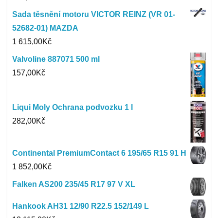
Sada těsnění motoru VICTOR REINZ (VR 01-
52682-01) MAZDA
1 615,00
Kč
Valvoline 887071 500 ml
157,00
Kč
Liqui Moly Ochrana podvozku 1 l
282,00
Kč
Continental PremiumContact 6 195/65 R15 91 H
1 852,00
Kč
Falken AS200 235/45 R17 97 V XL
Hankook AH31 12/90 R22.5 152/149 L