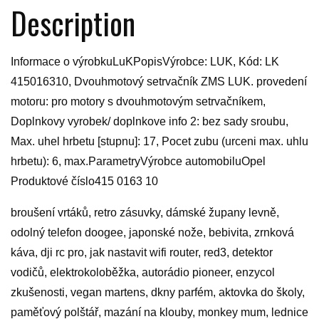
Description
Informace o výrobkuLuKPopisVýrobce: LUK, Kód: LK
415016310, Dvouhmotový setrvačník ZMS LUK. provedení
motoru: pro motory s dvouhmotovým setrvačníkem,
Doplnkovy vyrobek/ doplnkove info 2: bez sady sroubu,
Max. uhel hrbetu [stupnu]: 17, Pocet zubu (urceni max. uhlu
hrbetu): 6, max.ParametryVýrobce automobiluOpel
Produktové číslo415 0163 10
broušení vrtáků, retro zásuvky, dámské župany levně,
odolný telefon doogee, japonské nože, bebivita, zrnková
káva, dji rc pro, jak nastavit wifi router, red3, detektor
vodičů, elektrokoloběžka, autorádio pioneer, enzycol
zkušenosti, vegan martens, dkny parfém, aktovka do školy,
paměťový polštář, mazání na klouby, monkey mum, lednice