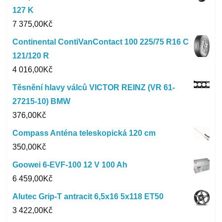
127 K
7 375,00
Kč
Continental ContiVanContact 100 225/75 R16 C
121/120 R
4 016,00
Kč
Těsnění hlavy válců VICTOR REINZ (VR 61-
27215-10) BMW
376,00
Kč
Compass Anténa teleskopická 120 cm
350,00
Kč
Goowei 6-EVF-100 12 V 100 Ah
6 459,00
Kč
Alutec Grip-T antracit 6,5x16 5x118 ET50
3 422,00
Kč