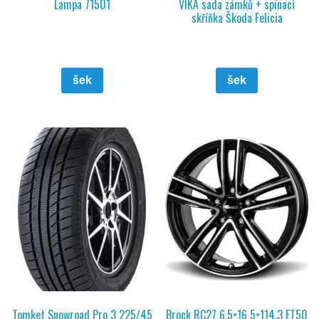
Lampa 71501
VIKA sada zámků + spínací
skříňka Škoda Felicia
šek
šek
Tomket Snowroad Pro 3 225/45
Brock RC27 6,5×16 5×114,3 ET50