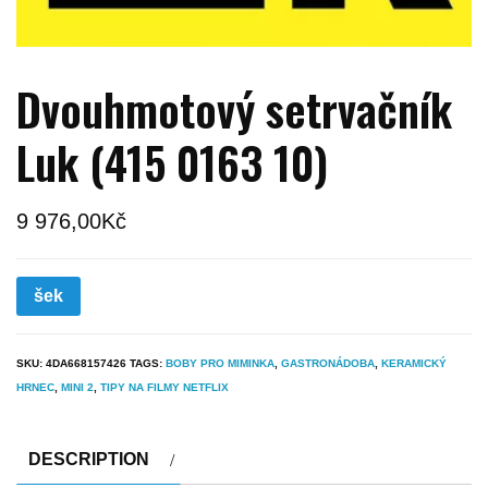
Dvouhmotový setrvačník
Luk (415 0163 10)
9 976,00
Kč
šek
SKU:
4DA668157426
TAGS:
BOBY PRO MIMINKA
,
GASTRONÁDOBA
,
KERAMICKÝ
HRNEC
,
MINI 2
,
TIPY NA FILMY NETFLIX
DESCRIPTION