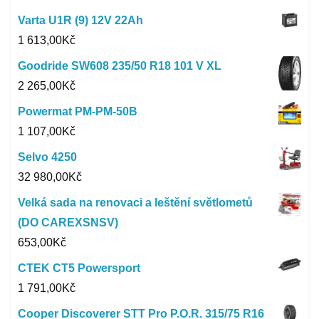
Varta U1R (9) 12V 22Ah
1 613,00
Kč
Goodride SW608 235/50 R18 101 V XL
2 265,00
Kč
Powermat PM-PM-50B
1 107,00
Kč
Selvo 4250
32 980,00
Kč
Velká sada na renovaci a leštění světlometů
(DO CAREXSNSV)
653,00
Kč
CTEK CT5 Powersport
1 791,00
Kč
Cooper Discoverer STT Pro P.O.R. 315/75 R16