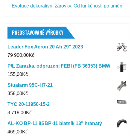
Evoluce dekorativní žárovky: Od funkčnosti po umění
PŘEDSTAVOVANÉ VÝROBKY
Leader Fox Acron 20 Ah 29" 2023
79 900,00
Kč
P/L Zarazka, odpruzeni FEBI (FB 36353) BMW
155,00
Kč
Stualarm 95C-H7-21
358,00
Kč
TYC 20-11950-15-2
3 718,00
Kč
AL-KO BP-11 8SBP-11 blatník 13" hranatý
469,00
Kč