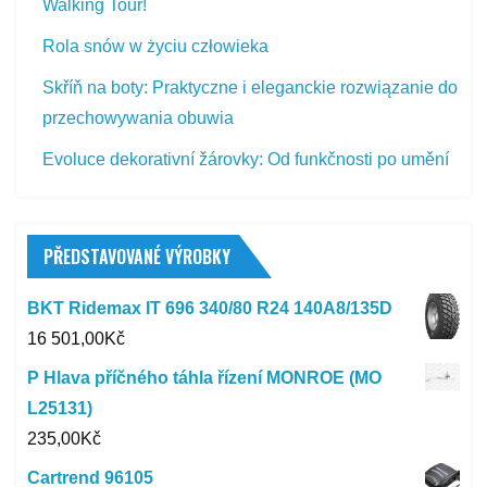
Walking Tour!
Rola snów w życiu człowieka
Skříň na boty: Praktyczne i eleganckie rozwiązanie do
przechowywania obuwia
Evoluce dekorativní žárovky: Od funkčnosti po umění
PŘEDSTAVOVANÉ VÝROBKY
BKT Ridemax IT 696 340/80 R24 140A8/135D
16 501,00
Kč
P Hlava příčného táhla řízení MONROE (MO
L25131)
235,00
Kč
Cartrend 96105