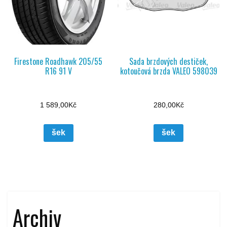
Firestone Roadhawk 205/55
Sada brzdových destiček,
R16 91 V
kotoučová brzda VALEO 598039
1 589,00
Kč
280,00
Kč
šek
šek
Archiv