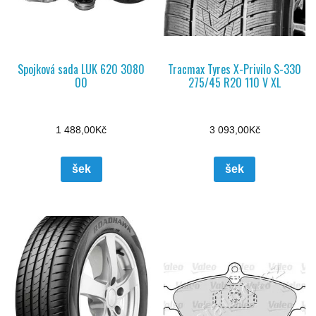
Spojková sada LUK 620 3080
Tracmax Tyres X-Privilo S-330
00
275/45 R20 110 V XL
1 488,00
Kč
3 093,00
Kč
šek
šek