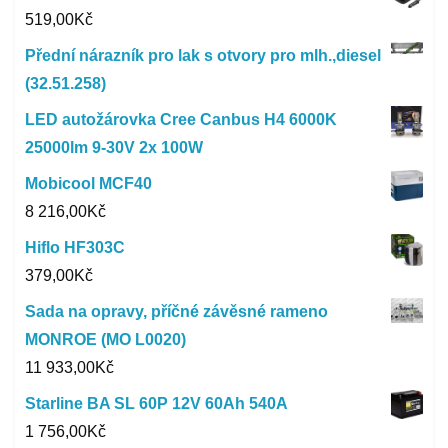
519,00
Kč
Přední nárazník pro lak s otvory pro mlh.,diesel
(32.51.258)
LED autožárovka Cree Canbus H4 6000K
25000lm 9-30V 2x 100W
Mobicool MCF40
8 216,00
Kč
Hiflo HF303C
379,00
Kč
Sada na opravy, příčné závěsné rameno
MONROE (MO L0020)
11 933,00
Kč
Starline BA SL 60P 12V 60Ah 540A
1 756,00
Kč