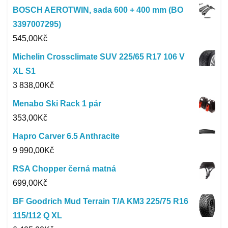
BOSCH AEROTWIN, sada 600 + 400 mm (BO
3397007295)
545,00
Kč
Michelin Crossclimate SUV 225/65 R17 106 V
XL S1
3 838,00
Kč
Menabo Ski Rack 1 pár
353,00
Kč
Hapro Carver 6.5 Anthracite
9 990,00
Kč
RSA Chopper černá matná
699,00
Kč
BF Goodrich Mud Terrain T/A KM3 225/75 R16
115/112 Q XL