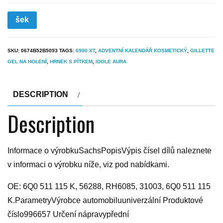
šek
SKU:
0674B52B5093
TAGS:
6900 XT
,
ADVENTNÍ KALENDÁŘ KOSMETICKÝ
,
GILLETTE
GEL NA HOLENÍ
,
HRNEK S PÍTKEM
,
IDOLE AURA
DESCRIPTION
Description
Informace o výrobkuSachsPopisVýpis čísel dílů naleznete
v informaci o výrobku níže, viz pod nabídkami.
OE: 6Q0 511 115 K, 56288, RH6085, 31003, 6Q0 511 115
K.ParametryVýrobce automobiluuniverzální Produktové
číslo996657 Určení nápravypřední