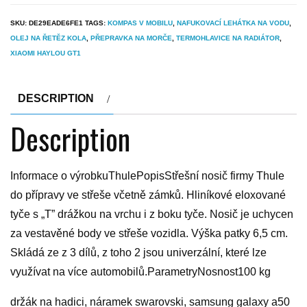
SKU:
DE29EADE6FE1
TAGS:
KOMPAS V MOBILU
,
NAFUKOVACÍ LEHÁTKA NA VODU
,
OLEJ NA ŘETĚZ KOLA
,
PŘEPRAVKA NA MORČE
,
TERMOHLAVICE NA RADIÁTOR
,
XIAOMI HAYLOU GT1
DESCRIPTION
Description
Informace o výrobkuThulePopisStřešní nosič firmy Thule
do přípravy ve střeše včetně zámků. Hliníkové eloxované
tyče s „T” drážkou na vrchu i z boku tyče. Nosič je uchycen
za vestavěné body ve střeše vozidla. Výška patky 6,5 cm.
Skládá ze z 3 dílů, z toho 2 jsou univerzální, které lze
využívat na více automobilů.ParametryNosnost100 kg
držák na hadici, náramek swarovski, samsung galaxy a50