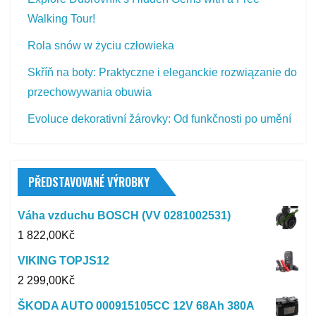
Walking Tour!
Rola snów w życiu człowieka
Skříň na boty: Praktyczne i eleganckie rozwiązanie do
przechowywania obuwia
Evoluce dekorativní žárovky: Od funkčnosti po umění
PŘEDSTAVOVANÉ VÝROBKY
Váha vzduchu BOSCH (VV 0281002531)
1 822,00
Kč
VIKING TOPJS12
2 299,00
Kč
ŠKODA AUTO 000915105CC 12V 68Ah 380A