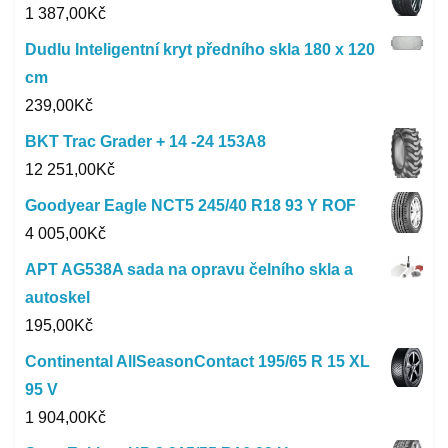
1 387,00
Kč
Dudlu Inteligentní kryt předního skla 180 x 120
cm
239,00
Kč
BKT Trac Grader + 14 -24 153A8
12 251,00
Kč
Goodyear Eagle NCT5 245/40 R18 93 Y ROF
4 005,00
Kč
APT AG538A sada na opravu čelního skla a
autoskel
195,00
Kč
Continental AllSeasonContact 195/65 R 15 XL
95 V
1 904,00
Kč