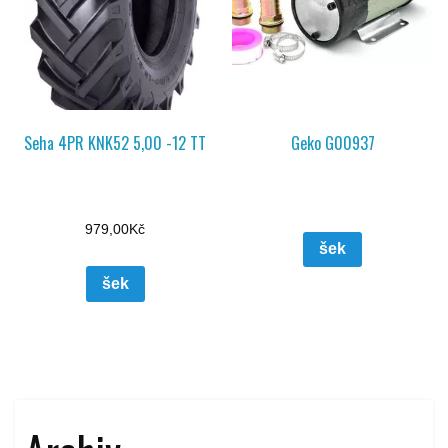
Seha 4PR KNK52 5,00 -12 TT
Geko G00937
979,00
Kč
šek
šek