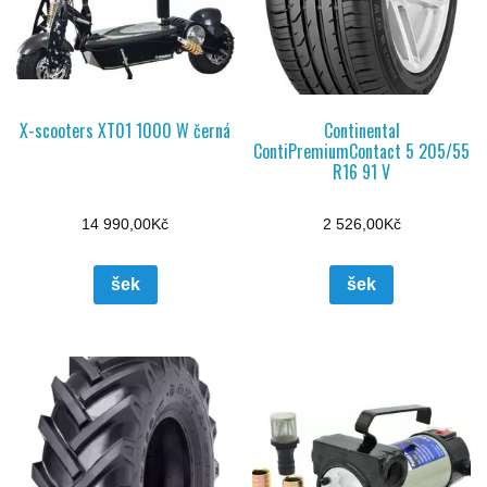
X-scooters XT01 1000 W černá
Continental
ContiPremiumContact 5 205/55
R16 91 V
14 990,00
Kč
2 526,00
Kč
šek
šek