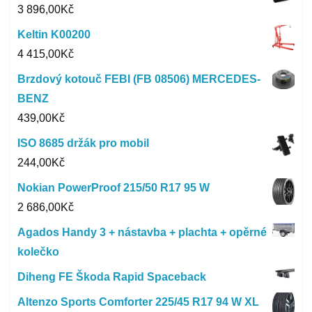
3 896,00
Kč
Keltin K00200
4 415,00
Kč
Brzdový kotouč FEBI (FB 08506) MERCEDES-
BENZ
439,00
Kč
ISO 8685 držák pro mobil
244,00
Kč
Nokian PowerProof 215/50 R17 95 W
2 686,00
Kč
Agados Handy 3 + nástavba + plachta + opěrné
kolečko
Diheng FE Škoda Rapid Spaceback
Altenzo Sports Comforter 225/45 R17 94 W XL