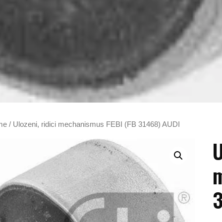
me
/ Ulozeni, ridici mechanismus FEBI (FB 31468) AUDI
U
m
3