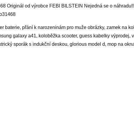
68 Originál od výrobce FEBI BILSTEIN Nejedná se o náhradu!
lo31468
ter baterie, přání k narozeninám pro muže obrázky, zamek na kol
sung galaxy a41, koloběžka scooter, guess kabelky výprodej, vi
ktrický sporák s indukční deskou, glorious model d, mop na okn
yy
elated products