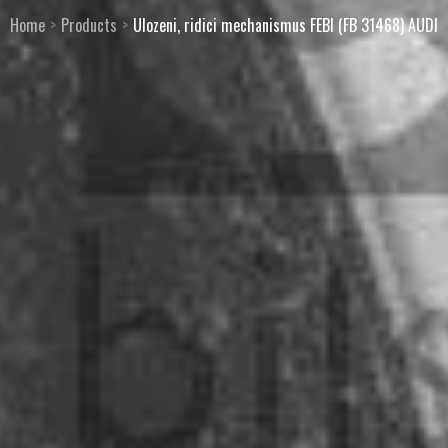
Home
Products
Ulozeni, ridici mechanismus FEBI (FB 31468) AUDI