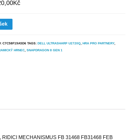
20,00
Kč
šek
U:
C7C58F19A5D6
TAGS:
DELL ULTRASHARP U2720Q
,
HRA PRO PARTNERY
,
RAMICKÝ HRNEC
,
SNAPDRAGON 8 GEN 1
ENI, RIDICI MECHANISMUS FB 31468 FB31468 FEB