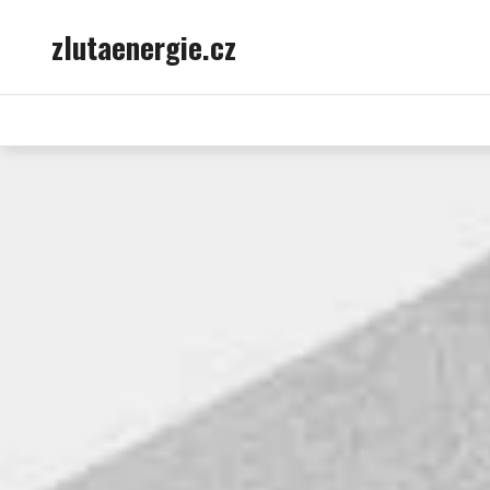
Skip
zlutaenergie.cz
to
content