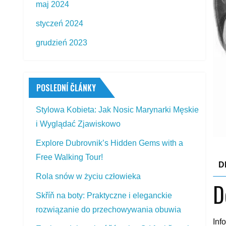
maj 2024
styczeń 2024
grudzień 2023
POSLEDNÍ ČLÁNKY
Stylowa Kobieta: Jak Nosic Marynarki Męskie
i Wyglądać Zjawiskowo
Explore Dubrovnik’s Hidden Gems with a
Free Walking Tour!
D
Rola snów w życiu człowieka
D
Skříň na boty: Praktyczne i eleganckie
rozwiązanie do przechowywania obuwia
Inf