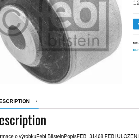
1
SK
KE
ESCRIPTION
escription
ormace o výrobkuFebi BilsteinPopisFEB_31468 FEBI ULOZ