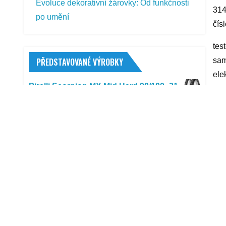
Evoluce dekorativní žárovky: Od funkčnosti
314
po umění
čís
tes
sam
PŘEDSTAVOVANÉ VÝROBKY
ele
Pirelli Scorpion MX Mid Hard 90/100 -21
yyy
57 M F TT
3 393,00
Kč
R
Continental ContiSportContact 5 SUV
255/60 R18 108 Y
3 438,00
Kč
Joie i-Spin 360 2022
5 979,00
Kč
Toyo Nano Energy Van 185/75 R14 102
S