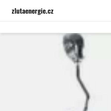
Skip
zlutaenergie.cz
to
content