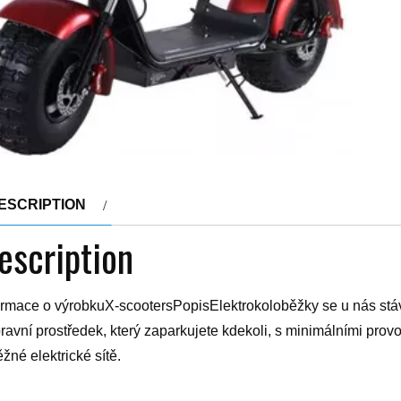
ESCRIPTION
escription
ormace o výrobkuX-scootersPopisElektrokoloběžky se u nás stáva
ravní prostředek, který zaparkujete kdekoli, s minimálními prov
ěžné elektrické sítě.
bí vás každodenní ranní zácpy při cestě do práce nebo školy? 