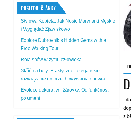
POSLEDNÍ ČLÁNKY
Stylowa Kobieta: Jak Nosic Marynarki Męskie
i Wyglądać Zjawiskowo
Explore Dubrovnik’s Hidden Gems with a
Free Walking Tour!
Rola snów w życiu człowieka
D
Skříň na boty: Praktyczne i eleganckie
D
rozwiązanie do przechowywania obuwia
Evoluce dekorativní žárovky: Od funkčnosti
po umění
Inf
dop
z b
PŘEDSTAVOVANÉ VÝROBKY
Zlo