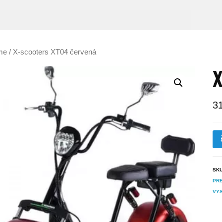
me
/ X-scooters XT04 červená
X
3
SK
PR
VYS