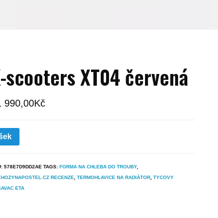
-scooters XT04 červená
1 990,00
Kč
šek
U:
578E7D9DD2AE
TAGS:
FORMA NA CHLEBA DO TROUBY
,
EHOZYNAPOSTEL.CZ RECENZE
,
TERMOHLAVICE NA RADIÁTOR
,
TYCOVY
AVAC ETA