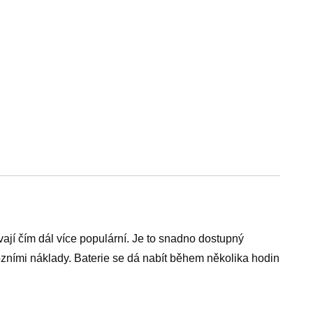
jí čím dál více populární. Je to snadno dostupný
ozními náklady. Baterie se dá nabít během několika hodin
Dojíždíte do práce nebo do školy vlakem nebo