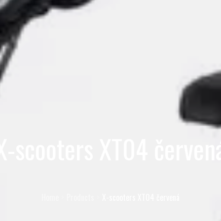
X-scooters XT04 červen
Home
Products
X-scooters XT04 červená