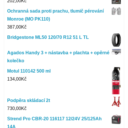
202,00
Kč
Ochranná sada proti prachu, tlumič pérování
Monroe (MO PK110)
387,00
Kč
Bridgestone ML50 120/70 R12 51 L TL
Agados Handy 3 + nástavba + plachta + opěrné
kolečko
Motul 110142 500 ml
134,00
Kč
Podpěra skládací 2t
730,00
Kč
Strend Pro CBR-20 116117 12/24V 25/125Ah
14A