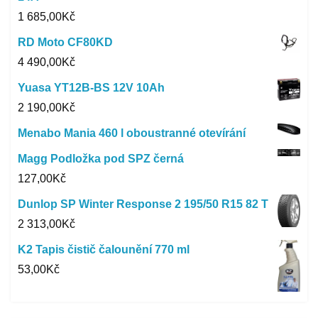
1 685,00
Kč
RD Moto CF80KD
4 490,00
Kč
Yuasa YT12B-BS 12V 10Ah
2 190,00
Kč
Menabo Mania 460 l oboustranné otevírání
Magg Podložka pod SPZ černá
127,00
Kč
Dunlop SP Winter Response 2 195/50 R15 82 T
2 313,00
Kč
K2 Tapis čistič čalounění 770 ml
53,00
Kč