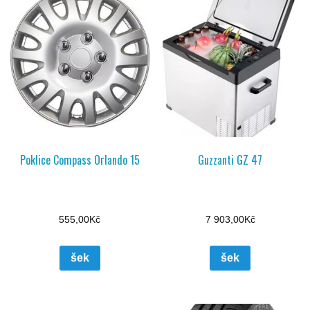
Poklice Compass Orlando 15
Guzzanti GZ 47
555,00
Kč
7 903,00
Kč
šek
šek