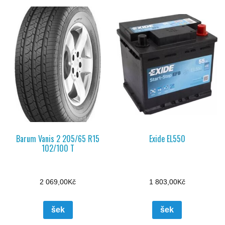
Barum Vanis 2 205/65 R15
Exide EL550
102/100 T
2 069,00
Kč
1 803,00
Kč
šek
šek