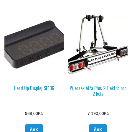
Head Up Displej SE136
Wjenzek Alfa Plus 2 Elektro pro
2 kola
968,00
Kč
7 190,00
Kč
šek
šek