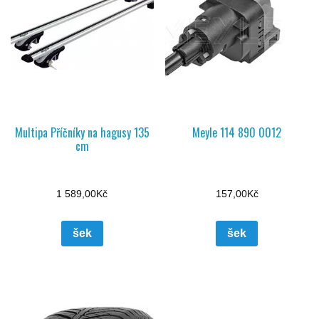
Multipa Příčníky na hagusy 135
Meyle 114 890 0012
cm
1 589,00
Kč
157,00
Kč
šek
šek