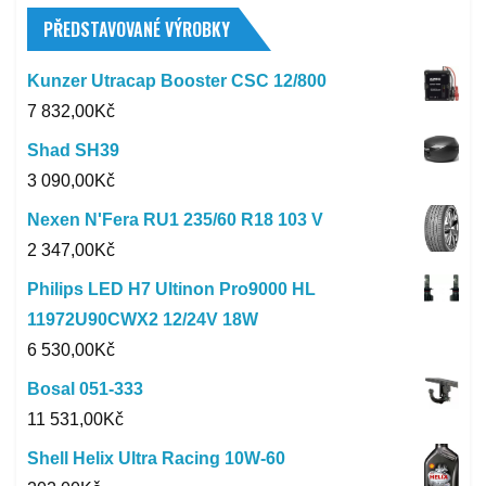
PŘEDSTAVOVANÉ VÝROBKY
Kunzer Utracap Booster CSC 12/800
7 832,00
Kč
Shad SH39
3 090,00
Kč
Nexen N'Fera RU1 235/60 R18 103 V
2 347,00
Kč
Philips LED H7 Ultinon Pro9000 HL
11972U90CWX2 12/24V 18W
6 530,00
Kč
Bosal 051-333
11 531,00
Kč
Shell Helix Ultra Racing 10W-60