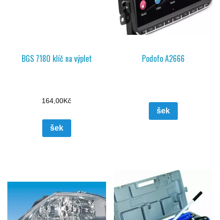
BGS 7180 klíč na výplet
Podofo A2666
164,00
Kč
šek
šek