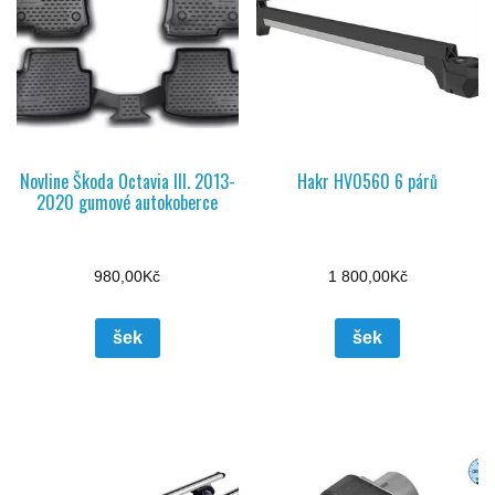
Novline Škoda Octavia III. 2013-
Hakr HV0560 6 párů
2020 gumové autokoberce
980,00
Kč
1 800,00
Kč
šek
šek