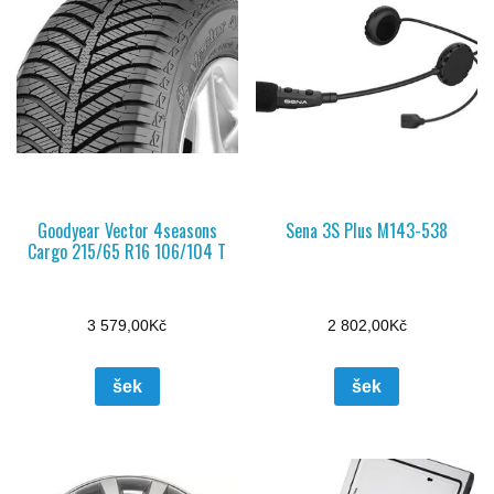
Goodyear Vector 4seasons
Sena 3S Plus M143-538
Cargo 215/65 R16 106/104 T
3 579,00
Kč
2 802,00
Kč
šek
šek