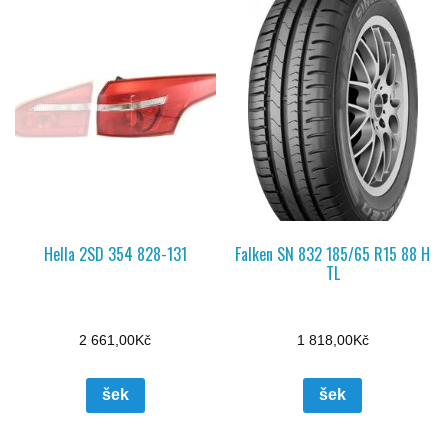
Hella 2SD 354 828-131
Falken SN 832 185/65 R15 88 H
TL
2 661,00
Kč
1 818,00
Kč
šek
šek