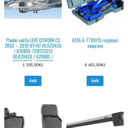
Přední světlo LEVÉ CITROEN C3
ASTA A-T71001S rozpínací
2002 – 2010 H1+H7 OE.6204Z6
souprava
/ 620885 /318123213
OE.6204Z6 / 620885 /
318123213 / 96381373
1 335,00
Kč
6 461,00
Kč
šek
šek