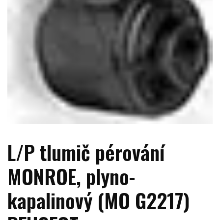
L/P tlumič pérování
MONROE, plyno-
kapalinový (MO G2217)