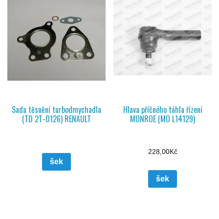
Sada těsnění turbodmychadla
Hlava příčného táhla řízení
(TD 2T-0126) RENAULT
MONROE (MO L14129)
228,00
Kč
šek
šek