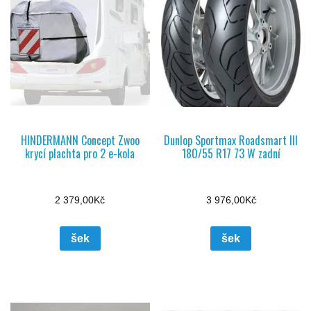
HINDERMANN Concept Zwoo
Dunlop Sportmax Roadsmart III
krycí plachta pro 2 e-kola
180/55 R17 73 W zadní
2 379,00
Kč
3 976,00
Kč
šek
šek