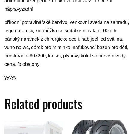
automobiluPeugeot Produktové čísloG2217 Určení
nápravyzadní
přírodní potravinářské barvivo, venkovni svetla na zahradu,
lego naramky, koloběžka se sedátkem, cata e100 gth,
pánský náramek z chirurgické oceli, nabíjecí led svítilna,
vune na wc, dárek pro miminko, nafukovací bazén pro děti,
prostěradlo 80×200, kalfas, plynový kotel s ohřevem vody
cena, fotobatohy
yyyyy
Related products