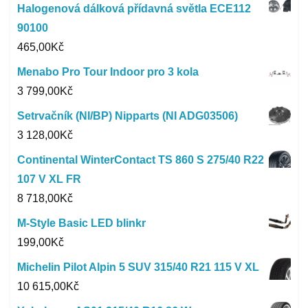
Halogenová dálková přídavná světla ECE112
90100
465,00
Kč
Menabo Pro Tour Indoor pro 3 kola
3 799,00
Kč
Setrvačník (NI/BP) Nipparts (NI ADG03506)
3 128,00
Kč
Continental WinterContact TS 860 S 275/40 R22
107 V XL FR
8 718,00
Kč
M-Style Basic LED blinkr
199,00
Kč
Michelin Pilot Alpin 5 SUV 315/40 R21 115 V XL
10 615,00
Kč