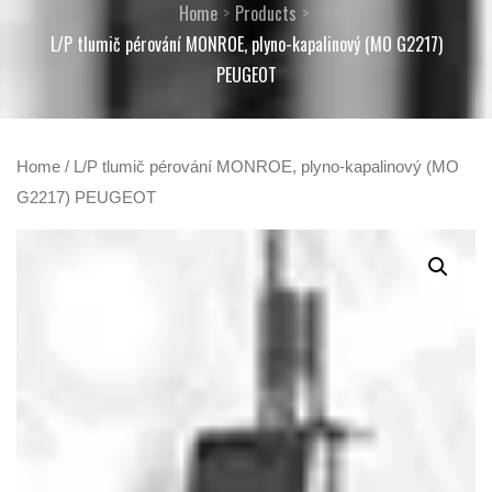
Home
Products
L/P tlumič pérování MONROE, plyno-kapalinový (MO G2217)
PEUGEOT
Home
/ L/P tlumič pérování MONROE, plyno-kapalinový (MO
G2217) PEUGEOT