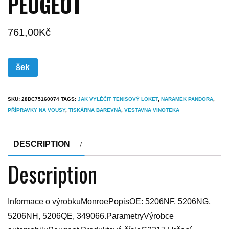
PEUGEOT
761,00
Kč
šek
SKU:
28DC75160074
TAGS:
JAK VYLÉČIT TENISOVÝ LOKET
,
NARAMEK PANDORA
,
PŘÍPRAVKY NA VOUSY
,
TISKÁRNA BAREVNÁ
,
VESTAVNA VINOTEKA
DESCRIPTION
Description
Informace o výrobkuMonroePopisOE: 5206NF, 5206NG,
5206NH, 5206QE, 349066.ParametryVýrobce