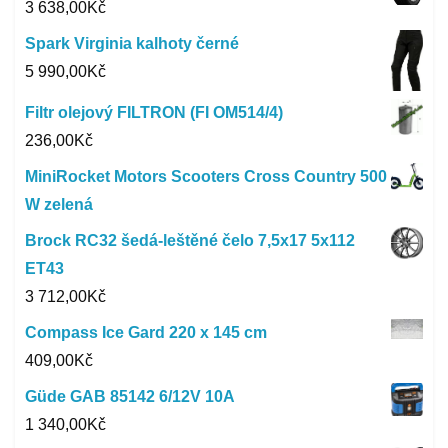
3 638,00
Kč
Spark Virginia kalhoty černé
5 990,00
Kč
Filtr olejový FILTRON (FI OM514/4)
236,00
Kč
MiniRocket Motors Scooters Cross Country 500
W zelená
Brock RC32 šedá-leštěné čelo 7,5x17 5x112
ET43
3 712,00
Kč
Compass Ice Gard 220 x 145 cm
409,00
Kč
Güde GAB 85142 6/12V 10A
1 340,00
Kč