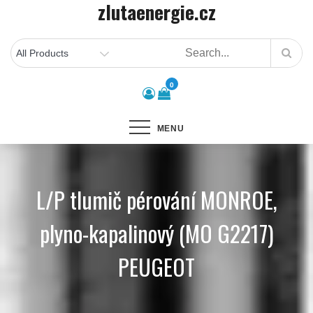
zlutaenergie.cz
Skip
to
content
0
MENU
L/P tlumič pérování MONROE,
plyno-kapalinový (MO G2217)
PEUGEOT