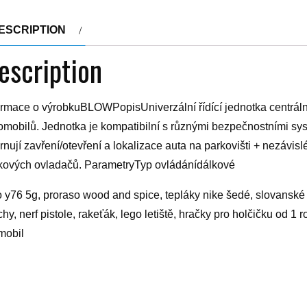
ESCRIPTION
escription
ormace o výrobkuBLOWPopisUniverzální řídící jednotka centrá
omobilů. Jednotka je kompatibilní s různými bezpečnostními syst
rnují zavření/otevření a lokalizace auta na parkovišti + nezávi
kových ovladačů. ParametryTyp ovládánídálkové
o y76 5g, proraso wood and spice, tepláky nike šedé, slovanské s
chy, nerf pistole, rakeťák, lego letiště, hračky pro holčičku od 1
mobil
yy