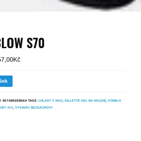
BLOW S70
57,00
Kč
šek
U:
9E7AB92EB66A
TAGS:
CHLAST V AKCI
,
GILLETTE GEL NA HOLENÍ
,
STABILO
ODY 3V1
,
VYSAVAC BEZSACKOVY