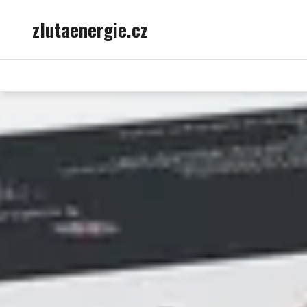
Skip
zlutaenergie.cz
to
content