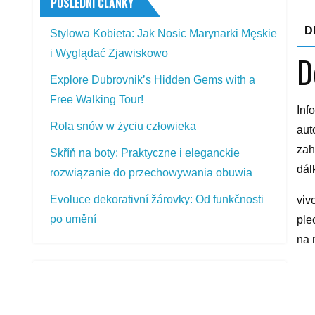
POSLEDNÍ ČLÁNKY
D
Stylowa Kobieta: Jak Nosic Marynarki Męskie
i Wyglądać Zjawiskowo
D
Explore Dubrovnik’s Hidden Gems with a
Free Walking Tour!
Inf
Rola snów w życiu człowieka
aut
zah
Skříň na boty: Praktyczne i eleganckie
dál
rozwiązanie do przechowywania obuwia
Evoluce dekorativní žárovky: Od funkčnosti
viv
po umění
ple
na 
yyy
PŘEDSTAVOVANÉ VÝROBKY