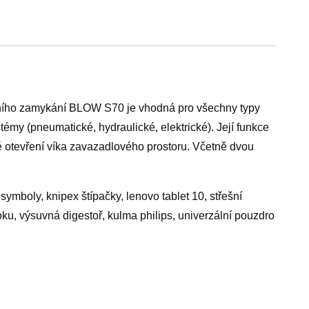
lního zamykání BLOW S70 je vhodná pro všechny typy
émy (pneumatické, hydraulické, elektrické). Její funkce
slé otevření víka zavazadlového prostoru. Včetně dvou
ymboly, knipex štípačky, lenovo tablet 10, střešní
 roku, výsuvná digestoř, kulma philips, univerzální pouzdro