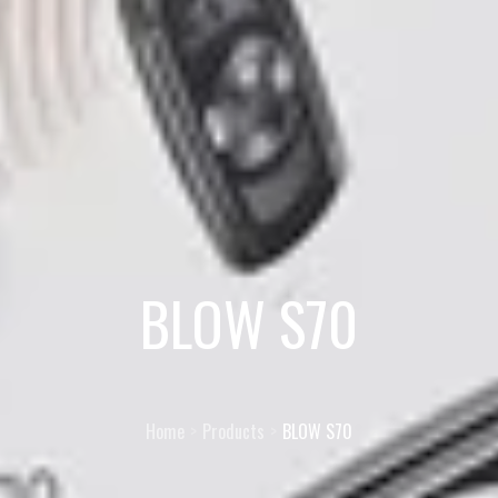
BLOW S70
Home
Products
BLOW S70