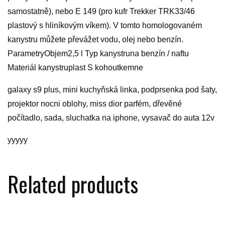
samostatně), nebo E 149 (pro kufr Trekker TRK33/46
plastový s hliníkovým víkem). V tomto homologovaném
kanystru můžete převážet vodu, olej nebo benzín.
ParametryObjem2,5 l Typ kanystruna benzín / naftu
Materiál kanystruplast S kohoutkemne
galaxy s9 plus, mini kuchyňská linka, podprsenka pod šaty,
projektor nocni oblohy, miss dior parfém, dřevěné
počítadlo, sada, sluchatka na iphone, vysavač do auta 12v
yyyyy
Related products