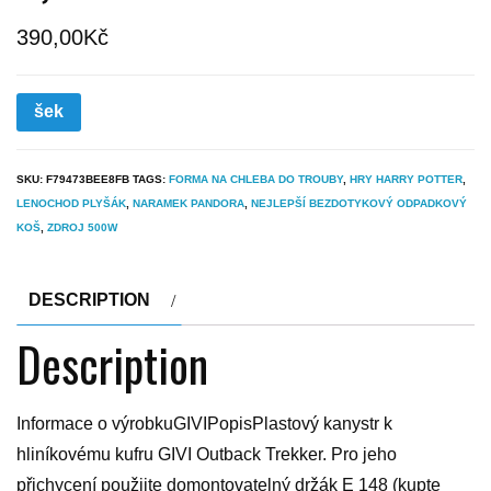
390,00
Kč
šek
SKU:
F79473BEE8FB
TAGS:
FORMA NA CHLEBA DO TROUBY
,
HRY HARRY POTTER
,
LENOCHOD PLYŠÁK
,
NARAMEK PANDORA
,
NEJLEPŠÍ BEZDOTYKOVÝ ODPADKOVÝ
KOŠ
,
ZDROJ 500W
DESCRIPTION
Description
Informace o výrobkuGIVIPopisPlastový kanystr k
hliníkovému kufru GIVI Outback Trekker. Pro jeho
přichycení použijte domontovatelný držák E 148 (kupte