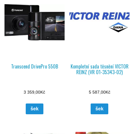
Transcend DrivePro 550B
Kompletní sada těsnění VICTOR
REINZ (VR 01-35343-02)
3 359,00
Kč
5 587,00
Kč
šek
šek