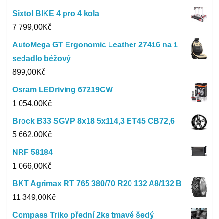
Sixtol BIKE 4 pro 4 kola
7 799,00
Kč
AutoMega GT Ergonomic Leather 27416 na 1
sedadlo béžový
899,00
Kč
Osram LEDriving 67219CW
1 054,00
Kč
Brock B33 SGVP 8x18 5x114,3 ET45 CB72,6
5 662,00
Kč
NRF 58184
1 066,00
Kč
BKT Agrimax RT 765 380/70 R20 132 A8/132 B
11 349,00
Kč
Compass Triko přední 2ks tmavě šedý