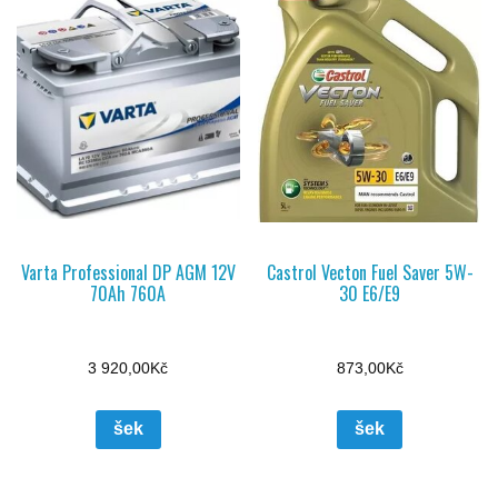
Varta Professional DP AGM 12V
Castrol Vecton Fuel Saver 5W-
70Ah 760A
30 E6/E9
3 920,00
Kč
873,00
Kč
šek
šek