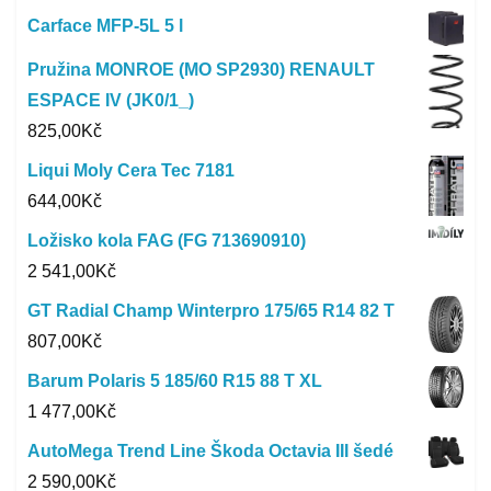
Carface MFP-5L 5 l
Pružina MONROE (MO SP2930) RENAULT
ESPACE IV (JK0/1_)
825,00
Kč
Liqui Moly Cera Tec 7181
644,00
Kč
Ložisko kola FAG (FG 713690910)
2 541,00
Kč
GT Radial Champ Winterpro 175/65 R14 82 T
807,00
Kč
Barum Polaris 5 185/60 R15 88 T XL
1 477,00
Kč
AutoMega Trend Line Škoda Octavia III šedé
2 590,00
Kč