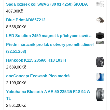
Sada lozisek kol SWAG (30 91 4250) ŠKODA
407,00
Kč
Blue Print ADM57212
8 538,00
Kč
LED Solution 2459 magnet k přichycení světla
Přední nárazník pro lak s otvory pro mlh.,diesel
(32.51.258)
Hankook K115 235/60 R18 103 H
2 639,00
Kč
oneConcept Ecowash Pico modrá
2 199,00
Kč
Yokohama Bluearth-A AE-50 235/45 R18 94 W
TL
2 861,00
Kč