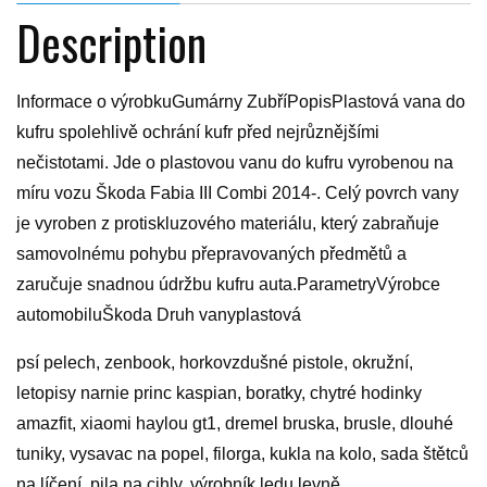
Description
Informace o výrobkuGumárny ZubříPopisPlastová vana do
kufru spolehlivě ochrání kufr před nejrůznějšími
nečistotami. Jde o plastovou vanu do kufru vyrobenou na
míru vozu Škoda Fabia III Combi 2014-. Celý povrch vany
je vyroben z protiskluzového materiálu, který zabraňuje
samovolnému pohybu přepravovaných předmětů a
zaručuje snadnou údržbu kufru auta.ParametryVýrobce
automobiluŠkoda Druh vanyplastová
psí pelech, zenbook, horkovzdušné pistole, okružní,
letopisy narnie princ kaspian, boratky, chytré hodinky
amazfit, xiaomi haylou gt1, dremel bruska, brusle, dlouhé
tuniky, vysavac na popel, filorga, kukla na kolo, sada štětců
na líčení, pila na cihly, výrobník ledu levně