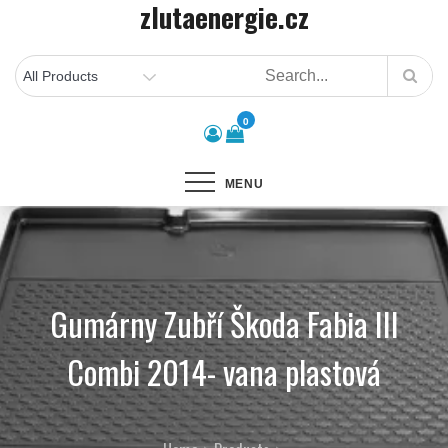
zlutaenergie.cz
Skip
to
content
0
MENU
Gumárny Zubří Škoda Fabia III
Combi 2014- vana plastová