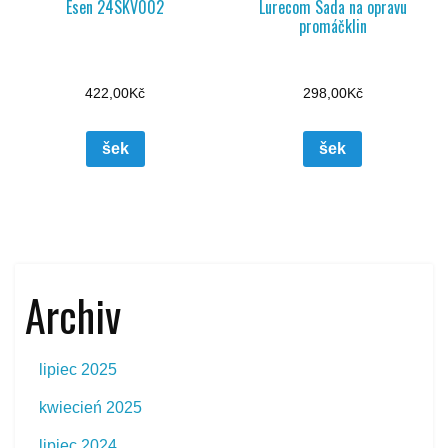
Esen 24SKV002
Lurecom Sada na opravu
promáčklin
422,00
Kč
298,00
Kč
šek
šek
Archiv
lipiec 2025
kwiecień 2025
lipiec 2024