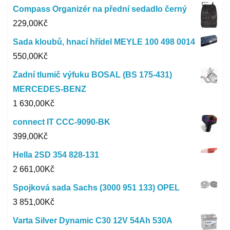
Compass Organizér na přední sedadlo černý
229,00
Kč
Sada kloubů, hnací hřídel MEYLE 100 498 0014
550,00
Kč
Zadní tlumič výfuku BOSAL (BS 175-431)
MERCEDES-BENZ
1 630,00
Kč
connect IT CCC-9090-BK
399,00
Kč
Hella 2SD 354 828-131
2 661,00
Kč
Spojková sada Sachs (3000 951 133) OPEL
3 851,00
Kč
Varta Silver Dynamic C30 12V 54Ah 530A