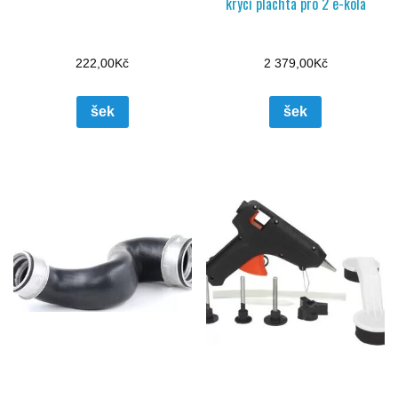
krycí plachta pro 2 e-kola
222,00
Kč
2 379,00
Kč
šek
šek