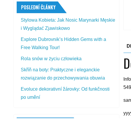
POSLEDNÍ ČLÁNKY
Stylowa Kobieta: Jak Nosic Marynarki Męskie
i Wyglądać Zjawiskowo
Explore Dubrovnik’s Hidden Gems with a
D
Free Walking Tour!
D
Rola snów w życiu człowieka
Skříň na boty: Praktyczne i eleganckie
rozwiązanie do przechowywania obuwia
Inf
549
Evoluce dekorativní žárovky: Od funkčnosti
po umění
sam
yyy
PŘEDSTAVOVANÉ VÝROBKY