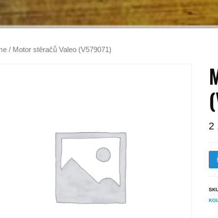
me
/ Motor stěračů Valeo (V579071)
M
(
2
SK
KO