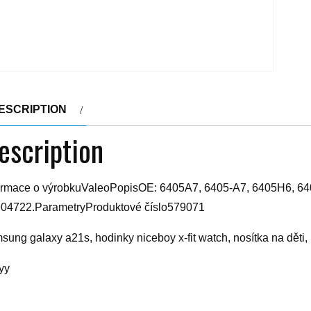
ESCRIPTION
escription
ormace o výrobkuValeoPopisOE: 6405A7, 6405-A7, 6405H6, 6
04722.ParametryProduktové číslo579071
sung galaxy a21s, hodinky niceboy x-fit watch, nosítka na děti
yy