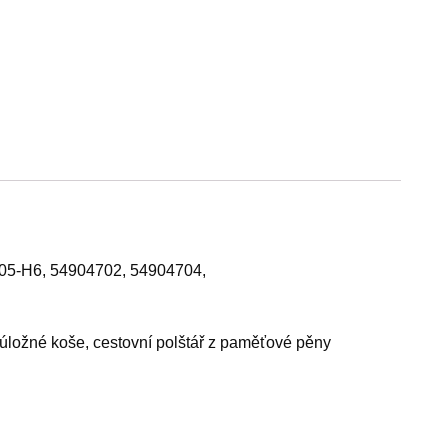
405-H6, 54904702, 54904704,
, úložné koše, cestovní polštář z paměťové pěny