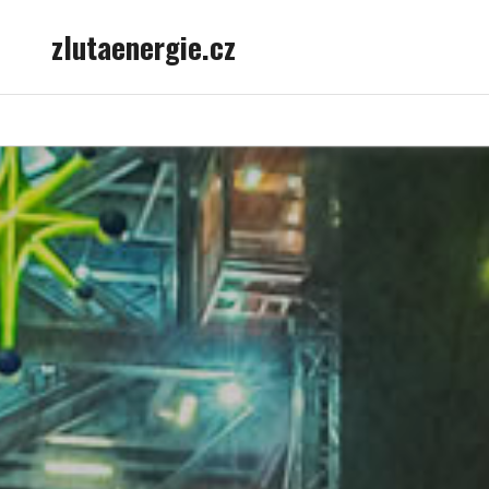
Skip
zlutaenergie.cz
to
content