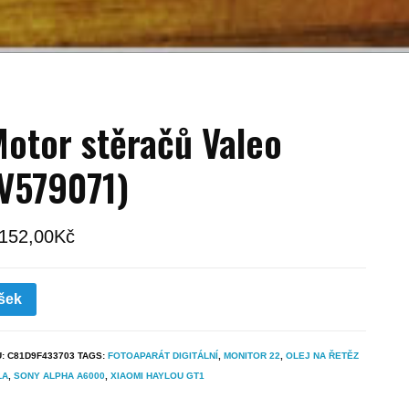
otor stěračů Valeo
V579071)
 152,00
Kč
šek
U:
C81D9F433703
TAGS:
FOTOAPARÁT DIGITÁLNÍ
,
MONITOR 22
,
OLEJ NA ŘETĚZ
LA
,
SONY ALPHA A6000
,
XIAOMI HAYLOU GT1