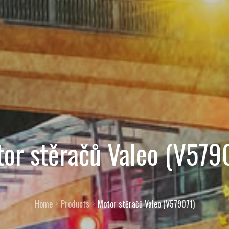
or stěračů Valeo (V579
Home
Products
Motor stěračů Valeo (V579071)