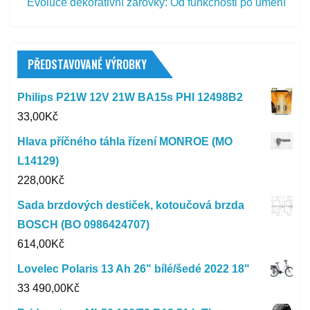
Evoluce dekorativní žárovky: Od funkčnosti po umění
PŘEDSTAVOVANÉ VÝROBKY
Philips P21W 12V 21W BA15s PHI 12498B2
33,00
Kč
Hlava příčného táhla řízení MONROE (MO
L14129)
228,00
Kč
Sada brzdových destiček, kotoučová brzda
BOSCH (BO 0986424707)
614,00
Kč
Lovelec Polaris 13 Ah 26" bílé/šedé 2022 18"
33 490,00
Kč