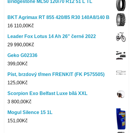
Bridgestone ML50 120/70 R12 51 L TL
BKT Agrimax RT 855 420/85 R30 140A8/140 B
16 110,00
Kč
Leader Fox Lotus 14 Ah 26" černé 2022
29 990,00
Kč
Geko G02336
399,00
Kč
Píst, brzdový třmen FRENKIT (FK P575505)
125,00
Kč
Scorpion Exo Belfast Luxe bílá XXL
3 800,00
Kč
Mogul Silence 15 1L
151,00
Kč