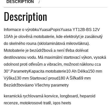
DESCRIPTION
Description
Informace o výrobkuYuasaPopisYuasa YT12B-BS 12V
10Ah je olověná motobaterie, kde elektrolyt je zasáknutý
do skelného rouna (sklolaminátová mikrovlákna).
Motobaterie je bezúdržbová a není třeba dolévat
destilovanou vodu. Má maximální startovací výkon, vysoká
odolnost proti otřesům a vibracím, možnost náklonu cca
30°.ParametryKapacita motobaterie10 Ah Délka150 mm
Výška130 mm Startovací proud180 A Šířka69 mm
Bezúdržbováano Všechny parametry
keramická rychlovarná konvice, longboard, heparoid
recenze, motokrosové tratě, iqos heets