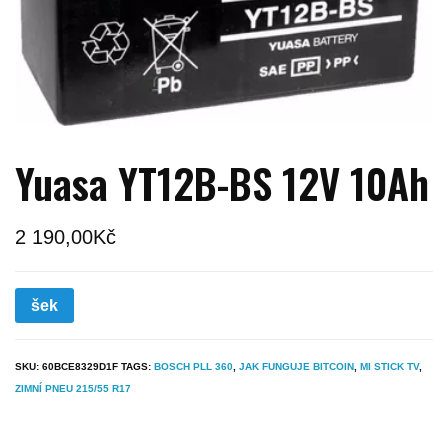
Yuasa YT12B-BS 12V 10Ah
2 190,00
Kč
šek
SKU:
60BCE8329D1F
TAGS:
BOSCH PLL 360
,
JAK FUNGUJE BITCOIN
,
MI STICK TV
,
ZIMNÍ PNEU 215/55 R17