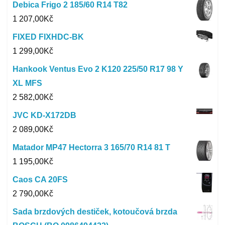
Debica Frigo 2 185/60 R14 T82
1 207,00
Kč
FIXED FIXHDC-BK
1 299,00
Kč
Hankook Ventus Evo 2 K120 225/50 R17 98 Y
XL MFS
2 582,00
Kč
JVC KD-X172DB
2 089,00
Kč
Matador MP47 Hectorra 3 165/70 R14 81 T
1 195,00
Kč
Caos CA 20FS
2 790,00
Kč
Sada brzdových destiček, kotoučová brzda