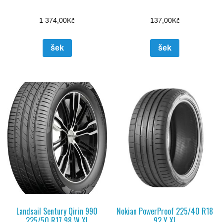
1 374,00
Kč
137,00
Kč
šek
šek
Landsail Sentury Qirin 990
Nokian PowerProof 225/40 R18
225/50 R17 98 W XL
92 Y XL